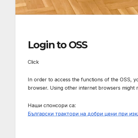
Login to OSS
Click
In order to access the functions of the OSS, 
browser. Using other internet browsers might 
Наши спонсори са:
Български трактори на добри цени при из