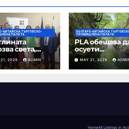
О-КИТАЙСКА ТЪРГОВСКО-
БЪЛГАРО-КИТАЙСКА ТЪРГОВСК
ШЛЕНА ПАЛAТА
ПРОМИШЛЕНА ПАЛAТА
тлината
PLA обещава д
зва света,
осуети
ростта води
провокациите 
21, 2026
ADMIN
MAY 21, 2026
ADMI
ещето
„независимост
Тайван“.
Home
All Listings in A