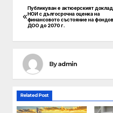
Публикуван е актюерският доклад
Post
НОИ с дългосрочна оценка на
navigation
финансовото състояние на фондов
ДОО до 2070 г.
By
admin
Related Post