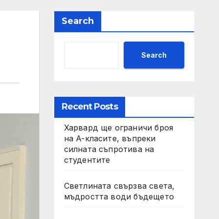
Search
Search
Recent Posts
Харвард ще ограничи броя
на A-класите, въпреки
силната съпротива на
студентите
Светлината свързва света,
мъдростта води бъдещето