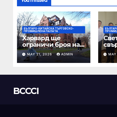
You missed
БЪЛГАРО-КИТАЙСКА ТЪРГОВСКО-
БЪЛГАР
ПРОМИШЛЕНА ПАЛAТА
ПРОМИ
Харвард ще
Све
ограничи броя на
свър
A-класите, въпреки
мъд
MAY 21, 2026
ADMIN
MAY 
силната съпротива
бъд
на студентите
BCCCI