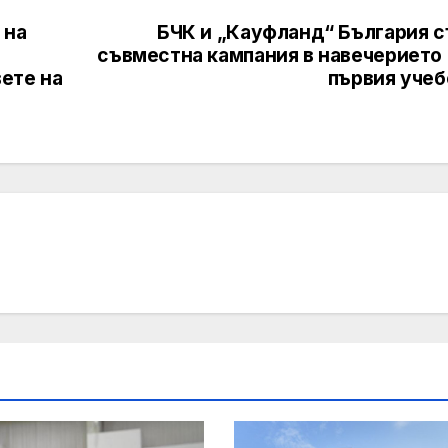
 на
БЧК и „Кауфланд“ България с
съвместна кампания в навечерието 
ете на
първия учеб