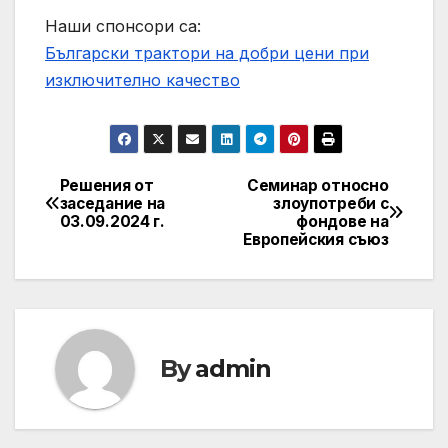
Наши спонсори са:
Български трактори на добри цени при
изключително качество
Решения от
Семинар относно
Post
заседание на
злоупотреби с
03.09.2024 г.
фондове на
navigation
Европейския съюз
By
admin