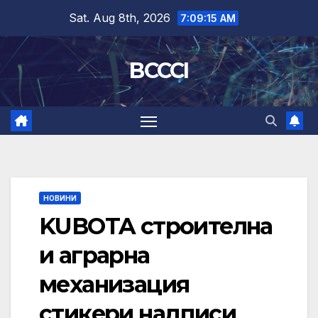
Skip
Sat. Aug 8th, 2026
7:09:15 AM
to
content
BCCCI
НОВИНИ
KUBOTA строителна
и аграрна
механизация
стикери надписи