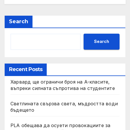
Search
Search
Recent Posts
Харвард ще ограничи броя на A-класите,
въпреки силната съпротива на студентите
Светлината свързва света, мъдростта води
бъдещето
PLA обещава да осуети провокациите за