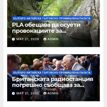
БЪЛГАРО-КИТАЙСКА ТЪРГОВСКО-ПРОМИШЛЕНА ПАЛAТА
PLA обещава да осуети
провокациите за
„независимост на Тайван“.
MAY 21, 2026
ADMIN
БЪЛГАРО-КИТАЙСКА ТЪРГОВСКО-ПРОМИШЛЕНА ПАЛAТА
Британската радиостанция
погрешно съобщава за
смъртта на крал Чарлз
MAY 21, 2026
ADMIN