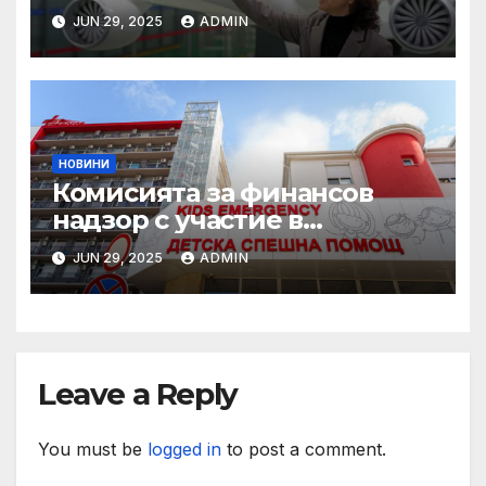
JUN 29, 2025
ADMIN
НОВИНИ
Комисията за финансов
надзор с участие в
конференцията „Промени в
JUN 29, 2025
ADMIN
пенсионния модел в
България“
Leave a Reply
You must be
logged in
to post a comment.