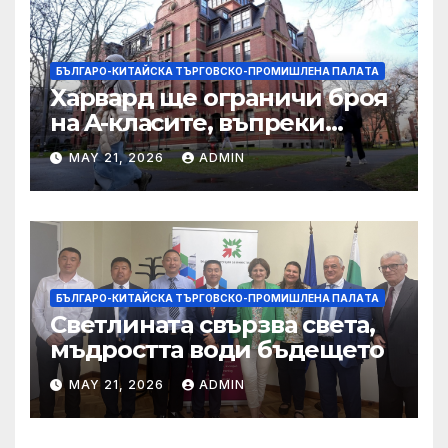
БЪЛГАРО-КИТАЙСКА ТЪРГОВСКО-ПРОМИШЛЕНА ПАЛAТА
Харвард ще ограничи броя
на A-класите, въпреки
силната съпротива на
MAY 21, 2026
ADMIN
студентите
БЪЛГАРО-КИТАЙСКА ТЪРГОВСКО-ПРОМИШЛЕНА ПАЛAТА
Светлината свързва света,
мъдростта води бъдещето
MAY 21, 2026
ADMIN