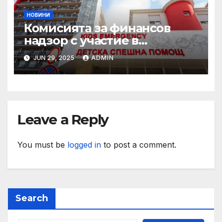
НОВИНИ
Комисията за финансов
надзор с участие в
конференцията „Промени в
JUN 29, 2025
ADMIN
пенсионния модел в
България“
Leave a Reply
You must be
logged in
to post a comment.
Search