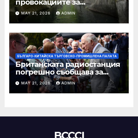
провокациите за
„независимост на Тайван“.
MAY 21, 2026
ADMIN
БЪЛГАРО-КИТАЙСКА ТЪРГОВСКО-ПРОМИШЛЕНА ПАЛAТА
Британската радиостанция
погрешно съобщава за
смъртта на крал Чарлз
MAY 21, 2026
ADMIN
BCCCI