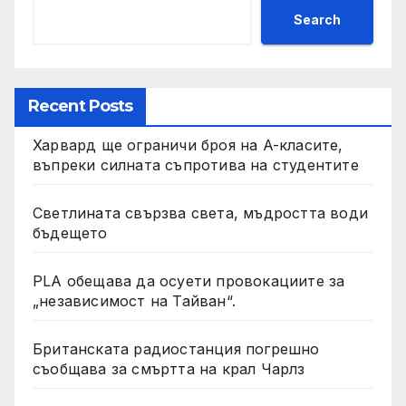
Search
Recent Posts
Харвард ще ограничи броя на A-класите,
въпреки силната съпротива на студентите
Светлината свързва света, мъдростта води
бъдещето
PLA обещава да осуети провокациите за
„независимост на Тайван“.
Британската радиостанция погрешно
съобщава за смъртта на крал Чарлз