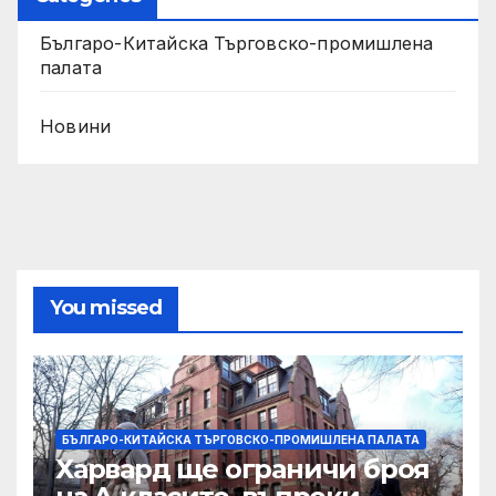
Българо-Китайска Търговско-промишлена
палaта
Новини
You missed
БЪЛГАРО-КИТАЙСКА ТЪРГОВСКО-ПРОМИШЛЕНА ПАЛAТА
Харвард ще ограничи броя