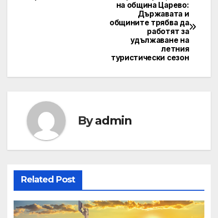
Post
на община Царево:
Държавата и
navigation
общините трябва да
работят за
удължаване на
летния
туристически сезон
By
admin
Related Post