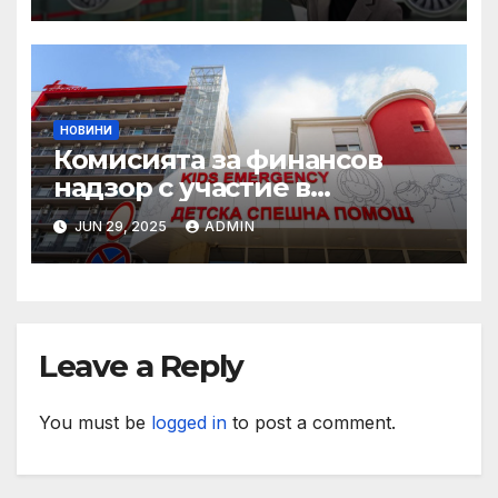
НОВИНИ
Комисията за финансов
надзор с участие в
конференцията „Промени в
JUN 29, 2025
ADMIN
пенсионния модел в
България“
Leave a Reply
You must be
logged in
to post a comment.