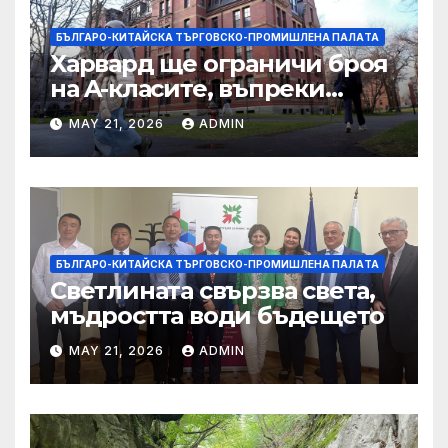
БЪЛГАРО-КИТАЙСКА ТЪРГОВСКО-ПРОМИШЛЕНА ПАЛAТА
Харвард ще ограничи броя
на A-класите, въпреки
силната съпротива на
MAY 21, 2026
ADMIN
студентите
БЪЛГАРО-КИТАЙСКА ТЪРГОВСКО-ПРОМИШЛЕНА ПАЛAТА
Светлината свързва света,
мъдростта води бъдещето
MAY 21, 2026
ADMIN