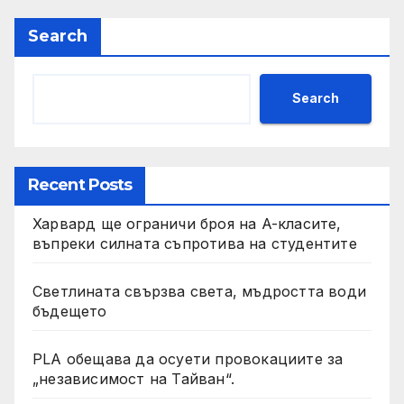
Search
Search
Recent Posts
Харвард ще ограничи броя на A-класите,
въпреки силната съпротива на студентите
Светлината свързва света, мъдростта води
бъдещето
PLA обещава да осуети провокациите за
„независимост на Тайван“.