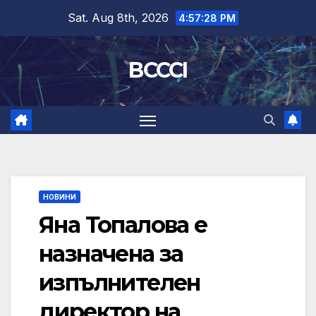
Skip
Sat. Aug 8th, 2026
4:57:29 PM
to
content
BCCCI
НОВИНИ
Яна Топалова е
назначена за
изпълнителен
директор на