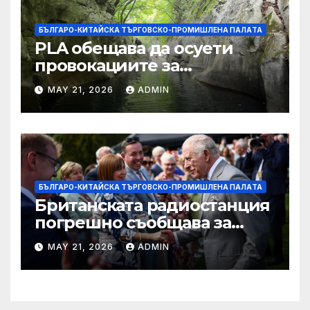
БЪЛГАРО-КИТАЙСКА ТЪРГОВСКО-ПРОМИШЛЕНА ПАЛAТА
PLA обещава да осуети
провокациите за
„независимост на Тайван“.
MAY 21, 2026
ADMIN
БЪЛГАРО-КИТАЙСКА ТЪРГОВСКО-ПРОМИШЛЕНА ПАЛAТА
Британската радиостанция
погрешно съобщава за
смъртта на крал Чарлз
MAY 21, 2026
ADMIN