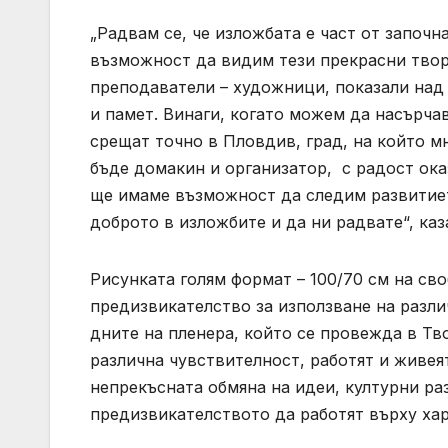
„Радвам се, че изложбата е част от започн
възможност да видим тези прекрасни творб
преподаватели – художници, показали над 
и памет. Винаги, когато можем да насърча
срещат точно в Пловдив, град, на който м
бъде домакин и организатор, с радост ока
ще имаме възможност да следим развитиет
доброто в изложбите и да ни радвате“, ка
Рисунката голям формат – 100/70 см на св
предизвикателство за използване на разли
дните на пленера, който се провежда в Т
различна чувствителност, работят и живея
непрекъсната обмяна на идеи, културни ра
предизвикателството да работят върху хар