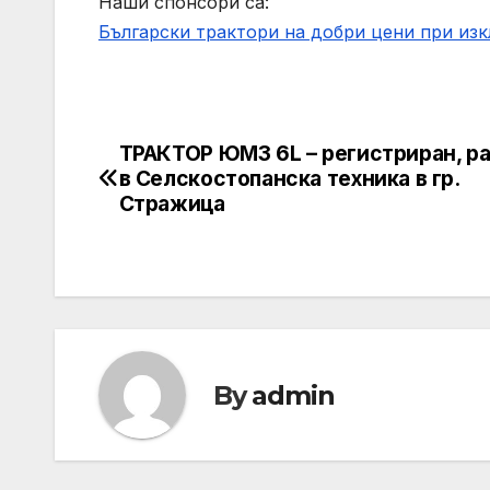
Наши спонсори са:
Български трактори на добри цени при из
ТРАКТОР ЮМЗ 6L – регистриран, р
Post
в Селскостопанска техника в гр.
navigation
Стражица
By
admin