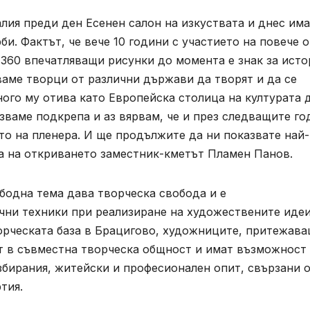
алия преди ден Есенен салон на изкуствата и днес им
и. Фактът, че вече 10 години с участието на повече о
360 впечатляващи рисунки до момента е знак за исто
ваме творци от различни държави да творят и да се
ного му отива като Европейска столица на културата 
зваме подкрепа и аз вярвам, че и през следващите го
о на пленера. И ще продължите да ни показвате най-
за на откриването заместник-кметът Пламен Панов.
ободна тема дава творческа свобода и е
чни техники при реализиране на художествените идеи
ворческата база в Брацигово, художниците, притежав
т в съвместна творческа общност и имат възможност 
збирания, житейски и професионален опит, свързани 
тия.