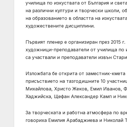
училища по изкуствата от България и свет
на различни култури и творчески школи, о
на образованието в областта на изкустват
художествените дисциплини.
Първият пленер е организиран през 2015 г
художници-преподаватели от училища по и
са участвали и преподаватели извън Стари
Изложбата бе открита от заместник-кмета 
присъствието на тазгодишните 10 участни
Михайлова, Христо Жеков, Емил Иванов, Ф
Хаджийска, Щефан Александер Камп и Нико
За творческата и работна атмосфера по вр
говориха Емилия Арабаджиева и Николай Т