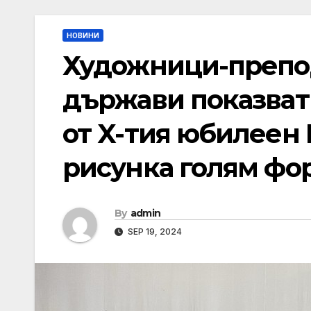
НОВИНИ
Художници-препод
държави показват
от X-тия юбилеен
рисунка голям фо
By
admin
SEP 19, 2024