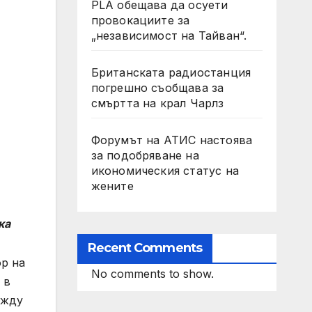
PLA обещава да осуети
провокациите за
„независимост на Тайван“.
Британската радиостанция
погрешно съобщава за
смъртта на крал Чарлз
Форумът на АТИС настоява
за подобряване на
икономическия статус на
жените
ка
Recent Comments
р на
No comments to show.
 в
ежду