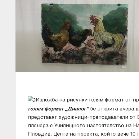
Изложба на рисунки голям формат от п
голям формат „Диалог“
бе открита вчера 
представят художници-преподаватели от Б
пленера е Училищното настоятелство на На
Пловдив. Целта на проекта, който вече 1