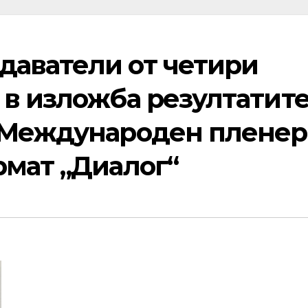
аватели от четири
 в изложба резултатит
 Международен пленер
рмат „Диалог“