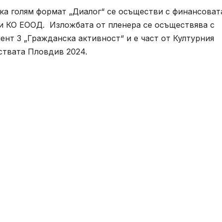
а голям формат „Диалог“ се осъществи с финансоват
и КО ЕООД. Изложбата от пленера се осъществява с
нт 3 „Гражданска активност“ и е част от Културния
уствата Пловдив 2024.