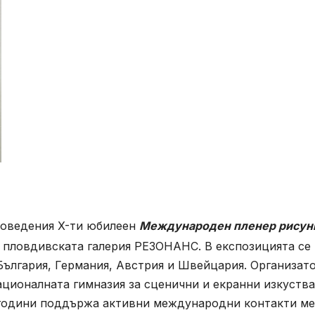
роведения X-ти юбилеен
Международен пленер рисун
в пловдивската галерия РЕЗОНАНС. В експозицията се
ългария, Германия, Австрия и Швейцария. Организато
ционалната гимназия за сценични и екранни изкуства
0 години поддържа активни международни контакти м