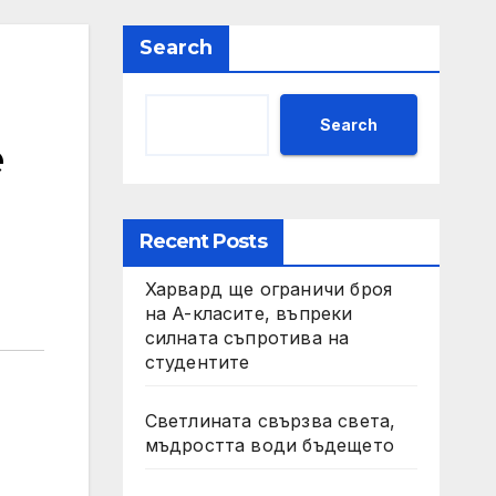
Search
Search
е
Recent Posts
Харвард ще ограничи броя
на A-класите, въпреки
силната съпротива на
студентите
Светлината свързва света,
мъдростта води бъдещето