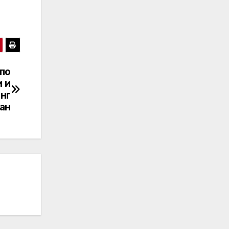
по
 и
нг
ан