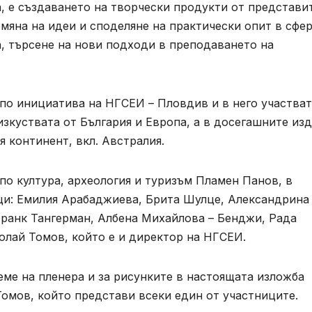
а, е създаването на творчески продукти от представи
бмяна на идеи и споделяне на практически опит в сфе
а, търсене на нови подходи в преподаването на
. по инициатива на НГСЕИ – Пловдив и в него участват
зкуствата от България и Европа, а в досегашните из
я континент, вкл. Австралия.
по култура, археология и туризъм Пламен Панов, в
ци: Емилия Арабаджиева, Брита Шулце, Александрина
ранк Тангерман, Албена Михайлова – Бенджи, Рада
лай Томов, който е и директор на НГСЕИ.
еме на пленера и за рисунките в настоящата изложба
омов, който представи всеки един от участниците.