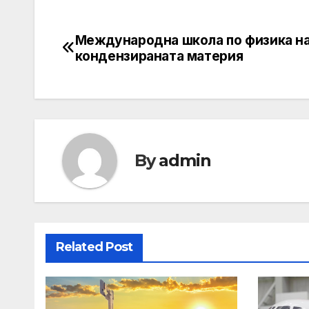
Международна школа по физика н
Post
кондензираната материя
navigation
By
admin
Related Post