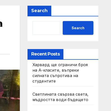
Search
а
Search
Recent Posts
Харвард ще ограничи броя
на A-класите, въпреки
силната съпротива на
студентите
Светлината свързва света,
мъдростта води бъдещето