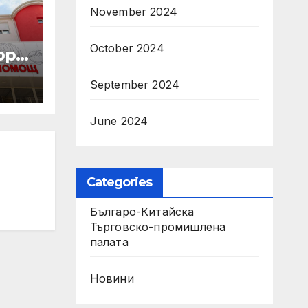
November 2024
October 2024
р с
September 2024
а
June 2024
рия“
Categories
Българо-Китайска
Търговско-промишлена
палaта
Новини