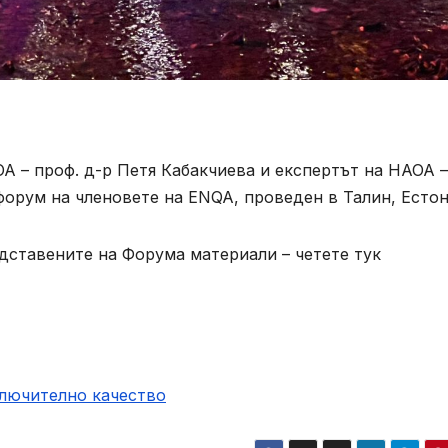
АОА – проф. д-р Петя Кабакчиева и експертът на НАОА –
орум на членовете на ENQA, проведен в Талин, Естон
дставените на Форума материали – четете тук
ключително качество