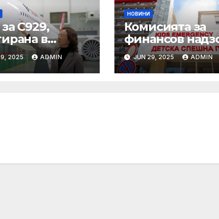
НОВИНИ
за C929,
Комисията за
тирана в
финансов надзо
иж
участие в
9, 2025
ADMIN
JUN 29, 2025
ADMIN
конференцият
„Промени в
пенсионния
модел в Бълга