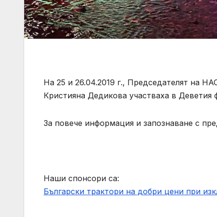
На 25 и 26.04.2019 г., Председателят на Н
Кристияна Дедикова участваха в Деветия ф
За повече информация и запознаване с пре
Наши спонсори са:
Български трактори на добри цени при из