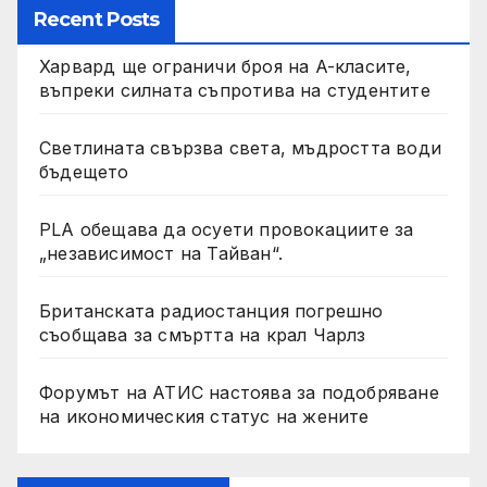
Recent Posts
Харвард ще ограничи броя на A-класите,
въпреки силната съпротива на студентите
Светлината свързва света, мъдростта води
бъдещето
PLA обещава да осуети провокациите за
„независимост на Тайван“.
Британската радиостанция погрешно
съобщава за смъртта на крал Чарлз
Форумът на АТИС настоява за подобряване
на икономическия статус на жените