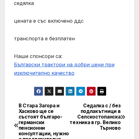
седялка
цената е със включено ддс
транспорта е безплатен
Наши спонсори са:
Български трактори на добри цени при
изключително качество
В Стара Загора и
Седалка с / без
Post
Хасково ще се
подлакътници в
състоят българо-
Селскостопанска
navigation
германски
техника в гр. Велико
пенсионни
Търново
консултации, нужно