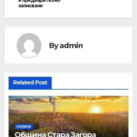
е предварително
записване
By
admin
Related Post
НОВИНИ
Община Стара Загора