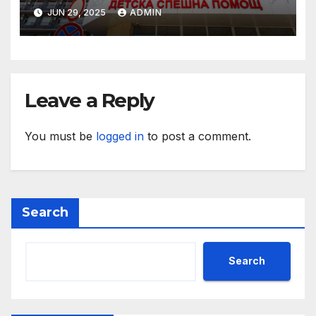
конференцията „Промени в
JUN 29, 2025
ADMIN
пенсионния модел в
България“
Leave a Reply
You must be
logged in
to post a comment.
Search
Search