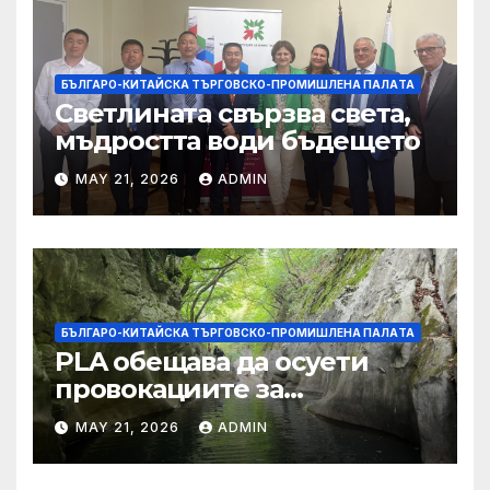
БЪЛГАРО-КИТАЙСКА ТЪРГОВСКО-ПРОМИШЛЕНА ПАЛAТА
Светлината свързва света,
мъдростта води бъдещето
MAY 21, 2026
ADMIN
БЪЛГАРО-КИТАЙСКА ТЪРГОВСКО-ПРОМИШЛЕНА ПАЛAТА
PLA обещава да осуети
провокациите за
„независимост на Тайван“.
MAY 21, 2026
ADMIN