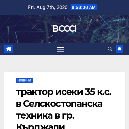
Skip
Fri. Aug 7th, 2026
8:56:07 AM
to
content
BCCCI
НОВИНИ
трактор исеки 35 к.с.
в Селскостопанска
техника в гр.
Кърджали