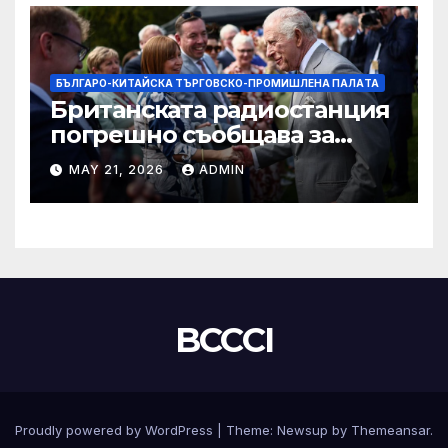
БЪЛГАРО-КИТАЙСКА ТЪРГОВСКО-ПРОМИШЛЕНА ПАЛAТА
Британската радиостанция
погрешно съобщава за
смъртта на крал Чарлз
MAY 21, 2026
ADMIN
BCCCI
Proudly powered by WordPress
|
Theme:
Newsup
by
Themeansar
.