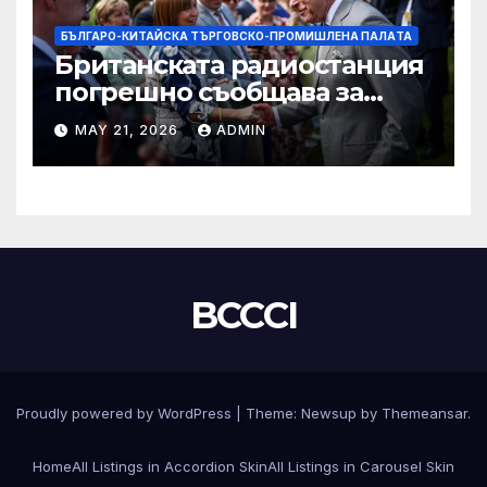
БЪЛГАРО-КИТАЙСКА ТЪРГОВСКО-ПРОМИШЛЕНА ПАЛAТА
Британската радиостанция
погрешно съобщава за
смъртта на крал Чарлз
MAY 21, 2026
ADMIN
BCCCI
Proudly powered by WordPress
|
Theme:
Newsup
by
Themeansar
.
Home
All Listings in Accordion Skin
All Listings in Carousel Skin