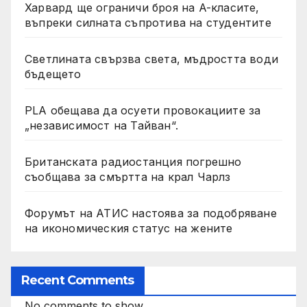
Харвард ще ограничи броя на A-класите,
въпреки силната съпротива на студентите
Светлината свързва света, мъдростта води
бъдещето
PLA обещава да осуети провокациите за
„независимост на Тайван“.
Британската радиостанция погрешно
съобщава за смъртта на крал Чарлз
Форумът на АТИС настоява за подобряване
на икономическия статус на жените
Recent Comments
No comments to show.