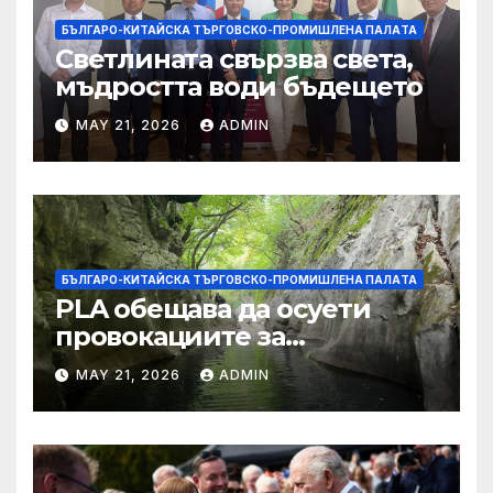
БЪЛГАРО-КИТАЙСКА ТЪРГОВСКО-ПРОМИШЛЕНА ПАЛAТА
Светлината свързва света,
мъдростта води бъдещето
MAY 21, 2026
ADMIN
БЪЛГАРО-КИТАЙСКА ТЪРГОВСКО-ПРОМИШЛЕНА ПАЛAТА
PLA обещава да осуети
провокациите за
„независимост на Тайван“.
MAY 21, 2026
ADMIN