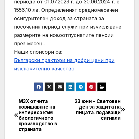
периода от 01.07.2023 г. до 30.06.2024 г. е
1556,10 лв. Определеният средномесечен
осигурителен доход за страната за
посочения период служи при изчисляване
размерите на новоотпуснатите пенсии
през месец…
Наши спонсори са:
Български трактори на добри цени при
изключително качество
МЗХ отчита
23 юни – Световен
Post
повишаване на
ден за защита на
интереса към
лицата, подаващи
navigation
биологичното
сигнали
производство в
страната