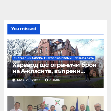
You missed
БЪЛГАРО-КИТАЙСКА ТЪРГОВСКО-ПРОМИШЛЕНА ПАЛAТА
Харвард ще ограничи броя
на A-класите, въпреки
силната съпротива на
MAY 21, 2026
ADMIN
студентите