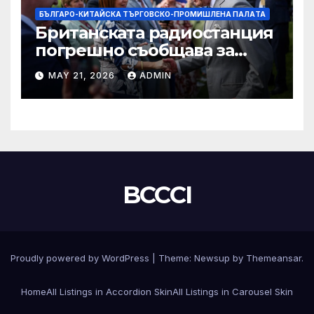
БЪЛГАРО-КИТАЙСКА ТЪРГОВСКО-ПРОМИШЛЕНА ПАЛAТА
Британската радиостанция
погрешно съобщава за
смъртта на крал Чарлз
MAY 21, 2026
ADMIN
BCCCI
Proudly powered by WordPress
|
Theme:
Newsup
by
Themeansar
.
Home
All Listings in Accordion Skin
All Listings in Carousel Skin