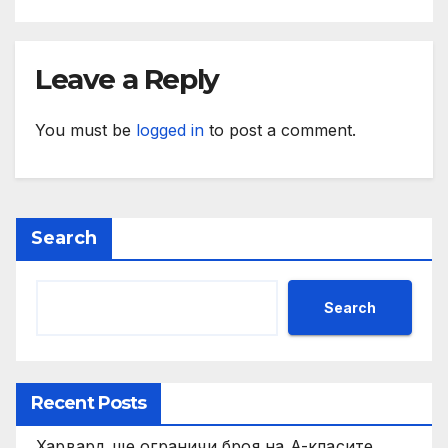
Leave a Reply
You must be
logged in
to post a comment.
Search
Search
Recent Posts
Харвард ще ограничи броя на A-класите,