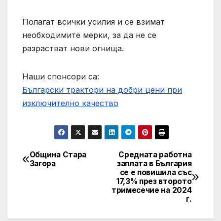
Полагат всички усилия и се взимат
необходимите мерки, за да не се
разрастват нови огнища.
Наши спонсори са:
Български трактори на добри цени при
изключително качество
Община Стара
Средната работна
Post
Загора
заплата в България
се е повишила със
navigation
17,3% през второто
тримесечие на 2024
г.