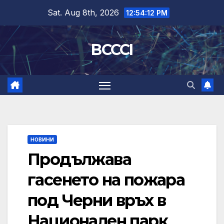
Skip
Sat. Aug 8th, 2026
12:54:13 PM
to
content
BCCCI
НОВИНИ
Продължава
гасенето на пожара
под Черни връх в
Национален парк