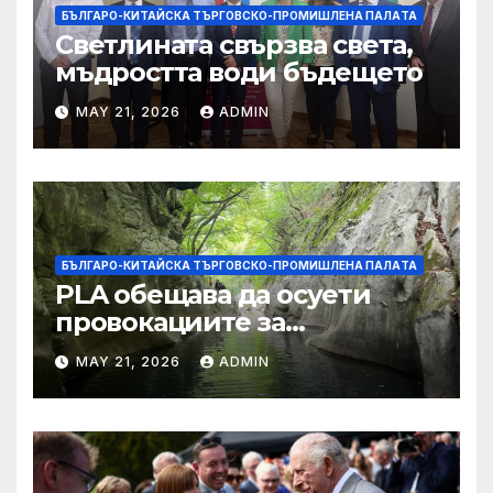
БЪЛГАРО-КИТАЙСКА ТЪРГОВСКО-ПРОМИШЛЕНА ПАЛAТА
Светлината свързва света,
мъдростта води бъдещето
MAY 21, 2026
ADMIN
БЪЛГАРО-КИТАЙСКА ТЪРГОВСКО-ПРОМИШЛЕНА ПАЛAТА
PLA обещава да осуети
провокациите за
„независимост на Тайван“.
MAY 21, 2026
ADMIN