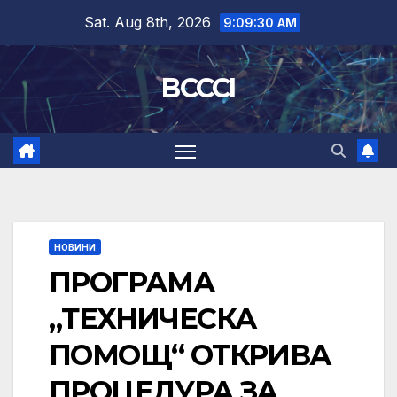
Skip
Sat. Aug 8th, 2026
9:09:31 AM
to
content
BCCCI
НОВИНИ
ПРОГРАМА
„ТЕХНИЧЕСКА
ПОМОЩ“ ОТКРИВА
ПРОЦЕДУРА ЗА