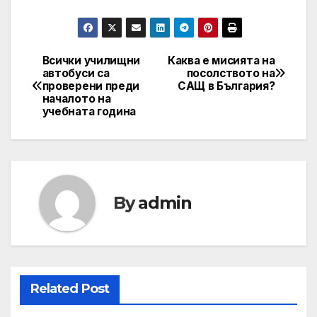
Всички училищни
Каква е мисията на
Post
автобуси са
посолството на
проверени преди
САЩ в България?
navigation
началото на
учебната година
By
admin
Related Post