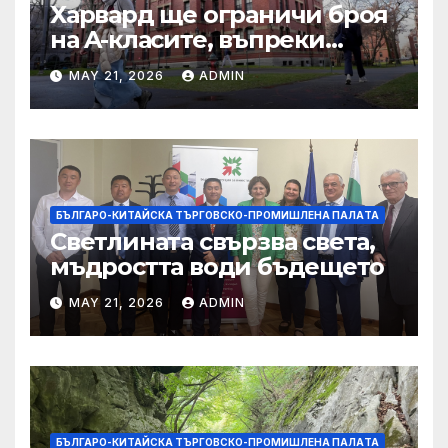
Харвард ще ограничи броя
на A-класите, въпреки
силната съпротива на
MAY 21, 2026
ADMIN
студентите
БЪЛГАРО-КИТАЙСКА ТЪРГОВСКО-ПРОМИШЛЕНА ПАЛAТА
Светлината свързва света,
мъдростта води бъдещето
MAY 21, 2026
ADMIN
БЪЛГАРО-КИТАЙСКА ТЪРГОВСКО-ПРОМИШЛЕНА ПАЛAТА