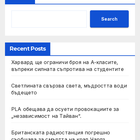
Search
Recent Posts
Харвард ще ограничи броя на A-класите,
въпреки силната съпротива на студентите
Светлината свързва света, мъдростта води
бъдещето
PLA обещава да осуети провокациите за
„независимост на Тайван“.
Британската радиостанция погрешно
съобщава за смъртта на крал Чарлз