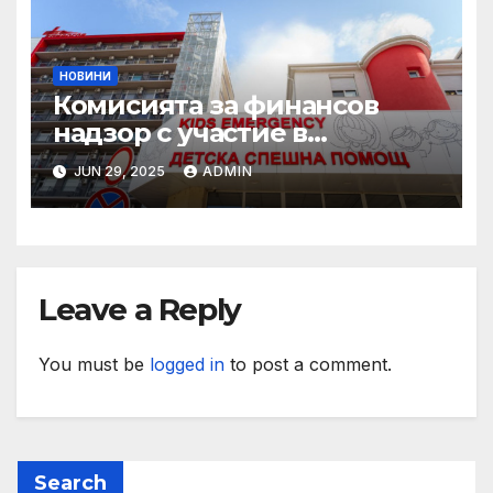
НОВИНИ
Комисията за финансов
надзор с участие в
конференцията „Промени в
JUN 29, 2025
ADMIN
пенсионния модел в
България“
Leave a Reply
You must be
logged in
to post a comment.
Search