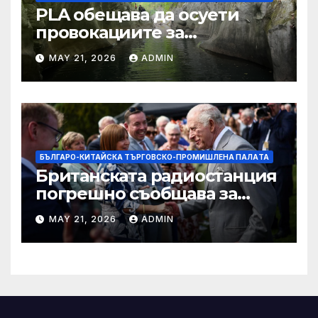
PLA обещава да осуети
провокациите за
„независимост на Тайван“.
MAY 21, 2026
ADMIN
БЪЛГАРО-КИТАЙСКА ТЪРГОВСКО-ПРОМИШЛЕНА ПАЛAТА
Британската радиостанция
погрешно съобщава за
смъртта на крал Чарлз
MAY 21, 2026
ADMIN