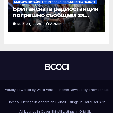
БЪЛГАРО-КИТАЙСКА ТЪРГОВСКО-ПРОМИШЛЕНА ПАЛAТА
Британската радиостанция
погрешно съобщава за
смъртта на крал Чарлз
MAY 21, 2026
ADMIN
BCCCI
Proudly powered by WordPress
|
Theme:
Newsup
by
Themeansar
.
Home
All Listings in Accordion Skin
All Listings in Carousel Skin
All Listings in Cover Skin
All Listings in Grid Skin