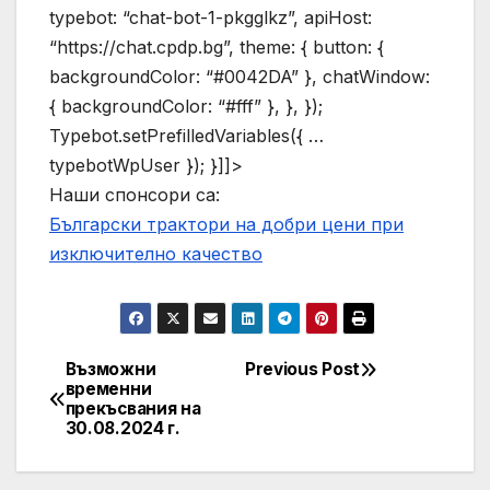
typebot: “chat-bot-1-pkgglkz”, apiHost:
“https://chat.cpdp.bg”, theme: { button: {
backgroundColor: “#0042DA” }, chatWindow:
{ backgroundColor: “#fff” }, }, });
Typebot.setPrefilledVariables({ …
typebotWpUser }); }]]>
Наши спонсори са:
Български трактори на добри цени при
изключително качество
Възможни
Previous Post
Post
временни
прекъсвания на
navigation
30.08.2024 г.