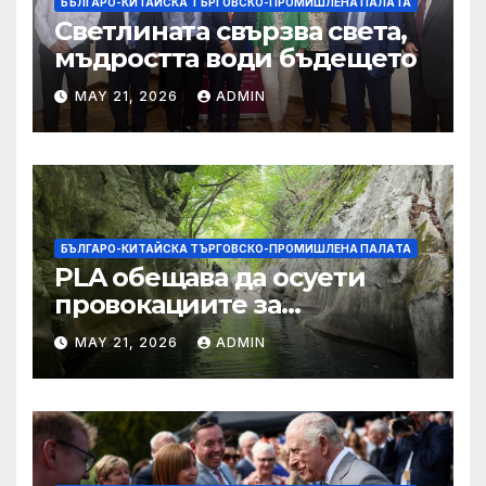
БЪЛГАРО-КИТАЙСКА ТЪРГОВСКО-ПРОМИШЛЕНА ПАЛAТА
Светлината свързва света,
мъдростта води бъдещето
MAY 21, 2026
ADMIN
БЪЛГАРО-КИТАЙСКА ТЪРГОВСКО-ПРОМИШЛЕНА ПАЛAТА
PLA обещава да осуети
провокациите за
„независимост на Тайван“.
MAY 21, 2026
ADMIN