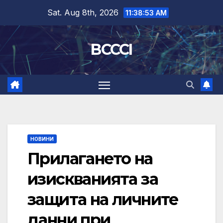
Skip
Sat. Aug 8th, 2026
11:38:54 AM
to
content
BCCCI
НОВИНИ
Прилагането на
изискванията за
защита на личните
данни при