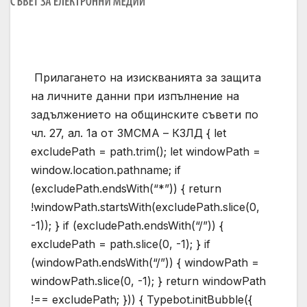
Прилагането на изискванията за защита
на личните данни при изпълнение на
задължението на общинските съвети по
чл. 27, ал. 1а от ЗМСМА – КЗЛД
{ let
excludePath = path.trim(); let windowPath =
window.location.pathname; if
(excludePath.endsWith(“*”)) { return
!windowPath.startsWith(excludePath.slice(0,
-1)); } if (excludePath.endsWith(“/”)) {
excludePath = path.slice(0, -1); } if
(windowPath.endsWith(“/”)) { windowPath =
windowPath.slice(0, -1); } return windowPath
!== excludePath; })) { Typebot.initBubble({