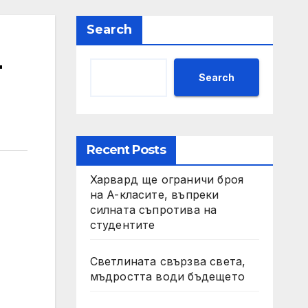
Search
-
Search
Recent Posts
Харвард ще ограничи броя
на A-класите, въпреки
силната съпротива на
студентите
Светлината свързва света,
мъдростта води бъдещето