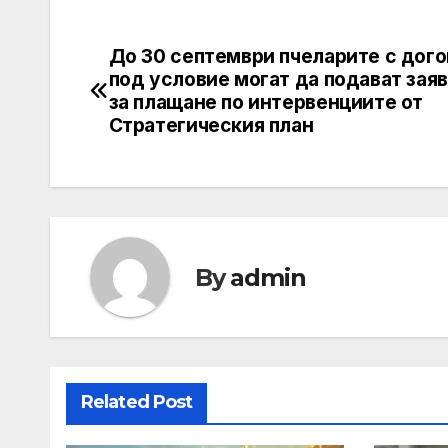
До 30 септември пчеларите с дог
Post
под условие могат да подават зая
navigation
за плащане по интервенциите от
Стратегическия план
By
admin
Related Post