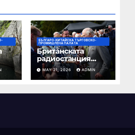
О-
БЪЛГАРО-КИТАЙСКА ТЪРГОВСКО-
ПРОМИШЛЕНА ПАЛAТА
а
Британската
радиостанция
за
погрешно
N
MAY 21, 2026
ADMIN
 на
съобщава за
смъртта на крал
Чарлз