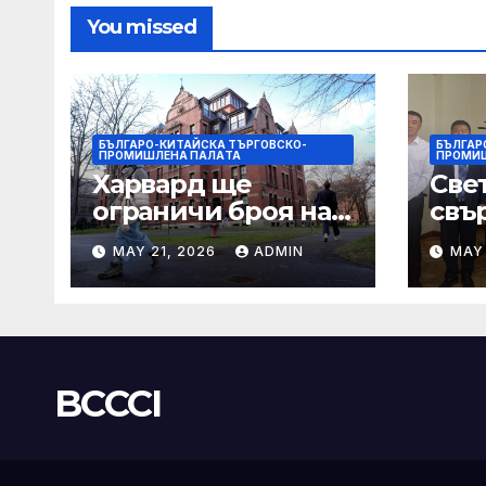
You missed
БЪЛГАРО-КИТАЙСКА ТЪРГОВСКО-
БЪЛГАР
ПРОМИШЛЕНА ПАЛAТА
ПРОМИ
Харвард ще
Све
ограничи броя на
свър
A-класите, въпреки
мъд
MAY 21, 2026
ADMIN
MAY 
силната съпротива
бъд
на студентите
BCCCI