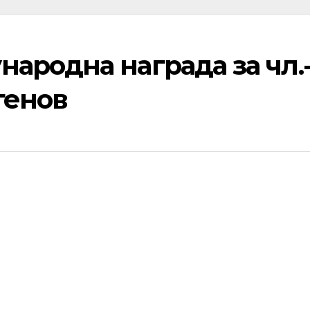
ародна награда за чл.
генов