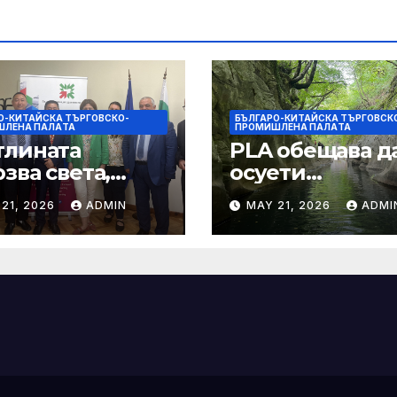
О-КИТАЙСКА ТЪРГОВСКО-
БЪЛГАРО-КИТАЙСКА ТЪРГОВСК
ШЛЕНА ПАЛAТА
ПРОМИШЛЕНА ПАЛAТА
тлината
PLA обещава д
зва света,
осуети
ростта води
провокациите 
21, 2026
ADMIN
MAY 21, 2026
ADMI
ещето
„независимост
Тайван“.