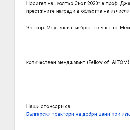
Носител на „Уолтър Скот 2023“ е проф. Джак
престжните награди в областта на изчисли
Чл.-кор. Маргенов е избран за член на М
количествен менджмънт (Fellow of IAITQM)
Наши спонсори са:
Български трактори на добри цени при из