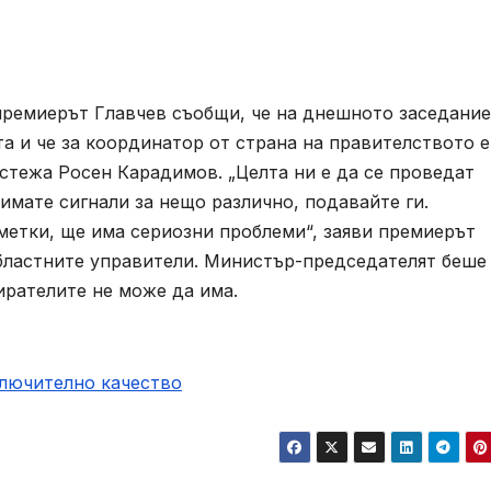
премиерът Главчев съобщи, че на днешното заседание
а и че за координатор от страна на правителството е
стежа Росен Карадимов. „Целта ни е да се проведат
имате сигнали за нещо различно, подавайте ги.
сметки, ще има сериозни проблеми“, заяви премиерът
бластните управители. Министър-председателят беше
ирателите не може да има.
ключително качество