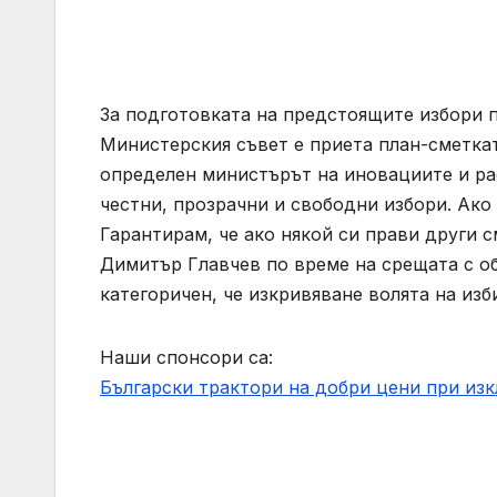
За подготовката на предстоящите избори 
Министерския съвет е приета план-сметкат
определен министърът на иновациите и ра
честни, прозрачни и свободни избори. Ако 
Гарантирам, че ако някой си прави други 
Димитър Главчев по време на срещата с о
категоричен, че изкривяване волята на изб
Наши спонсори са:
Български трактори на добри цени при из