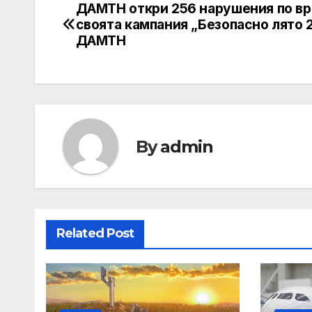
ДАМТН откри 256 нарушения по вр
Post
своята кампания „Безопасно лято 
navigation
ДАМТН
By
admin
Related Post