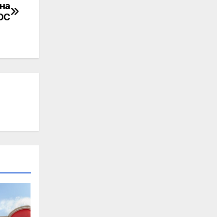
на
ОС