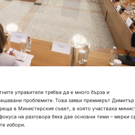
ните управители трябва да е много бърза и
 решавани проблемите. Това заяви премиерът Димитър
реща в Министерския съвет, в която участваха минис
 фокуса на разговора бяха две основни теми – мерки 
те избори.