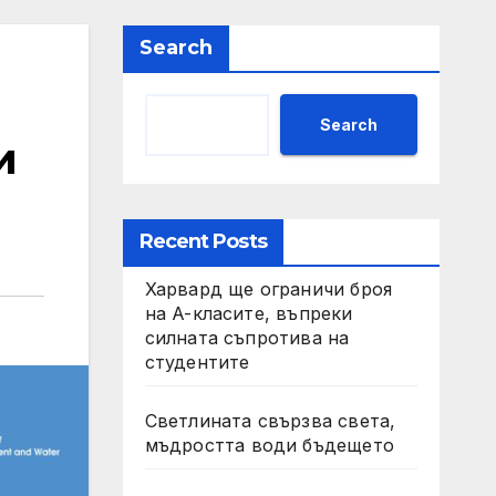
Search
Search
и
Recent Posts
Харвард ще ограничи броя
на A-класите, въпреки
силната съпротива на
студентите
Светлината свързва света,
мъдростта води бъдещето