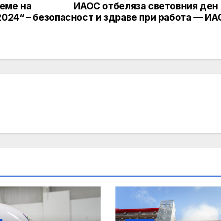
еме на
ИАОС отбеляза световния ден 
2024“ –
безопасност и здраве при работа — ИА