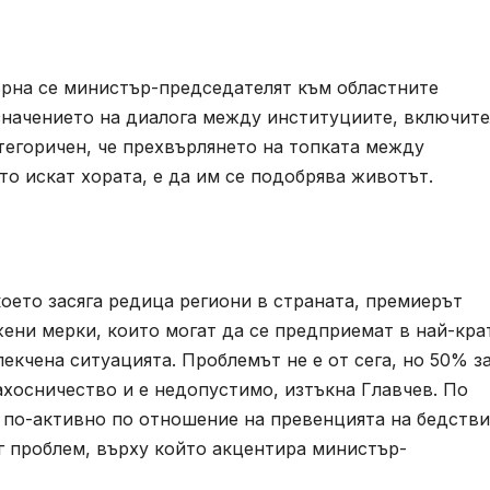
бърна се министър-председателят към областните
значението на диалога между институциите, включит
тегоричен, че прехвърлянето на топката между
то искат хората, е да им се подобрява животът.
оето засяга редица региони в страната, премиерът
ени мерки, които могат да се предприемат в най-кра
лекчена ситуацията. Проблемът не е от сега, но 50% з
хосничество и е недопустимо, изтъкна Главчев. По
 по-активно по отношение на превенцията на бедстви
г проблем, върху който акцентира министър-