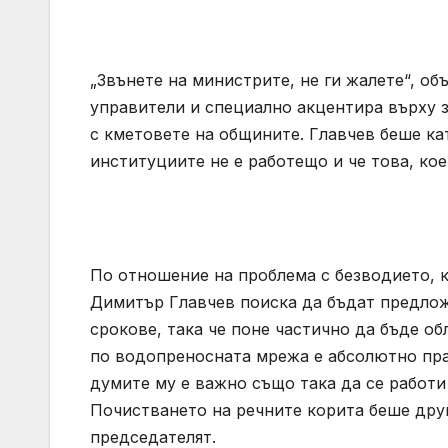
„Звънете на министрите, не ги жалете“, о
управители и специално акцентира върху 
с кметовете на общините. Главчев беше ка
институциите не е работещо и че това, кое
По отношение на проблема с безводието, к
Димитър Главчев поиска да бъдат предлож
срокове, така че поне частично да бъде об
по водопреносната мрежа е абсолютно пра
думите му е важно също така да се работи
Почистването на речните корита беше дру
председателят.