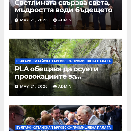
Светлината свързва света,
мъдростта води бъдещето
MAY 21, 2026
ADMIN
БЪЛГАРО-КИТАЙСКА ТЪРГОВСКО-ПРОМИШЛЕНА ПАЛAТА
PLA обещава да осуети
провокациите за
„независимост на Тайван“.
MAY 21, 2026
ADMIN
БЪЛГАРО-КИТАЙСКА ТЪРГОВСКО-ПРОМИШЛЕНА ПАЛAТА