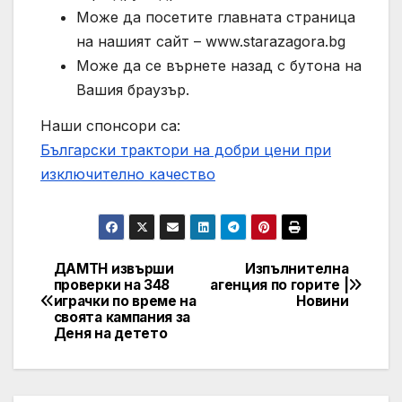
Може да посетите главната страница
на нашият сайт – www.starazagora.bg
Може да се върнете назад с бутона на
Вашия браузър.
Наши спонсори са:
Български трактори на добри цени при
изключително качество
ДАМТН извърши
Изпълнителна
Post
проверки на 348
агенция по горите |
играчки по време на
Новини
navigation
своята кампания за
Деня на детето