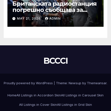
Британската радиостанция
погрешно съобщава за
смъртта на крал Чарлз
MAY 21, 2026
ADMIN
BCCCI
Proudly powered by WordPress
|
Theme:
Newsup
by
Themeansar
.
Home
All Listings in Accordion Skin
All Listings in Carousel Skin
All Listings in Cover Skin
All Listings in Grid Skin