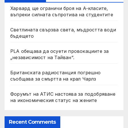
Харвард ще ограничи броя на A-класите,
въпреки силната съпротива на студентите
Светлината свързва света, мъдростта води
бъдещето
PLA обещава да осуети провокациите за
„независимост на Тайван“.
Британската радиостанция погрешно
съобщава за смъртта на крал Чарлз
Форумът на АТИС настоява за подобряване
на икономическия статус на жените
Recent Comments