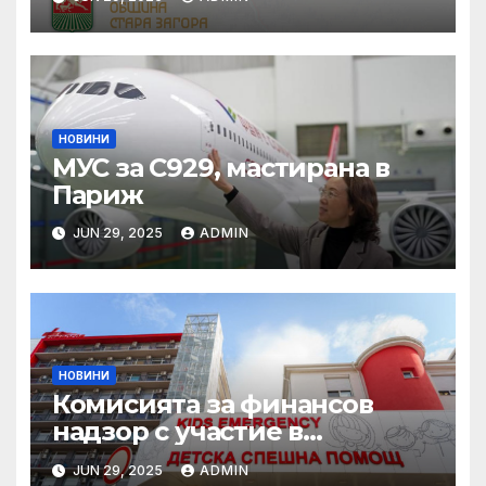
НОВИНИ
МУС за C929, мастирана в
Париж
JUN 29, 2025
ADMIN
НОВИНИ
Комисията за финансов
надзор с участие в
конференцията „Промени в
JUN 29, 2025
ADMIN
пенсионния модел в