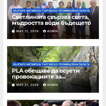
БЪЛГАРО-КИТАЙСКА ТЪРГОВСКО-ПРОМИШЛЕНА ПАЛAТА
Светлината свързва света,
мъдростта води бъдещето
MAY 21, 2026
ADMIN
БЪЛГАРО-КИТАЙСКА ТЪРГОВСКО-ПРОМИШЛЕНА ПАЛAТА
PLA обещава да осуети
провокациите за
„независимост на Тайван“.
MAY 21, 2026
ADMIN