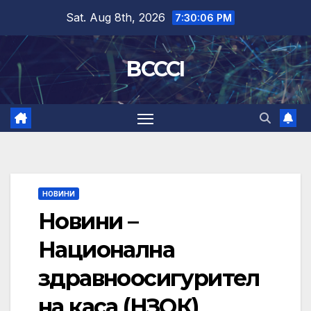
Skip
Sat. Aug 8th, 2026
7:30:07 PM
to
content
BCCCI
НОВИНИ
Новини –
Национална
здравноосигурител
на каса (НЗОК)