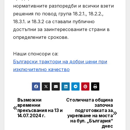
нормативните разпоредби и всички взети
решения по повод група 18.2.1., 18.2.2.,
18.3.1. и 18.3.2 са ставали публично
достъпни за заинтересованите страни в
определените срокове.
Наши спонсори са:
Български трактори на добри цени при
изключително качество
Възможни
Столичната община
Post
временни
започна
прекъсвания на 13 и
подготовката за
navigation
14.07.2024 г.
укрепване на моста
на бул. „България“
днес