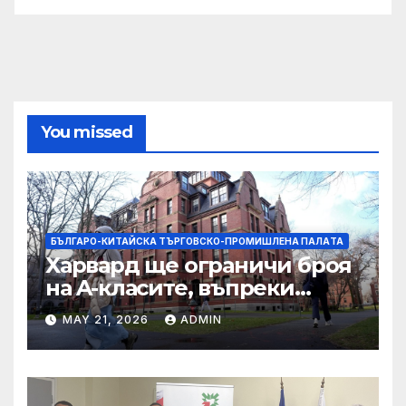
You missed
БЪЛГАРО-КИТАЙСКА ТЪРГОВСКО-ПРОМИШЛЕНА ПАЛAТА
Харвард ще ограничи броя
на A-класите, въпреки
силната съпротива на
MAY 21, 2026
ADMIN
студентите