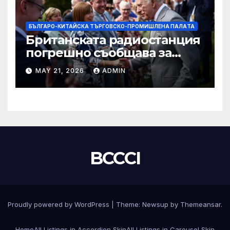
БЪЛГАРО-КИТАЙСКА ТЪРГОВСКО-ПРОМИШЛЕНА ПАЛAТА
Британската радиостанция
погрешно съобщава за
смъртта на крал Чарлз
MAY 21, 2026
ADMIN
BCCCI
Proudly powered by WordPress
|
Theme:
Newsup
by
Themeansar
.
Home
All Listings in Accordion Skin
All Listings in Carousel Skin