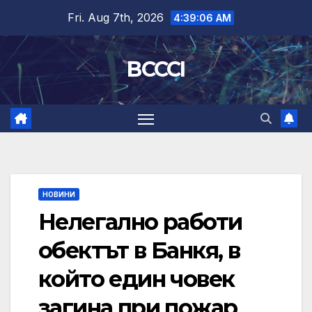
Skip
Fri. Aug 7th, 2026
4:39:07 AM
to
content
BCCCI
НОВИНИ
Нелегално работи
обектът в Банкя, в
който един човек
загина при пожар