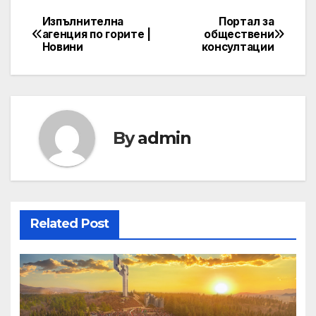
Изпълнителна
Портал за
Post
агенция по горите |
обществени
Новини
консултации
navigation
By
admin
Related Post