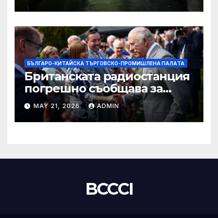
БЪЛГАРО-КИТАЙСКА ТЪРГОВСКО-ПРОМИШЛЕНА ПАЛAТА
Британската радиостанция
погрешно съобщава за
смъртта на крал Чарлз
MAY 21, 2026
ADMIN
BCCCI