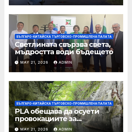
БЪЛГАРО-КИТАЙСКА ТЪРГОВСКО-ПРОМИШЛЕНА ПАЛAТА
Светлината свързва света,
мъдростта води бъдещето
MAY 21, 2026
ADMIN
БЪЛГАРО-КИТАЙСКА ТЪРГОВСКО-ПРОМИШЛЕНА ПАЛAТА
PLA обещава да осуети
провокациите за
„независимост на Тайван“.
MAY 21, 2026
ADMIN