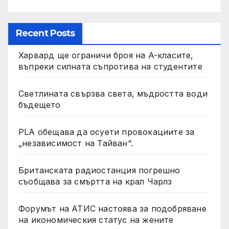
Recent Posts
Харвард ще ограничи броя на A-класите,
въпреки силната съпротива на студентите
Светлината свързва света, мъдростта води
бъдещето
PLA обещава да осуети провокациите за
„независимост на Тайван“.
Британската радиостанция погрешно
съобщава за смъртта на крал Чарлз
Форумът на АТИС настоява за подобряване
на икономическия статус на жените