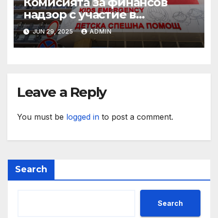
Комисията за финансов
надзор с участие в
конференцията „Промени в
JUN 29, 2025
ADMIN
пенсионния модел в
България“
Leave a Reply
You must be
logged in
to post a comment.
Search
Search