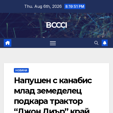
Skip
Thu. Aug 6th, 2026
8:19:52 PM
to
content
BCCCI
НОВИНИ
Напушен с канабис
млад земеделец
подкара трактор
“Джон Диър” край