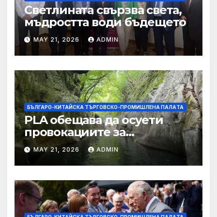
Светлината свързва света,
мъдростта води бъдещето
MAY 21, 2026
ADMIN
БЪЛГАРО-КИТАЙСКА ТЪРГОВСКО-ПРОМИШЛЕНА ПАЛAТА
PLA обещава да осуети
провокациите за
„независимост на Тайван“.
MAY 21, 2026
ADMIN