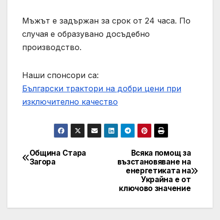
Мъжът е задържан за срок от 24 часа. По
случая е образувано досъдебно
производство.
Наши спонсори са:
Български трактори на добри цени при
изключително качество
Община Стара
Всяка помощ за
Post
Загора
възстановяване на
енергетиката на
navigation
Украйна е от
ключово значение