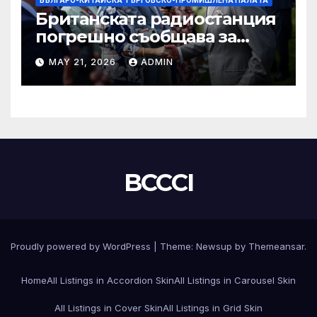
БЪЛГАРО-КИТАЙСКА ТЪРГОВСКО-ПРОМИШЛЕНА ПАЛAТА
Британската радиостанция
погрешно съобщава за
смъртта на крал Чарлз
MAY 21, 2026
ADMIN
BCCCI
Proudly powered by WordPress
|
Theme:
Newsup
by
Themeansar
.
Home
All Listings in Accordion Skin
All Listings in Carousel Skin
All Listings in Cover Skin
All Listings in Grid Skin