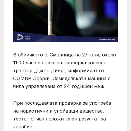
В обричкото с. Смолница на 27 юни, около
11.00 часа е спрян за проверка колесен
трактор „Джон Диър“, информират от
ОДМВР Добрич. Земеделската машина е
била управлявана от 24-годишен мъж.
При последвалата проверка за употреба
на наркотични и упойващи вещества,
тестът отчел положителен резултат за
канабис.