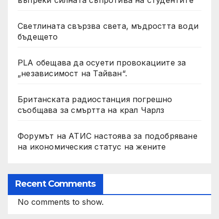
въпреки силната съпротива на студентите
Светлината свързва света, мъдростта води
бъдещето
PLA обещава да осуети провокациите за
„независимост на Тайван“.
Британската радиостанция погрешно
съобщава за смъртта на крал Чарлз
Форумът на АТИС настоява за подобряване
на икономическия статус на жените
Recent Comments
No comments to show.