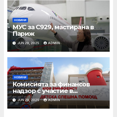
НОВИНИ
МУС за C929, мастирана в
Париж
JUN 29, 2025
ADMIN
НОВИНИ
Комисията за финансов
надзор с участие в
конференцията „Промени в
JUN 29, 2025
ADMIN
пенсионния модел в
България“