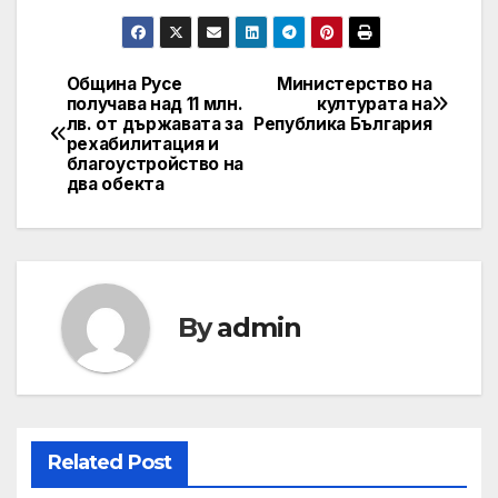
Община Русе
Министерство на
Post
получава над 11 млн.
културата на
лв. от държавата за
Република България
navigation
рехабилитация и
благоустройство на
два обекта
By
admin
Related Post