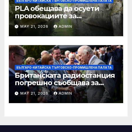
БЪЛГАРО-КИТАЙСКА ТЪРГОВСКО-ПРОМИШЛЕНА ПАЛAТА
PLA обещава да осуети
провокациите за
„независимост на Тайван“.
MAY 21, 2026
ADMIN
БЪЛГАРО-КИТАЙСКА ТЪРГОВСКО-ПРОМИШЛЕНА ПАЛAТА
Британската радиостанция
погрешно съобщава за
смъртта на крал Чарлз
MAY 21, 2026
ADMIN