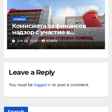
НОВИНИ
Комисията за финансов
надзор с участие в
конференцията „Промени в
JUN 29, 2025
ADMIN
пенсионния модел в
България“
Leave a Reply
You must be
logged in
to post a comment.
Search