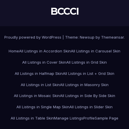
BCCCI
Proudly powered by WordPress
|
Theme:
Newsup
by
Themeansar
.
Home
All Listings in Accordion Skin
All Listings in Carousel Skin
All Listings in Cover Skin
All Listings in Grid Skin
All Listings in Halfmap Skin
All Listings in List + Grid Skin
All Listings in List Skin
All Listings in Masonry Skin
All Listings in Mosaic Skin
All Listings in Side By Side Skin
All Listings in Single Map Skin
All Listings in Slider Skin
All Listings in Table Skin
Manage Listings
Profile
Sample Page