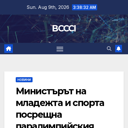
Skip
Sun. Aug 9th, 2026
3:38:32 AM
to
content
BCCCI
НОВИНИ
Министърът на
младежта и спорта
посрещна
паралимпийския