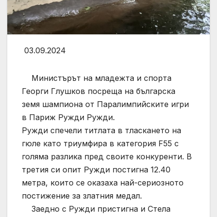
03.09.2024
Министърът на младежта и спорта
Георги Глушков посреща на българска
земя шампиона от Паралимпийските игри
в Париж Ружди Ружди.
Ружди спечели титлата в тласкането на
гюле като триумфира в категория F55 с
голяма разлика пред своите конкуренти. В
третия си опит Ружди постигна 12.40
метра, които се оказаха най-сериозното
постижение за златния медал.
Заедно с Ружди пристигна и Стела