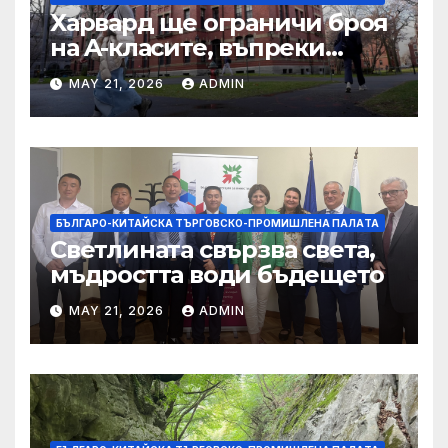
Харвард ще ограничи броя
на A-класите, въпреки
силната съпротива на
MAY 21, 2026
ADMIN
студентите
БЪЛГАРО-КИТАЙСКА ТЪРГОВСКО-ПРОМИШЛЕНА ПАЛAТА
Светлината свързва света,
мъдростта води бъдещето
MAY 21, 2026
ADMIN