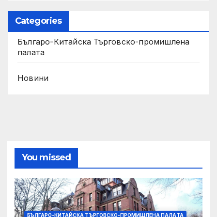
Categories
Българо-Китайска Търговско-промишлена
палaта
Новини
You missed
БЪЛГАРО-КИТАЙСКА ТЪРГОВСКО-ПРОМИШЛЕНА ПАЛAТА