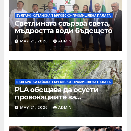
БЪЛГАРО-КИТАЙСКА ТЪРГОВСКО-ПРОМИШЛЕНА ПАЛAТА
Светлината свързва света,
мъдростта води бъдещето
MAY 21, 2026
ADMIN
БЪЛГАРО-КИТАЙСКА ТЪРГОВСКО-ПРОМИШЛЕНА ПАЛAТА
PLA обещава да осуети
провокациите за
„независимост на Тайван“.
MAY 21, 2026
ADMIN