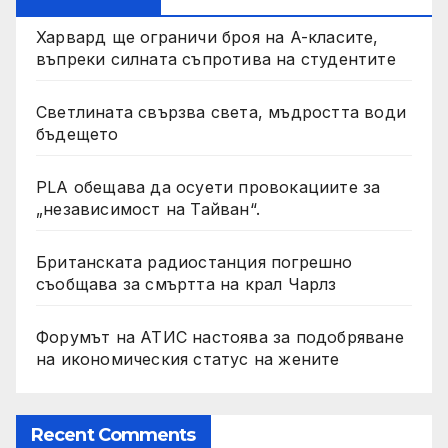
Харвард ще ограничи броя на A-класите,
въпреки силната съпротива на студентите
Светлината свързва света, мъдростта води
бъдещето
PLA обещава да осуети провокациите за
„независимост на Тайван“.
Британската радиостанция погрешно
съобщава за смъртта на крал Чарлз
Форумът на АТИС настоява за подобряване
на икономическия статус на жените
Recent Comments