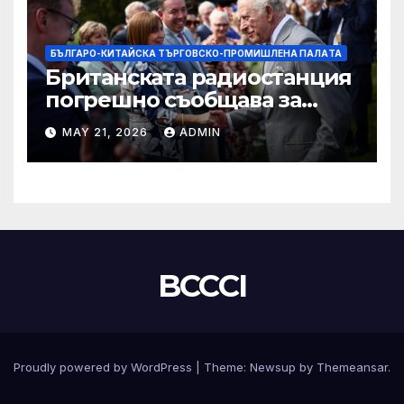
БЪЛГАРО-КИТАЙСКА ТЪРГОВСКО-ПРОМИШЛЕНА ПАЛAТА
Британската радиостанция
погрешно съобщава за
смъртта на крал Чарлз
MAY 21, 2026
ADMIN
BCCCI
Proudly powered by WordPress
|
Theme:
Newsup
by
Themeansar
.