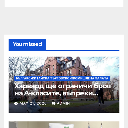
You missed
БЪЛГАРО-КИТАЙСКА ТЪРГОВСКО-ПРОМИШЛЕНА ПАЛAТА
Харвард ще ограничи броя
на A-класите, въпреки
силната съпротива на
MAY 21, 2026
ADMIN
студентите