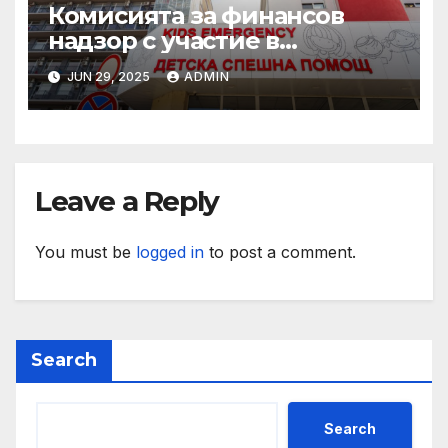
Комисията за финансов
надзор с участие в
конференцията „Промени в
JUN 29, 2025
ADMIN
пенсионния модел в
България“
Leave a Reply
You must be
logged in
to post a comment.
Search
Search