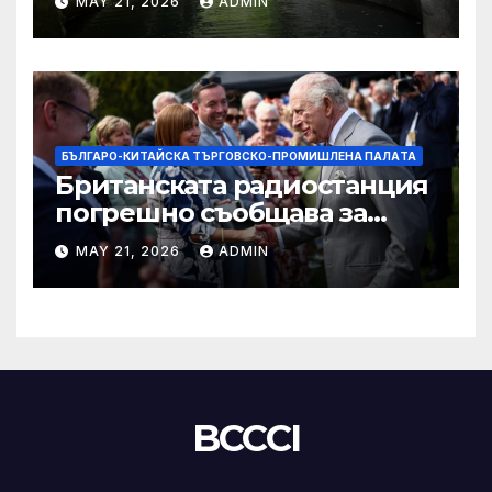
MAY 21, 2026
ADMIN
БЪЛГАРО-КИТАЙСКА ТЪРГОВСКО-ПРОМИШЛЕНА ПАЛAТА
Британската радиостанция
погрешно съобщава за
смъртта на крал Чарлз
MAY 21, 2026
ADMIN
BCCCI