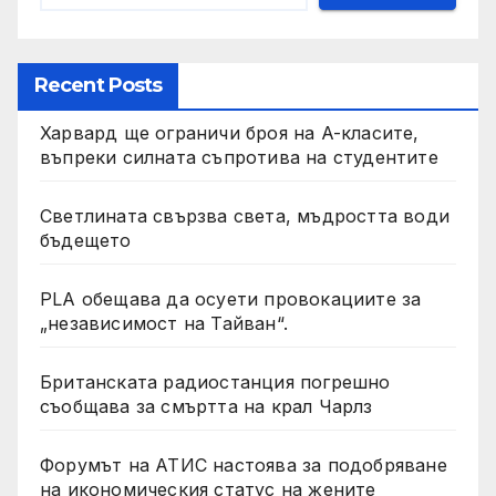
Recent Posts
Харвард ще ограничи броя на A-класите,
въпреки силната съпротива на студентите
Светлината свързва света, мъдростта води
бъдещето
PLA обещава да осуети провокациите за
„независимост на Тайван“.
Британската радиостанция погрешно
съобщава за смъртта на крал Чарлз
Форумът на АТИС настоява за подобряване
на икономическия статус на жените