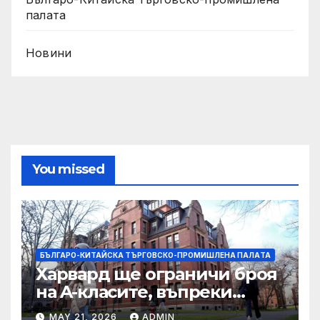
палaта
Новини
You missed
БЪЛГАРО-КИТАЙСКА ТЪРГОВСКО-ПРОМИШЛЕНА ПАЛAТА
Харвард ще ограничи броя
на A-класите, въпреки
силната съпротива на
MAY 21, 2026
ADMIN