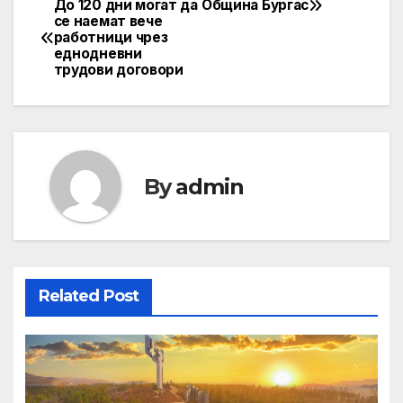
До 120 дни могат да
Община Бургас
Post
се наемат вече
работници чрез
navigation
еднодневни
трудови договори
By
admin
Related Post