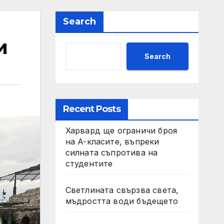
Search
и
Search
Recent Posts
Харвард ще ограничи броя
на A-класите, въпреки
силната съпротива на
студентите
Светлината свързва света,
мъдростта води бъдещето