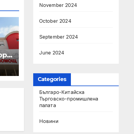
November 2024
October 2024
September 2024
June 2024
р с
а
Categories
рия“
Българо-Китайска
Търговско-промишлена
палaта
Новини