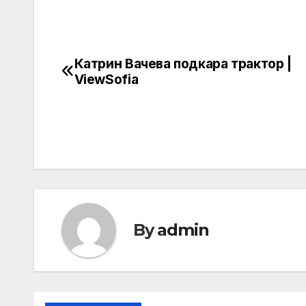
Катрин Вачева подкара трактор |
Post
ViewSofia
navigation
By
admin