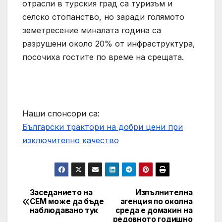
отрасли в турския град са туризъм и
селско стопанство, но заради голямото
земетресение миналата година са
разрушени около 20% от инфраструктура,
посочиха гостите по време на срещата.
Наши спонсори са:
Български трактори на добри цени при
изключително качество
Заседанието на
Изпълнителна
Post
СЕМ може да бъде
агенция по околна
наблюдавано тук
среда e домакин на
navigation
редовното годишно