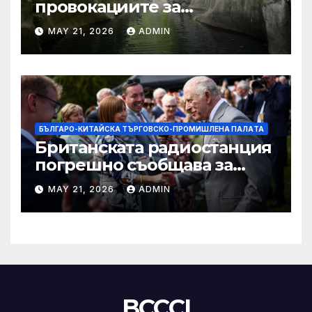
провокациите за
„независимост на Тайван“.
MAY 21, 2026
ADMIN
БЪЛГАРО-КИТАЙСКА ТЪРГОВСКО-ПРОМИШЛЕНА ПАЛAТА
Британската радиостанция
погрешно съобщава за
смъртта на крал Чарлз
MAY 21, 2026
ADMIN
BCCCI