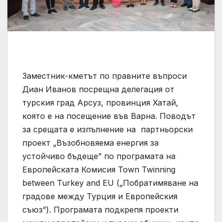
Заместник-кметът по правните въпроси
Диан Иванов посрещна делегация от
турския град Арсуз, провинция Хатай,
която е на посещение във Варна. Поводът
за срещата е изпълнение на партньорски
проект „Възобновяема енергия за
устойчиво бъдеще” по програмата на
Европейската Комисия Town Twinning
between Turkey and EU („Побратимяване на
градове между Турция и Европейския
съюз”). Програмата подкрепя проекти