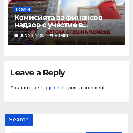
НОВИНИ
Комисията за финансов
надзор с участие в
конференцията „Промени в
JUN 29, 2025
ADMIN
пенсионния модел в
България“
Leave a Reply
You must be
logged in
to post a comment.
Search