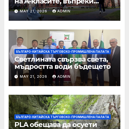
на A-класите, въпреки
силната съпротива на
MAY 21, 2026
ADMIN
студентите
БЪЛГАРО-КИТАЙСКА ТЪРГОВСКО-ПРОМИШЛЕНА ПАЛAТА
Светлината свързва света,
мъдростта води бъдещето
MAY 21, 2026
ADMIN
БЪЛГАРО-КИТАЙСКА ТЪРГОВСКО-ПРОМИШЛЕНА ПАЛAТА
PLA обещава да осуети