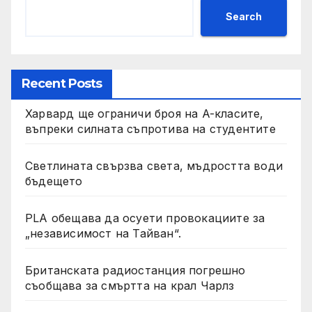
Search
Recent Posts
Харвард ще ограничи броя на A-класите,
въпреки силната съпротива на студентите
Светлината свързва света, мъдростта води
бъдещето
PLA обещава да осуети провокациите за
„независимост на Тайван“.
Британската радиостанция погрешно
съобщава за смъртта на крал Чарлз