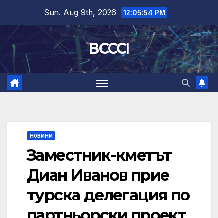
Skip
Sun. Aug 9th, 2026
12:05:55 PM
to
content
BCCCI
НОВИНИ
Заместник-кметът
Диан Иванов прие
турска делегация по
партньорски проект