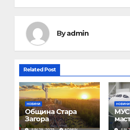
By
admin
Related Post
НОВИНИ
НОВИНИ
Община Стара
МУС 
Загора
мас
Пар
JUN 29, 2025
ADMIN
JUN 2