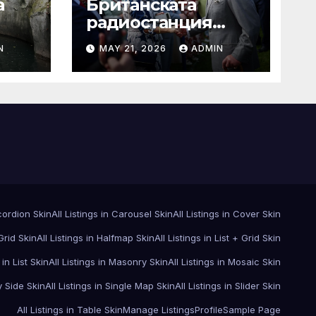
а
Британската
радиостанция
за
погрешно
N
MAY 21, 2026
ADMIN
 на
съобщава за
смъртта на крал
Чарлз
ccordion Skin
All Listings in Carousel Skin
All Listings in Cover Skin
 Grid Skin
All Listings in Halfmap Skin
All Listings in List + Grid Skin
 in List Skin
All Listings in Masonry Skin
All Listings in Mosaic Skin
y Side Skin
All Listings in Single Map Skin
All Listings in Slider Skin
All Listings in Table Skin
Manage Listings
Profile
Sample Page