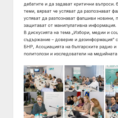
дебатите и да задават критични въпроси.
теми, вярват че успяват да разпознават фа
успяват да разпознават фалшиви новини, п
защитават от манипулативна информация.
В дискусията на тема „Избори, медии и с
съдържание – доверие и дезинформация” 
БНР, Асоциацията на българските радио и
политолози и изследователи на медийната