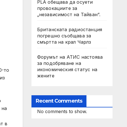
PLA обещава да осуети
провокациите за
„независимост на Тайван“.
Британската радиостанция
погрешно съобщава за
смъртта на крал Чарлз
Форумът на АТИС настоява
за подобряване на
икономическия статус на
0-то
жените
из
Recent Comments
о
 на
No comments to show.
т в