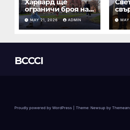
Харвард ще
Све
ограничи броя на
свър
A-класите, въпреки
мъд
MAY 21, 2026
ADMIN
MAY 
силната съпротива
бъд
на студентите
BCCCI
Proudly powered by WordPress
|
Theme:
Newsup
by
Themean