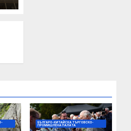
а
рия“
О-
БЪЛГАРО-КИТАЙСКА ТЪРГОВСКО-
ПРОМИШЛЕНА ПАЛAТА