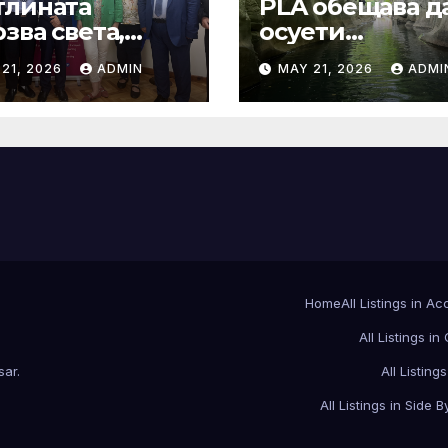
тлината
PLA обещава д
зва света,
осуети
ростта води
провокациите 
21, 2026
ADMIN
MAY 21, 2026
ADMI
ещето
„независимост
Тайван“.
Home
All Listings in A
All Listings in
sar
.
All Listings
All Listings in Side B