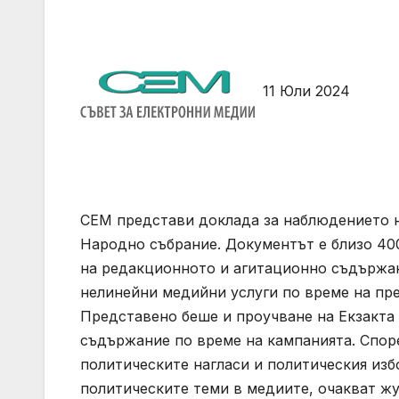
11 Юли 2024
СЕМ представи доклада за наблюдението н
Народно събрание. Документът е близо 400
на редакционното и агитационно съдържани
нелинейни медийни услуги по време на пр
Представено беше и проучване на Екзакта 
съдържание по време на кампанията. Спор
политическите нагласи и политическия избо
политическите теми в медиите, очакват жу