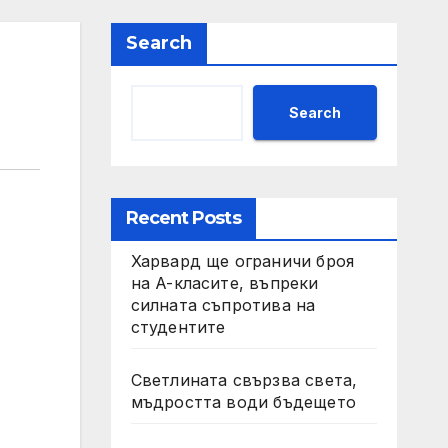
Search
Search
Recent Posts
Харвард ще ограничи броя
на A-класите, въпреки
силната съпротива на
студентите
Светлината свързва света,
мъдростта води бъдещето