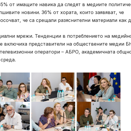
 65% от имащите навика да следят в медиите политич
лшивите новини. 36% от хората, които заявяват, че
осочват, че са срещали разяснителни материали как д
оциални мрежи. Тенденции в потреблението на медийн
се включиха представители на обществените медии Б
 телевизионни оператори – АБРО, академичната общно
 среда.