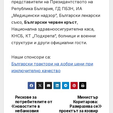
представители на Президентството на
Република България, ГД ПБЗН, ИА
„Медицински надзор”, Български лекарски
съюз,
Български
червен кръст
,
Национална здравноосигурителна каса,
КНСБ, КТ „Подкрепа”, болници и военни
структури и други официални гости.
Наши спонсори са:
Български трактори на добри цени при
изключително качество
Рискове за
Министър
Post
потребителите от
Коритарова:
новостите в
Размразява се
navigation
небанковия
проектът за язовир