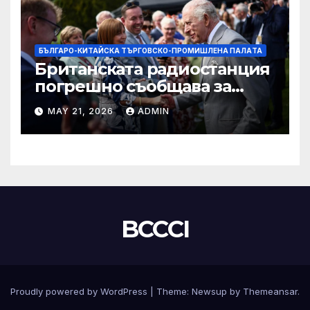
БЪЛГАРО-КИТАЙСКА ТЪРГОВСКО-ПРОМИШЛЕНА ПАЛAТА
Британската радиостанция
погрешно съобщава за
смъртта на крал Чарлз
MAY 21, 2026
ADMIN
BCCCI
Proudly powered by WordPress
|
Theme:
Newsup
by
Themeansar
.