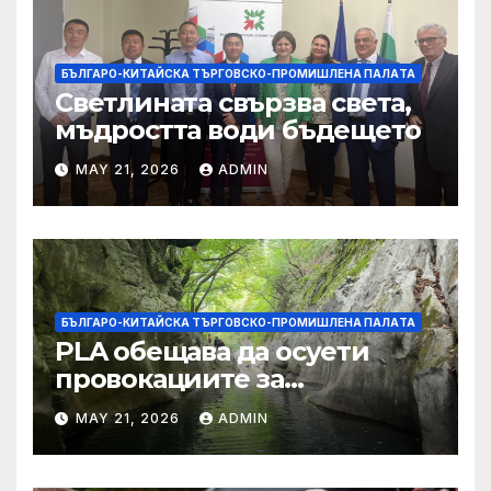
БЪЛГАРО-КИТАЙСКА ТЪРГОВСКО-ПРОМИШЛЕНА ПАЛAТА
Светлината свързва света,
мъдростта води бъдещето
MAY 21, 2026
ADMIN
БЪЛГАРО-КИТАЙСКА ТЪРГОВСКО-ПРОМИШЛЕНА ПАЛAТА
PLA обещава да осуети
провокациите за
„независимост на Тайван“.
MAY 21, 2026
ADMIN