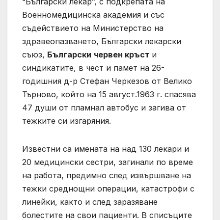
“Български лекар”, с подкрепата на
Военномедицинска академия и със
съдействието на Министерство на
здравеопазването, Български лекарски
съюз,
Български
червен кръст
и
синдикатите, в чест и памет на 26-
годишния д-р Стефан Черкезов от Велико
Търново, който на 15 август.1963 г. спасява
47 души от пламнал автобус и загива от
тежките си изгаряния.
Известни са имената на над 130 лекари и
20 медицински сестри, загинали по време
на работа, предимно след извършване на
тежки среднощни операции, катастрофи с
линейки, както и след заразяване
болестите на свои пациенти. В списъците