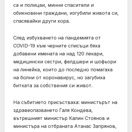
са и полицаи, минни спасители и
обикновени граждани, изгубили живота си,
спасявайки други хора.
След избухването на пандемията от
COVID-19 към черните списъци бяха
добавени имената на над 120 лекари,
медицински сестри, фелдшери и шофьори
на линейка, които до последно помагаха
на болни от коронавирус, но загубиха
битката за собствения си живот.
На събитието присъстваха: министърът на
здравеопазването Галя Кондева,
вътрешният министър Калин Стоянов и
министъра на отбраната Атанас Запрянов,