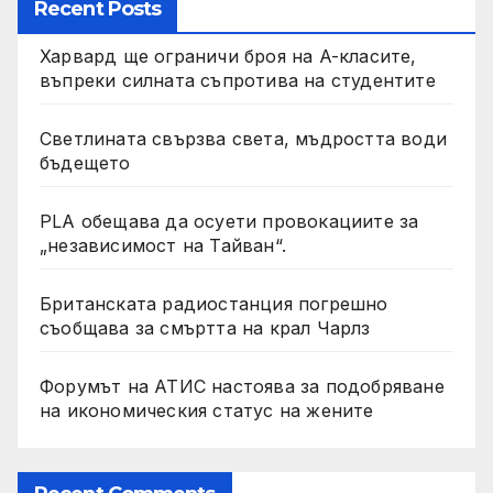
Recent Posts
Харвард ще ограничи броя на A-класите,
въпреки силната съпротива на студентите
Светлината свързва света, мъдростта води
бъдещето
PLA обещава да осуети провокациите за
„независимост на Тайван“.
Британската радиостанция погрешно
съобщава за смъртта на крал Чарлз
Форумът на АТИС настоява за подобряване
на икономическия статус на жените