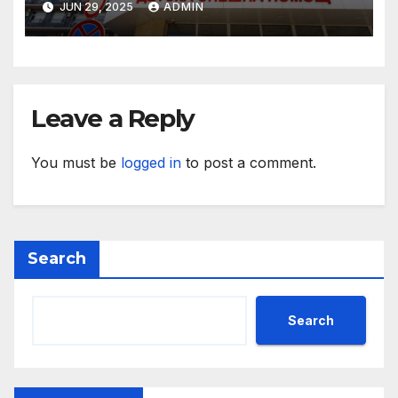
JUN 29, 2025
ADMIN
пенсионния модел в
България“
Leave a Reply
You must be
logged in
to post a comment.
Search
Search