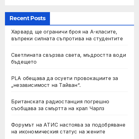
Recent Posts
Харвард ще ограничи броя на A-класите,
въпреки силната съпротива на студентите
Светлината свързва света, мъдростта води
бъдещето
PLA обещава да осуети провокациите за
„независимост на Тайван“.
Британската радиостанция погрешно
съобщава за смъртта на крал Чарлз
Форумът на АТИС настоява за подобряване
на икономическия статус на жените