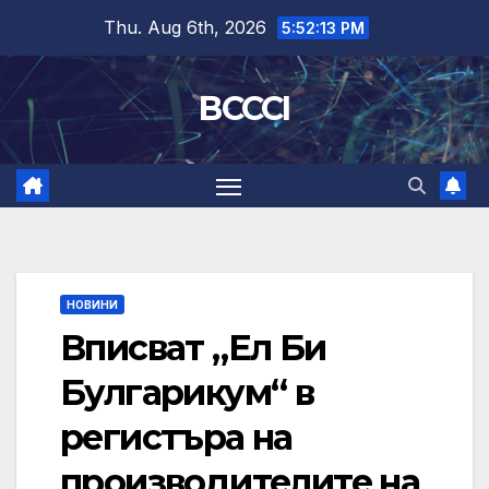
Skip
Thu. Aug 6th, 2026
5:52:14 PM
to
content
BCCCI
НОВИНИ
Вписват „Ел Би
Булгарикум“ в
регистъра на
производителите на