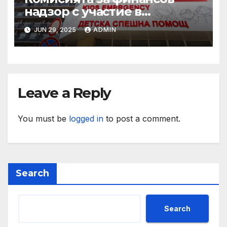
надзор с участие в
конференцията „Промени в
JUN 29, 2025
ADMIN
пенсионния модел в
България“
Leave a Reply
You must be
logged in
to post a comment.
Search
Search