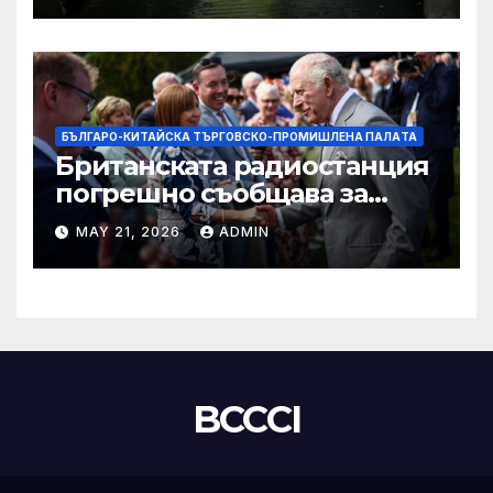
БЪЛГАРО-КИТАЙСКА ТЪРГОВСКО-ПРОМИШЛЕНА ПАЛAТА
Британската радиостанция
погрешно съобщава за
смъртта на крал Чарлз
MAY 21, 2026
ADMIN
BCCCI