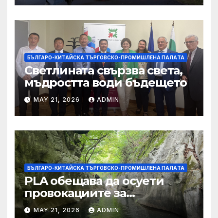
БЪЛГАРО-КИТАЙСКА ТЪРГОВСКО-ПРОМИШЛЕНА ПАЛAТА
Светлината свързва света,
мъдростта води бъдещето
MAY 21, 2026
ADMIN
БЪЛГАРО-КИТАЙСКА ТЪРГОВСКО-ПРОМИШЛЕНА ПАЛAТА
PLA обещава да осуети
провокациите за
„независимост на Тайван“.
MAY 21, 2026
ADMIN