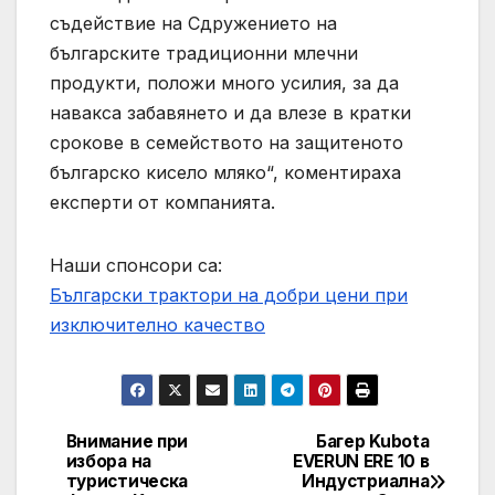
съдействие на Сдружението на
българските традиционни млечни
продукти, положи много усилия, за да
навакса забавянето и да влезе в кратки
срокове в семейството на защитеното
българско кисело мляко“, коментираха
експерти от компанията.
Наши спонсори са:
Български трактори на добри цени при
изключително качество
Внимание при
Багер Kubota
Post
избора на
EVERUN ERE 10 в
туристическа
Индустриална