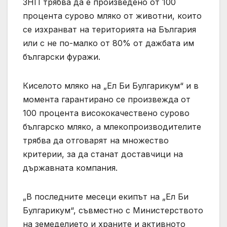
ЗНП трябва да е произведено от 100
процента сурово мляко от животни, които
се изхранват на територията на България
или с не по-малко от 80% от дажбата им
български фуражи.
Киселото мляко на „Ел Би Булгарикум“ и в
момента гарантирано се произвежда от
100 процента висококачествено сурово
българско мляко, а млекопроизводителите
трябва да отговарят на множество
критерии, за да станат доставчици на
държавната компания.
„В последните месеци екипът на „Ел Би
Булгарикум“, съвместно с Министерството
на земеделието и храните и активното