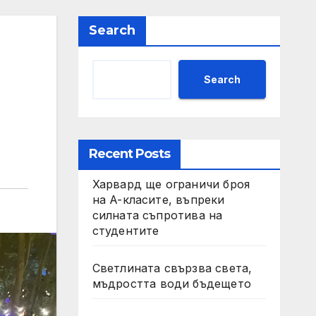
Search
Search
Recent Posts
Харвард ще ограничи броя
на A-класите, въпреки
силната съпротива на
студентите
Светлината свързва света,
мъдростта води бъдещето