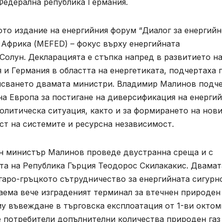
Федерална република Германия.
ото издание на енергийния форум “Диалог за енергий
 Африка (MEFED) – фокус върху енергийната
 Солун. Декларацията е стъпка напред в развитието н
и Германия в областта на енергетиката, подчертаха 
исването двамата министри. Владимир Малинов подч
на Европа за постигане на диверсификация на енерги
олитическа ситуация, както и за формирането на нов
ст на системите и ресурсна независимост.
н министър Малинов проведе двустранна среща и с
та на Република Гърция Теодорос Скилакакис. Двамат
гаро-гръцкото сътрудничество за енергийната сигурн
аема вече изграденият терминал за втечнен природен 
у въвеждане в търговска експлоатация от 1-ви октом
 потребители допълнителни количества природен газ