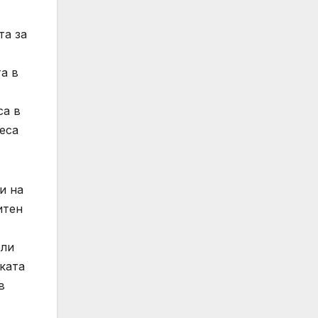
та за
а в
са в
еса
и на
итен
ели
ката
в