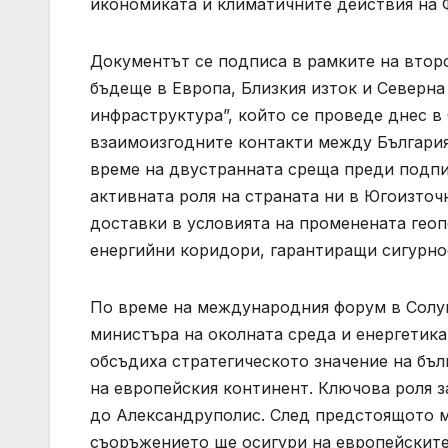
икономиката и климатичните действия на 
Документът се подписа в рамките на втор
бъдеще в Европа, Близкия изток и Северна
инфраструктура”, който се проведе днес в
взаимоизгодните контакти между България 
време на двустранната среща преди подп
активната роля на страната ни в Югоизточ
доставки в условията на променената геоп
енергийни коридори, гарантиращи сигурно
По време на международния форум в Солу
министъра на околната среда и енергетика
обсъдиха стратегическото значение на бъл
на европейския континент. Ключова роля з
до Александруполис. След предстоящото м
съоръжението ще осигури на европейските