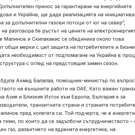
Допълнителен принос за гарантиране на енергийните
дова и Украйна, ще даде реализацията на инициатива
а за допълнителни газови потоци от юг на север”,
а разговора бе ръстът на цените на електроенергият
е Малинов и Скилакакис се обединиха около това
т общи мерки с цел защита на потребителите и бизне
щата необходимост от подпомагане на Украйна в проц
структура с оглед на предстоящия зимен сезон.
Абдула Ахмед Балалаа, помощник-министър по въпрос
ството на външните работи на ОАЕ. Като важен транз
а Азия и Близкия Изток към Европа, България е за
изводители, транзитните страни и страните потребит
алинов пред колегата си. Той подчерта, че в енергети
теми, по които да се задълбочи сътрудничеството – 
н газ, развитието на ядрената енергетика, на