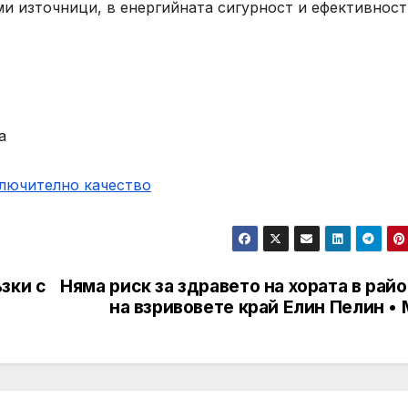
и източници, в енергийната сигурност и ефективност
а
ключително качество
зки с
Няма риск за здравето на хората в рай
на взривовете край Елин Пелин •