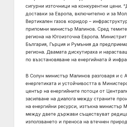
сигурни източници на конкурентни цени. “
доставки за Европа, включително и за Мол
Вертикален газов коридор – инфраструктур
припомни министър Малинов. Сред темите н
региона на Югоизточна Европа. Министрит
България, Гърция и Румъния да предприема
региона. Двамата дискутираха и нараства
по възстановяване на енергийната й инфра
В Солун министър Малинов разговаря и с 
енергетиката и устойчивостта в Министер
център на енергийните потоци от Централн
засилване на диалога между страните про
на енергийни ресурси, изтъкна министър М
между двете държави съществуват редица 
използването и преноса на втечнен природе