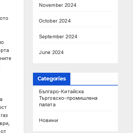
November 2024
ното
October 2024
а
September 2024
по
ерта
June 2024
йните
и
Categories
Българо-Китайска
Търговско-промишлена
а
палaта
ост
газ
Новини
ври,
 от