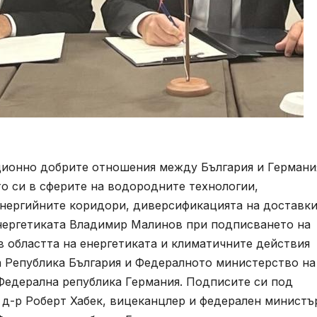
ционно добрите отношения между България и Германи
о си в сферите на водородните технологии,
енергийните коридори, диверсификацията на доставки
 енергетиката Владимир Малинов при подписването на
 областта на енергетиката и климатичните действия
 Република България и Федералното министерство на
Федерална република Германия. Подписите си под
д-р Роберт Хабек, вицеканцлер и федерален министъ