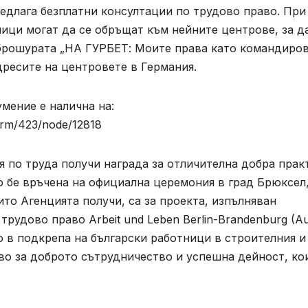
предлага безплатни консултации по трудово право. При
ици могат да се обръщат към нейните центрове, за д
В брошурата „НА ГУРБЕТ: Моите права като командиро
ресите на центровете в Германия.
мение е налична на:
erm/423/node/12818
я по труда получи награда за отличителна добра прак
то бе връчена на официална церемония в град Брюксел
ито Агенцията получи, са за проекта, изпълняван
рудово право Arbeit und Leben Berlin-Brandenburg (Au
 в подкрепа на български работници в строителния и
тво за доброто сътрудничество и успешна дейност, ко