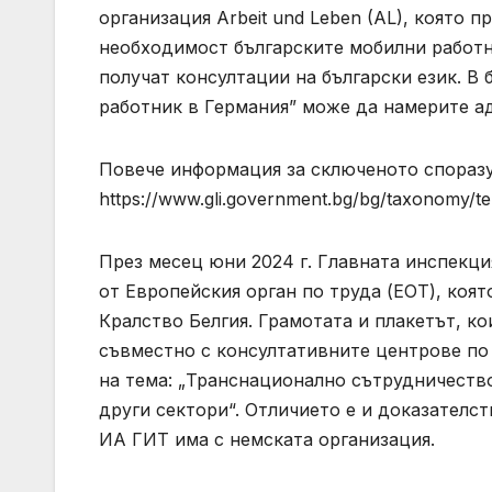
организация Arbeit und Leben (AL), която 
необходимост българските мобилни работн
получат консултации на български език. 
работник в Германия” може да намерите ад
Повече информация за сключеното споразу
https://www.gli.government.bg/bg/taxonomy/t
През месец юни 2024 г. Главната инспекци
от Европейския орган по труда (ЕОТ), коя
Кралство Белгия. Грамотата и плакетът, ко
съвместно с консултативните центрове по т
на тема: „Транснационално сътрудничество
други сектори“. Отличието е и доказателс
ИА ГИТ има с немската организация.