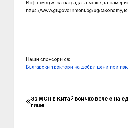
Информация за наградата може да намери
https://www.gli.government.bg/bg/taxonomy/t
Наши спонсори са:
Български трактори на добри цени при из
За МСП в Китай всичко вече е на е
Post
гише
navigation