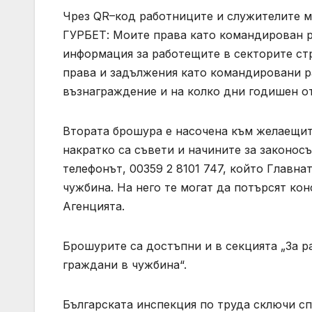
Чрез QR–код работниците и служителите м
ГУРБЕТ: Моите права като командирован р
информация за работещите в секторите стр
права и задължения като командировани р
възнаграждение и на колко дни годишен о
Втората брошура е насочена към желаещит
накратко са съвети и начините за законос
телефонът, 00359 2 8101 747, който Главн
чужбина. На него те могат да потърсят ко
Агенцията.
Брошурите са достъпни и в секцията „За р
граждани в чужбина“.
Българската инспекция по труда сключи с