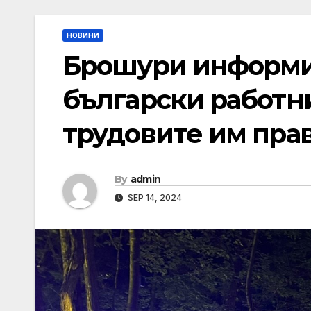
НОВИНИ
Брошури информи
български работни
трудовите им пра
By
admin
SEP 14, 2024