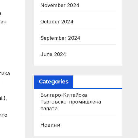
November 2024
а
ван
October 2024
September 2024
June 2024
тика
Categories
,
Българо-Китайска
L),
Търговско-промишлена
палaта
ито
Новини