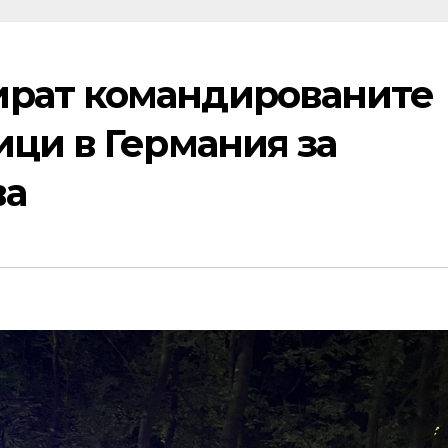
рат командированите
ци в Германия за
ва