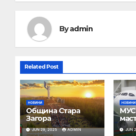
By
admin
Related Post
НОВИНИ
НОВИНИ
Община Стара
МУС 
Загора
мас
Пар
JUN 29, 2025
ADMIN
JUN 2