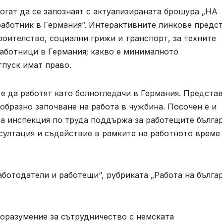
огат да се запознаят с актуализираната брошура „НА
аботник в Германия”. Интерактивните линкове предс
оителство, социални грижи и транспорт, за техните
аботници в Германия; какво е минималното
тпуск имат право.
е да работят като болногледачи в Германия. Предста
ъобразно започване на работа в чужбина. Посочен е и
ата инспекция по труда поддържа за работещите бълга
нсултация и съдействие в рамките на работното време
аботодатели и работещи“, рубриката „Работа на бълга
поразумение за сътрудничество с немската