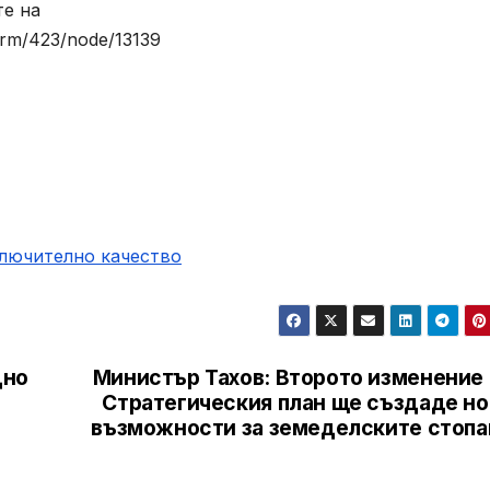
те на
erm/423/node/13139
ключително качество
дно
Министър Тахов: Второто изменение 
Стратегическия план ще създаде но
възможности за земеделските стопа