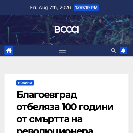
Skip
Fri. Aug 7th, 2026
1:09:20 PM
to
content
BCCCI
НОВИНИ
Благоевград
отбеляза 100 години
от смъртта на
революционера