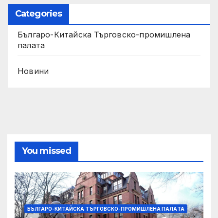
Categories
Българо-Китайска Търговско-промишлена
палaта
Новини
You missed
БЪЛГАРО-КИТАЙСКА ТЪРГОВСКО-ПРОМИШЛЕНА ПАЛAТА