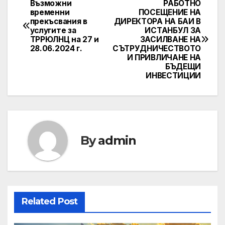
Възможни
РАБОТНО
Post
временни
ПОСЕЩЕНИЕ НА
прекъсвания в
ДИРЕКТОРА НА БАИ В
navigation
услугите за
ИСТАНБУЛ ЗА
ТРРЮЛНЦ на 27 и
ЗАСИЛВАНЕ НА
28.06.2024 г.
СЪТРУДНИЧЕСТВОТО
И ПРИВЛИЧАНЕ НА
БЪДЕЩИ
ИНВЕСТИЦИИ
By
admin
Related Post