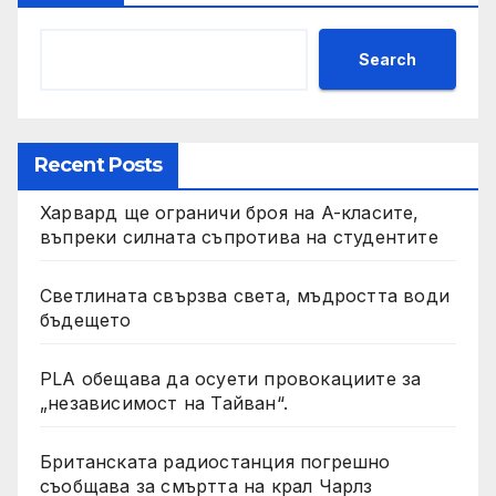
Search
Recent Posts
Харвард ще ограничи броя на A-класите,
въпреки силната съпротива на студентите
Светлината свързва света, мъдростта води
бъдещето
PLA обещава да осуети провокациите за
„независимост на Тайван“.
Британската радиостанция погрешно
съобщава за смъртта на крал Чарлз