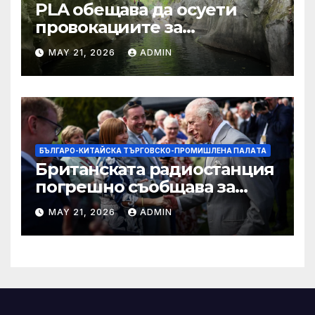
PLA обещава да осуети
провокациите за
„независимост на Тайван“.
MAY 21, 2026
ADMIN
БЪЛГАРО-КИТАЙСКА ТЪРГОВСКО-ПРОМИШЛЕНА ПАЛAТА
Британската радиостанция
погрешно съобщава за
смъртта на крал Чарлз
MAY 21, 2026
ADMIN