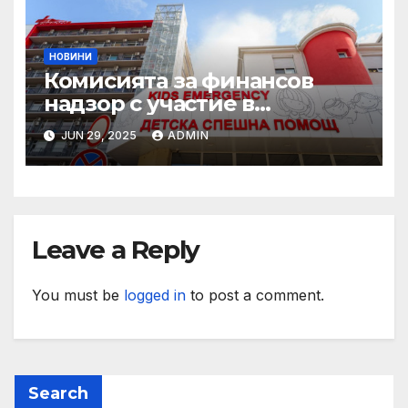
НОВИНИ
Комисията за финансов
надзор с участие в
конференцията „Промени в
JUN 29, 2025
ADMIN
пенсионния модел в
България“
Leave a Reply
You must be
logged in
to post a comment.
Search