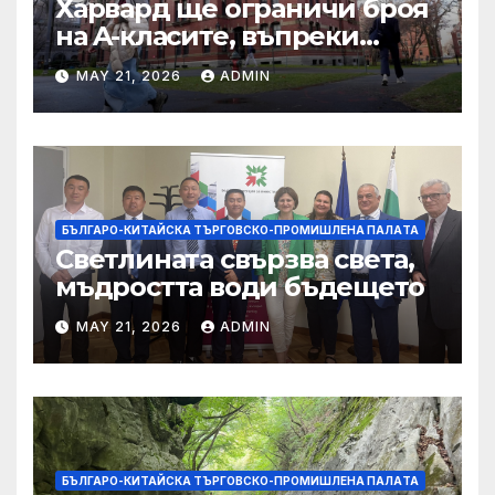
Харвард ще ограничи броя
на A-класите, въпреки
силната съпротива на
MAY 21, 2026
ADMIN
студентите
БЪЛГАРО-КИТАЙСКА ТЪРГОВСКО-ПРОМИШЛЕНА ПАЛAТА
Светлината свързва света,
мъдростта води бъдещето
MAY 21, 2026
ADMIN
БЪЛГАРО-КИТАЙСКА ТЪРГОВСКО-ПРОМИШЛЕНА ПАЛAТА