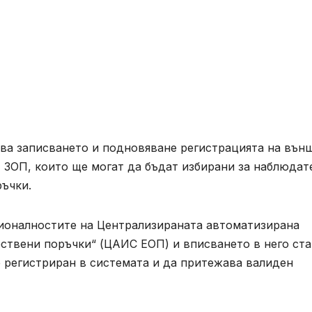
ва записването и подновяване регистрацията на вън
7 от ЗОП, които ще могат да бъдат избирани за наблюдат
ръчки.
ионалностите на Централизираната автоматизирана
твени поръчки“ (ЦАИС ЕОП) и вписването в него ста
 е регистриран в системата и да притежава валиден