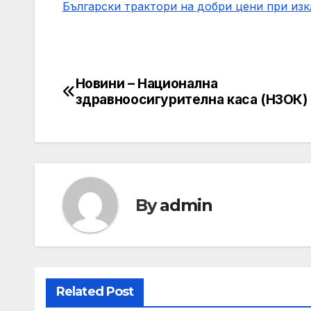
Български трактори на добри цени при из
Новини – Национална
Post
здравноосигурителна каса (НЗОК)
navigation
By
admin
Related Post