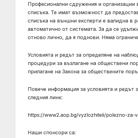
Професионални сдружения и организации в
списъка. Те имат възможност да предостав
списъка на външни експерти е валидна в р
автоматично от системата. За да се удълж
отново лично, да я поднови. Няма огранич
Условията и редът за определяне на наблю
процедури за възлагане на обществени пор
прилагане на Закона за обществените поръч
Повече информация за условията и редът 
следния линк:
https://www2.aop.bg/vyzlozhiteli/polezno-za-vazl
Наши спонсори са: