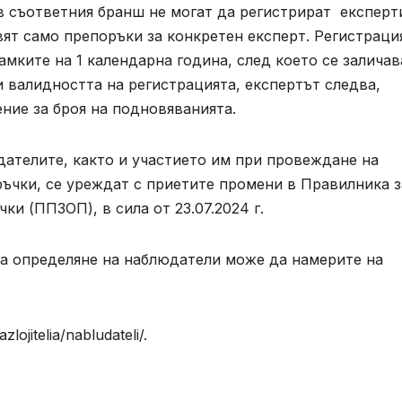
 съответния бранш не могат да регистрират експерт
ят само препоръки за конкретен експерт. Регистраци
амките на 1 календарна година, след което се заличав
и валидността на регистрацията, експертът следва,
ение за броя на подновяванията.
дателите, както и участието им при провеждане на
ъчки, се уреждат с приетите промени в Правилника з
ки (ППЗОП), в сила от 23.07.2024 г.
за определяне на наблюдатели може да намерите на
ojitelia/nabludateli/.