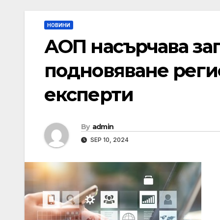
НОВИНИ
АОП насърчава зап
подновяване реги
експерти
By
admin
SEP 10, 2024