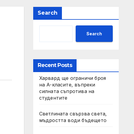
Search
Search
Recent Posts
Харвард ще ограничи броя
на A-класите, въпреки
силната съпротива на
студентите
Светлината свързва света,
мъдростта води бъдещето