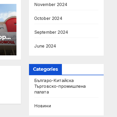
November 2024
October 2024
September 2024
р с
June 2024
а
рия“
Categories
Българо-Китайска
Търговско-промишлена
палaта
Новини