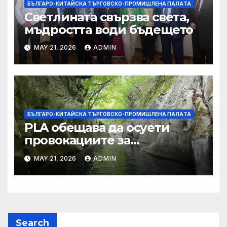
БЪЛГАРО-КИТАЙСКА ТЪРГОВСКО-ПРОМИШЛЕНА ПАЛAТА
Светлината свързва света,
мъдростта води бъдещето
MAY 21, 2026
ADMIN
БЪЛГАРО-КИТАЙСКА ТЪРГОВСКО-ПРОМИШЛЕНА ПАЛAТА
PLA обещава да осуети
провокациите за
„независимост на Тайван“.
MAY 21, 2026
ADMIN
Search