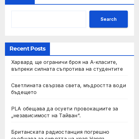
Search
Recent Posts
Харвард ще ограничи броя на A-класите,
въпреки силната съпротива на студентите
Светлината свързва света, мъдростта води
бъдещето
PLA обещава да осуети провокациите за
„независимост на Тайван“.
Британската радиостанция погрешно
съобщава за смъртта на крал Чарлз