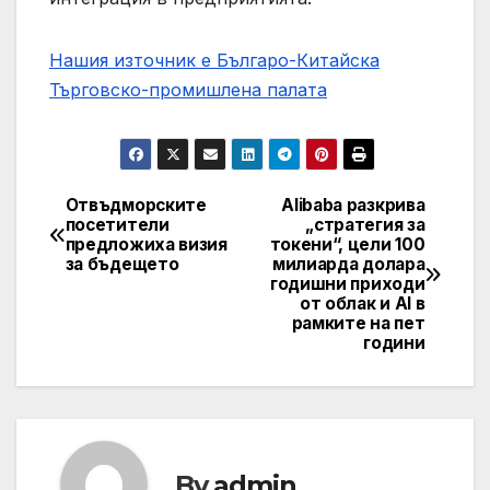
Нашия източник е Българо-Китайска
Търговско-промишлена палaта
Отвъдморските
Alibaba разкрива
Post
посетители
„стратегия за
предложиха визия
токени“, цели 100
navigation
за бъдещето
милиарда долара
годишни приходи
от облак и AI в
рамките на пет
години
By
admin