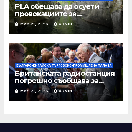
PLA обещава да осуети
провокациите за
„независимост на Тайван“.
MAY 21, 2026
ADMIN
БЪЛГАРО-КИТАЙСКА ТЪРГОВСКО-ПРОМИШЛЕНА ПАЛAТА
Британската радиостанция
погрешно съобщава за
смъртта на крал Чарлз
MAY 21, 2026
ADMIN