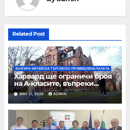
Related Post
БЪЛГАРО-КИТАЙСКА ТЪРГОВСКО-ПРОМИШЛЕНА ПАЛAТА
Харвард ще ограничи броя
на A-класите, въпреки
силната съпротива на
MAY 21, 2026
ADMIN
студентите