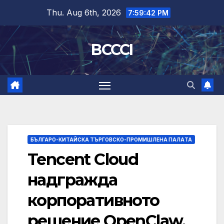
Skip
Thu. Aug 6th, 2026
7:59:43 PM
to
content
BCCCI
БЪЛГАРО-КИТАЙСКА ТЪРГОВСКО-ПРОМИШЛЕНА ПАЛAТА
Tencent Cloud
надгражда
корпоративното
решение OpenClaw,