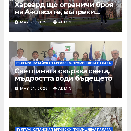
Харвард ще ограничи броя
на A-класите, въпреки
силната съпротива на
MAY 21, 2026
ADMIN
студентите
БЪЛГАРО-КИТАЙСКА ТЪРГОВСКО-ПРОМИШЛЕНА ПАЛAТА
Светлината свързва света,
мъдростта води бъдещето
MAY 21, 2026
ADMIN
БЪЛГАРО-КИТАЙСКА ТЪРГОВСКО-ПРОМИШЛЕНА ПАЛAТА