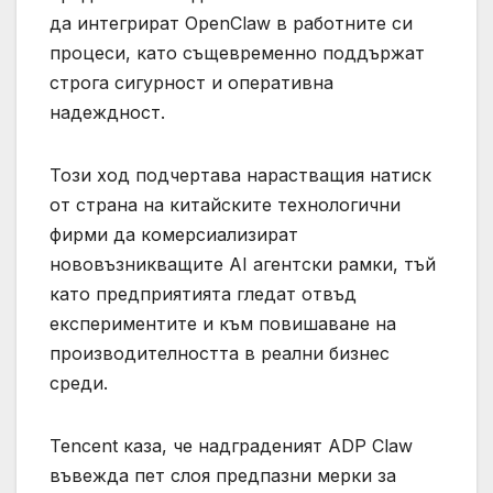
да интегрират OpenClaw в работните си
процеси, като същевременно поддържат
строга сигурност и оперативна
надеждност.
Този ход подчертава нарастващия натиск
от страна на китайските технологични
фирми да комерсиализират
нововъзникващите AI агентски рамки, тъй
като предприятията гледат отвъд
експериментите и към повишаване на
производителността в реални бизнес
среди.
Tencent каза, че надграденият ADP Claw
въвежда пет слоя предпазни мерки за