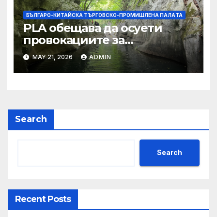
БЪЛГАРО-КИТАЙСКА ТЪРГОВСКО-ПРОМИШЛЕНА ПАЛAТА
PLA обещава да осуети
провокациите за
„независимост на Тайван“.
MAY 21, 2026
ADMIN
Search
Search
Recent Posts