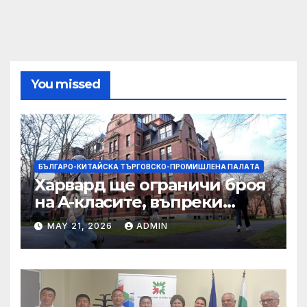
You missed
БЪЛГАРО-КИТАЙСКА ТЪРГОВСКО-ПРОМИШЛЕНА ПАЛAТА
Харвард ще ограничи броя
на A-класите, въпреки
силната съпротива на
MAY 21, 2026
ADMIN
студентите