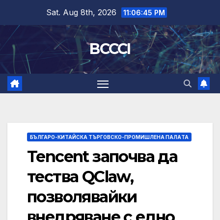
Skip
Sat. Aug 8th, 2026
11:06:46 PM
to
content
BCCCI
БЪЛГАРО-КИТАЙСКА ТЪРГОВСКО-ПРОМИШЛЕНА ПАЛAТА
Tencent започва да
тества QClaw,
позволявайки
внедряване с едно