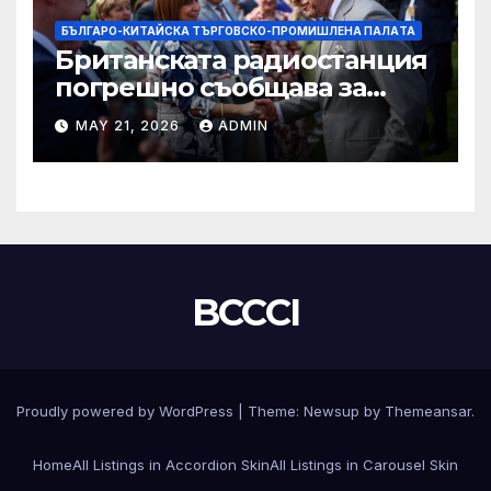
БЪЛГАРО-КИТАЙСКА ТЪРГОВСКО-ПРОМИШЛЕНА ПАЛAТА
Британската радиостанция
погрешно съобщава за
смъртта на крал Чарлз
MAY 21, 2026
ADMIN
BCCCI
Proudly powered by WordPress
|
Theme:
Newsup
by
Themeansar
.
Home
All Listings in Accordion Skin
All Listings in Carousel Skin