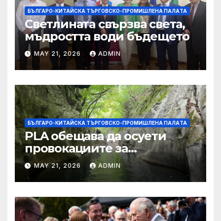
БЪЛГАРО-КИТАЙСКА ТЪРГОВСКО-ПРОМИШЛЕНА ПАЛAТА
Светлината свързва света,
мъдростта води бъдещето
MAY 21, 2026
ADMIN
БЪЛГАРО-КИТАЙСКА ТЪРГОВСКО-ПРОМИШЛЕНА ПАЛAТА
PLA обещава да осуети
провокациите за
„независимост на Тайван“.
MAY 21, 2026
ADMIN