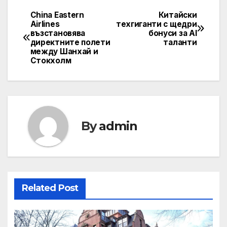
China Eastern
Китайски
Post
Airlines
техгиганти с щедри
възстановява
бонуси за AI
navigation
директните полети
таланти
между Шанхай и
Стокхолм
By
admin
Related Post