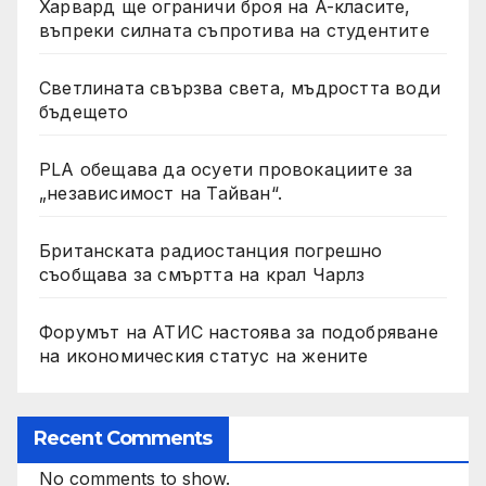
Харвард ще ограничи броя на A-класите,
въпреки силната съпротива на студентите
Светлината свързва света, мъдростта води
бъдещето
PLA обещава да осуети провокациите за
„независимост на Тайван“.
Британската радиостанция погрешно
съобщава за смъртта на крал Чарлз
Форумът на АТИС настоява за подобряване
на икономическия статус на жените
Recent Comments
No comments to show.