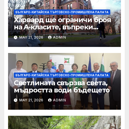
БЪЛГАРО-КИТАЙСКА ТЪРГОВСКО-ПРОМИШЛЕНА ПАЛAТА
Харвард ще ограничи броя
на A-класите, въпреки
силната съпротива на
MAY 21, 2026
ADMIN
студентите
БЪЛГАРО-КИТАЙСКА ТЪРГОВСКО-ПРОМИШЛЕНА ПАЛAТА
Светлината свързва света,
мъдростта води бъдещето
MAY 21, 2026
ADMIN