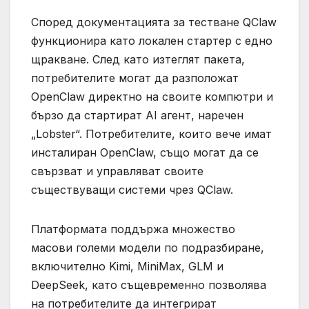
Според документацията за тестване QClaw
функционира като локален стартер с едно
щракване. След като изтеглят пакета,
потребителите могат да разположат
OpenClaw директно на своите компютри и
бързо да стартират AI агент, наречен
„Lobster“. Потребителите, които вече имат
инсталиран OpenClaw, също могат да се
свързват и управляват своите
съществуващи системи чрез QClaw.
Платформата поддържа множество
масови големи модели по подразбиране,
включително Kimi, MiniMax, GLM и
DeepSeek, като същевременно позволява
на потребителите да интегрират