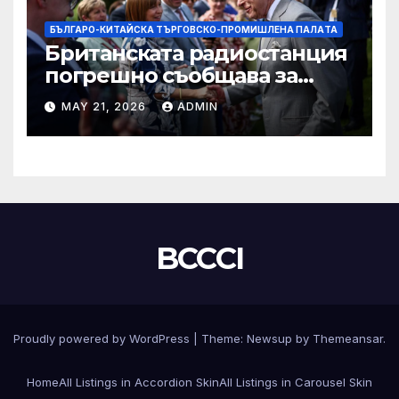
БЪЛГАРО-КИТАЙСКА ТЪРГОВСКО-ПРОМИШЛЕНА ПАЛAТА
Британската радиостанция
погрешно съобщава за
смъртта на крал Чарлз
MAY 21, 2026
ADMIN
BCCCI
Proudly powered by WordPress
|
Theme:
Newsup
by
Themeansar
.
Home
All Listings in Accordion Skin
All Listings in Carousel Skin