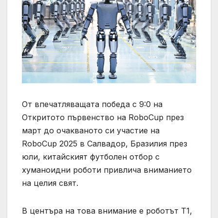
От впечатляващата победа с 9:0 на
Откритото първенство на RoboCup през
март до очакваното си участие на
RoboCup 2025 в Салвадор, Бразилия през
юли, китайският футболен отбор с
хуманоидни роботи привлича вниманието
на целия свят.
В центъра на това внимание е роботът T1,