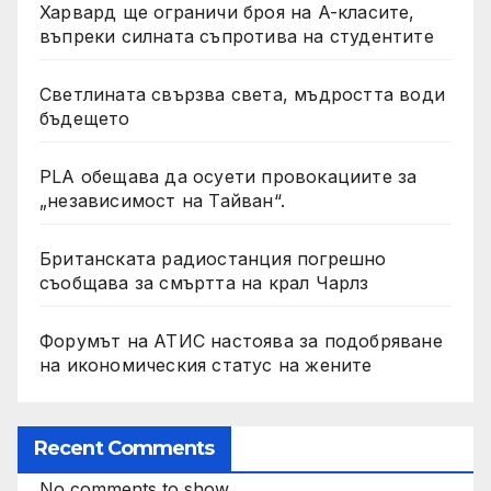
Харвард ще ограничи броя на A-класите,
въпреки силната съпротива на студентите
Светлината свързва света, мъдростта води
бъдещето
PLA обещава да осуети провокациите за
„независимост на Тайван“.
Британската радиостанция погрешно
съобщава за смъртта на крал Чарлз
Форумът на АТИС настоява за подобряване
на икономическия статус на жените
Recent Comments
No comments to show.