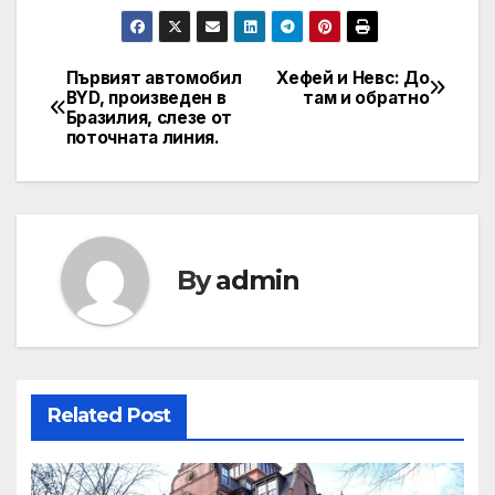
Първият автомобил
Хефей и Невс: До
Post
BYD, произведен в
там и обратно
Бразилия, слезе от
navigation
поточната линия.
By
admin
Related Post