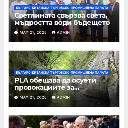
БЪЛГАРО-КИТАЙСКА ТЪРГОВСКО-ПРОМИШЛЕНА ПАЛAТА
Светлината свързва света,
мъдростта води бъдещето
MAY 21, 2026
ADMIN
БЪЛГАРО-КИТАЙСКА ТЪРГОВСКО-ПРОМИШЛЕНА ПАЛAТА
PLA обещава да осуети
провокациите за
„независимост на Тайван“.
MAY 21, 2026
ADMIN