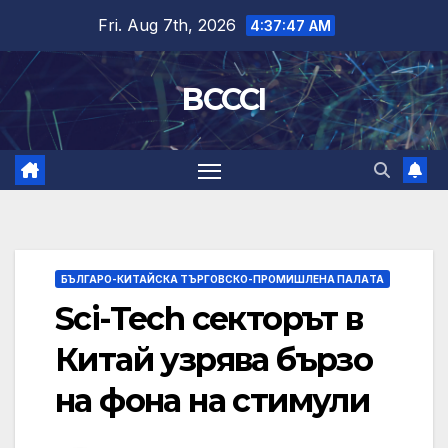
Skip
Fri. Aug 7th, 2026
4:37:48 AM
to
content
BCCCI
БЪЛГАРО-КИТАЙСКА ТЪРГОВСКО-ПРОМИШЛЕНА ПАЛAТА
Sci-Tech секторът в
Китай узрява бързо
на фона на стимули