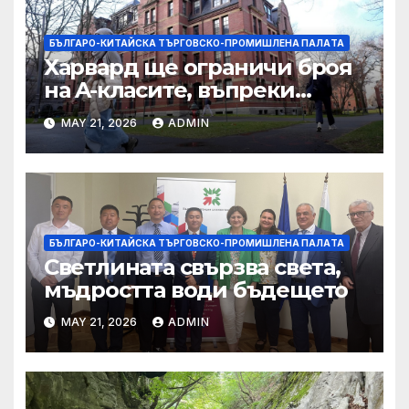
БЪЛГАРО-КИТАЙСКА ТЪРГОВСКО-ПРОМИШЛЕНА ПАЛAТА
Харвард ще ограничи броя
на A-класите, въпреки
силната съпротива на
MAY 21, 2026
ADMIN
студентите
БЪЛГАРО-КИТАЙСКА ТЪРГОВСКО-ПРОМИШЛЕНА ПАЛAТА
Светлината свързва света,
мъдростта води бъдещето
MAY 21, 2026
ADMIN