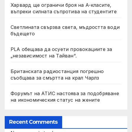
Харвард ще ограничи броя на A-класите,
въпреки силната съпротива на студентите
Светлината свързва света, мъдростта води
бъдещето
PLA обещава да осуети провокациите за
„независимост на Тайван“.
Британската радиостанция погрешно
съобщава за смъртта на крал Чарлз
Форумът на АТИС настоява за подобряване
на икономическия статус на жените
Recent Comments