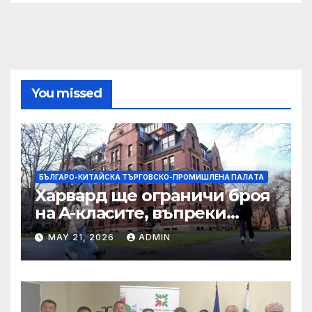
You missed
БЪЛГАРО-КИТАЙСКА ТЪРГОВСКО-ПРОМИШЛЕНА ПАЛAТА
Харвард ще ограничи броя
на A-класите, въпреки
силната съпротива на
MAY 21, 2026
ADMIN
студентите