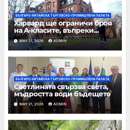
БЪЛГАРО-КИТАЙСКА ТЪРГОВСКО-ПРОМИШЛЕНА ПАЛAТА
Харвард ще ограничи броя
на A-класите, въпреки
силната съпротива на
MAY 21, 2026
ADMIN
студентите
БЪЛГАРО-КИТАЙСКА ТЪРГОВСКО-ПРОМИШЛЕНА ПАЛAТА
Светлината свързва света,
мъдростта води бъдещето
MAY 21, 2026
ADMIN