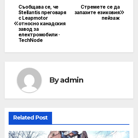
Съобщава се, че
Стремете се да
Post
Stellantis преговаря
запазите езиковия
с Leapmotor
пейзаж
navigation
относно канадския
завод за
електромобили ·
TechNode
By
admin
Related Post