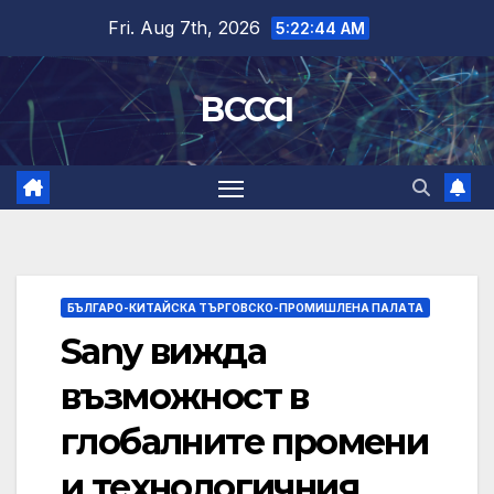
Skip
Fri. Aug 7th, 2026
5:22:45 AM
to
content
BCCCI
БЪЛГАРО-КИТАЙСКА ТЪРГОВСКО-ПРОМИШЛЕНА ПАЛAТА
Sany вижда
възможност в
глобалните промени
и технологичния