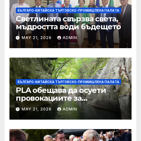
БЪЛГАРО-КИТАЙСКА ТЪРГОВСКО-ПРОМИШЛЕНА ПАЛAТА
Светлината свързва света,
мъдростта води бъдещето
MAY 21, 2026
ADMIN
БЪЛГАРО-КИТАЙСКА ТЪРГОВСКО-ПРОМИШЛЕНА ПАЛAТА
PLA обещава да осуети
провокациите за
„независимост на Тайван“.
MAY 21, 2026
ADMIN