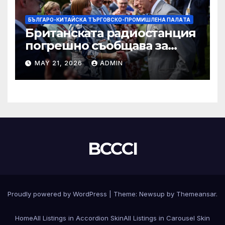
БЪЛГАРО-КИТАЙСКА ТЪРГОВСКО-ПРОМИШЛЕНА ПАЛAТА
Британската радиостанция
погрешно съобщава за
смъртта на крал Чарлз
MAY 21, 2026
ADMIN
BCCCI
Proudly powered by WordPress
|
Theme:
Newsup
by
Themeansar
.
Home
All Listings in Accordion Skin
All Listings in Carousel Skin