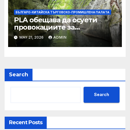
БЪЛГАРО-КИТАЙСКА ТЪРГОВСКО-ПРОМИШЛЕНА ПАЛAТА
PLA обещава да осуети
провокациите за
„независимост на Тайван“.
MAY 21, 2026
ADMIN
Search
Search
Recent Posts