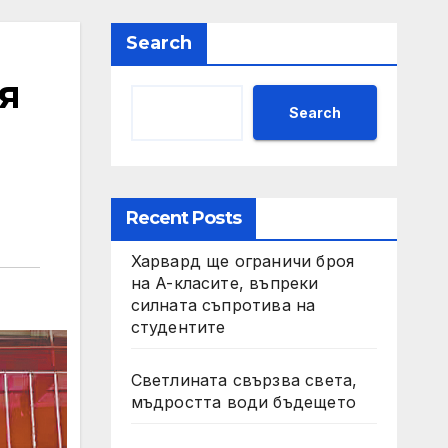
Search
я
Search
Recent Posts
Харвард ще ограничи броя
на A-класите, въпреки
силната съпротива на
студентите
Светлината свързва света,
мъдростта води бъдещето