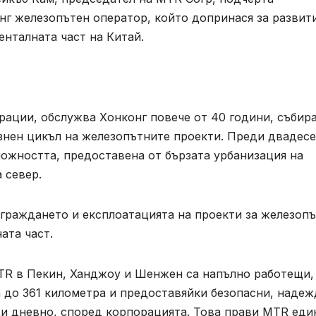
нг железопътен оператор, който допринася за развит
енталната част на Китай.
рации, обслужва Хонконг повече от 40 години, събир
изнен цикъл на железопътните проекти. Преди двадес
можността, предоставена от бързата урбанизация на
 север.
зграждането и експлоатацията на проекти за железоп
ата част.
MTR в Пекин, Ханджоу и Шенжен са напълно работещи,
до 361 километра и предоставяйки безопасни, наде
ци дневно, според корпорацията. Това прави MTR еди