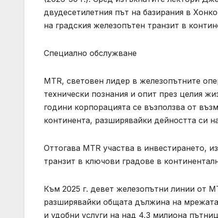
двудесетилетния път на базирания в Хонко
на градския железопътен транзит в контин
Специално обслужване
MTR, световен лидер в железопътните опе
технически познания и опит през целия ж
години корпорацията се възползва от въз
континента, разширявайки дейността си на
Оттогава MTR участва в инвестирането, и
транзит в ключови градове в континенталн
Към 2025 г. девет железопътни линии от 
разширявайки общата дължина на мрежата 
и удобни услуги на над 4,3 милиона пътни