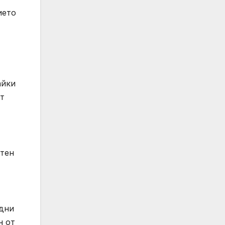
ието
айки
ет
ътен
ждни
н от