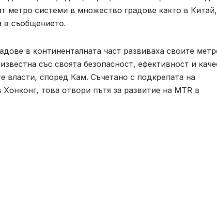
ат метро системи в множество градове както в Китай,
а в съобщението.
адове в континенталната част развиваха своите метр
 известна със своята безопасност, ефективност и кач
те власти, според Кам. Съчетано с подкрепата на
 Хонконг, това отвори пътя за развитие на MTR в