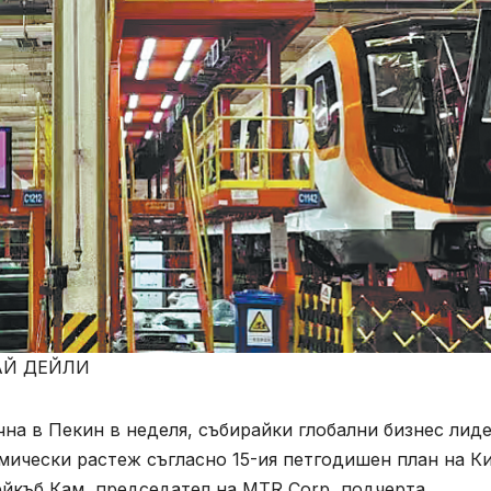
ТАЙ ДЕЙЛИ
чна в Пекин в неделя, събирайки глобални бизнес лид
мически растеж съгласно 15-ия петгодишен план на К
жейкъб Кам, председател на MTR Corp, подчерта