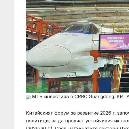
MTR инвестира в CRRC Guangdong. КИ
Китайският форум за развитие 2026 г. запо
политици, за да проучат устойчивия иконо
(2026-30 г.). Сред изтъкнатите лектори Д