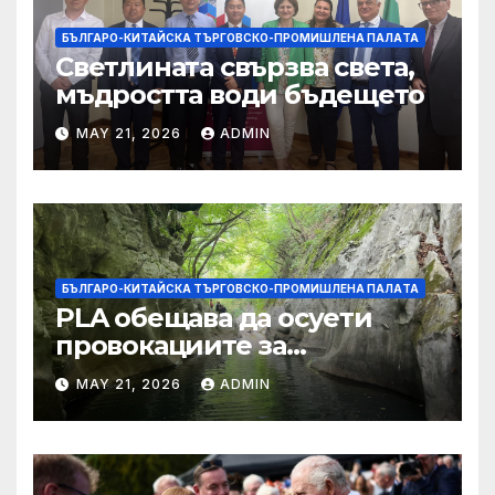
БЪЛГАРО-КИТАЙСКА ТЪРГОВСКО-ПРОМИШЛЕНА ПАЛAТА
Светлината свързва света,
мъдростта води бъдещето
MAY 21, 2026
ADMIN
БЪЛГАРО-КИТАЙСКА ТЪРГОВСКО-ПРОМИШЛЕНА ПАЛAТА
PLA обещава да осуети
провокациите за
„независимост на Тайван“.
MAY 21, 2026
ADMIN