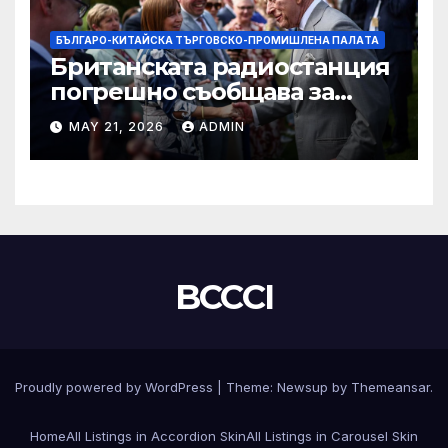
БЪЛГАРО-КИТАЙСКА ТЪРГОВСКО-ПРОМИШЛЕНА ПАЛAТА
Британската радиостанция
погрешно съобщава за
смъртта на крал Чарлз
MAY 21, 2026
ADMIN
BCCCI
Proudly powered by WordPress
|
Theme:
Newsup
by
Themeansar
.
Home
All Listings in Accordion Skin
All Listings in Carousel Skin