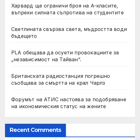
Харвард ще ограничи броя на A-класите,
въпреки силната съпротива на студентите
Светлината свързва света, мъдростта води
бъдещето
PLA обещава да осуети провокациите за
„независимост на Тайван“.
Британската радиостанция погрешно
съобщава за смъртта на крал Чарлз
Форумът на АТИС настоява за подобряване
на икономическия статус на жените
Recent Comments