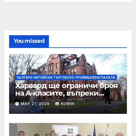
You missed
БЪЛГАРО-КИТАЙСКА ТЪРГОВСКО-ПРОМИШЛЕНА ПАЛAТА
Харвард ще ограничи броя
на A-класите, въпреки
силната съпротива на
MAY 21, 2026
ADMIN
студентите