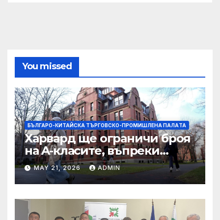
You missed
БЪЛГАРО-КИТАЙСКА ТЪРГОВСКО-ПРОМИШЛЕНА ПАЛAТА
Харвард ще ограничи броя
на A-класите, въпреки
силната съпротива на
MAY 21, 2026
ADMIN
студентите