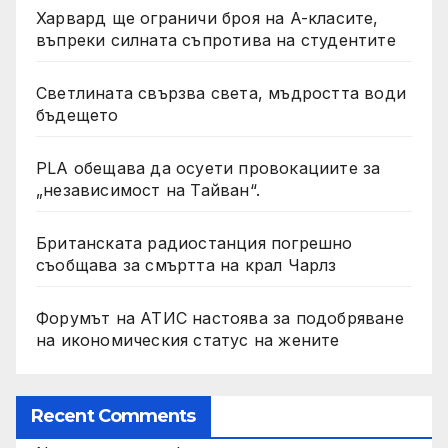
Харвард ще ограничи броя на A-класите,
въпреки силната съпротива на студентите
Светлината свързва света, мъдростта води
бъдещето
PLA обещава да осуети провокациите за
„независимост на Тайван“.
Британската радиостанция погрешно
съобщава за смъртта на крал Чарлз
Форумът на АТИС настоява за подобряване
на икономическия статус на жените
Recent Comments