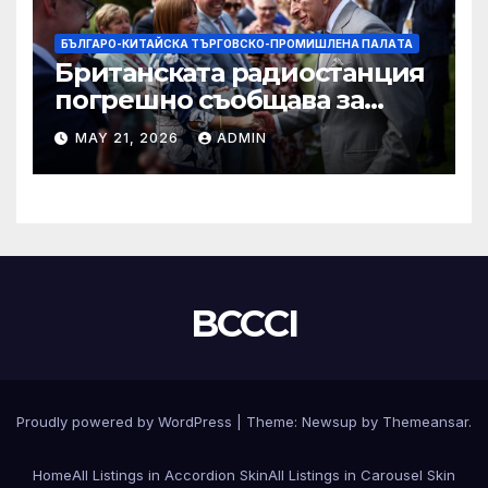
БЪЛГАРО-КИТАЙСКА ТЪРГОВСКО-ПРОМИШЛЕНА ПАЛAТА
Британската радиостанция
погрешно съобщава за
смъртта на крал Чарлз
MAY 21, 2026
ADMIN
BCCCI
Proudly powered by WordPress
|
Theme:
Newsup
by
Themeansar
.
Home
All Listings in Accordion Skin
All Listings in Carousel Skin