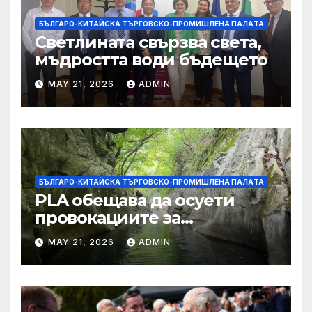
БЪЛГАРО-КИТАЙСКА ТЪРГОВСКО-ПРОМИШЛЕНА ПАЛAТА
Светлината свързва света,
мъдростта води бъдещето
MAY 21, 2026
ADMIN
БЪЛГАРО-КИТАЙСКА ТЪРГОВСКО-ПРОМИШЛЕНА ПАЛAТА
PLA обещава да осуети
провокациите за
„независимост на Тайван“.
MAY 21, 2026
ADMIN