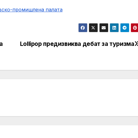
овско-промишлена палaта
а
Lollipop предизвиква дебат за туризма