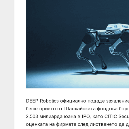
DEEP Robotics официално подаде заявление 
беше прието от Шанхайската фондова борс
2,503 милиарда юана в IPO, като CITIC Sec
оценката на фирмата след листването да д