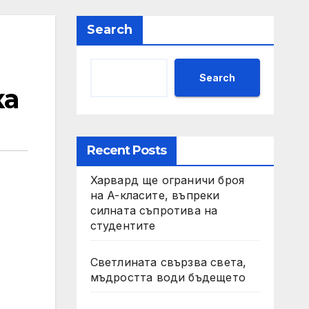
Search
Search
ка
Recent Posts
Харвард ще ограничи броя
на A-класите, въпреки
силната съпротива на
студентите
Светлината свързва света,
мъдростта води бъдещето