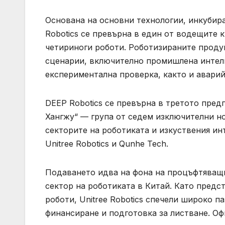
Основана на основни технологии, инкубира
Robotics се превърна в един от водещите
четириноги роботи. Роботизираните проду
сценарии, включително промишлена интели
експериментална проверка, както и авари
DEEP Robotics се превърна в третото пред
Хангжу“ — група от седем изключителни н
секторите на роботиката и изкуствения ин
Unitree Robotics и Qunhe Tech.
Подаването идва на фона на процъфтяващи
сектор на роботиката в Китай. Като предс
роботи, Unitree Robotics спечели широко 
финансиране и подготовка за листване. Оф