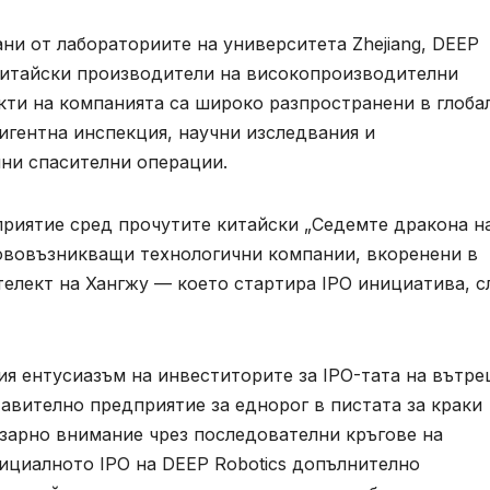
ни от лабораториите на университета Zhejiang, DEEP
 китайски производители на високопроизводителни
кти на компанията са широко разпространени в глоба
гентна инспекция, научни изследвания и
йни спасителни операции.
приятие сред прочутите китайски „Седемте дракона н
ововъзникващи технологични компании, вкоренени в
телект на Хангжу — което стартира IPO инициатива, с
я ентусиазъм на инвеститорите за IPO-тата на вътр
тавително предприятие за еднорог в пистата за краки
пазарно внимание чрез последователни кръгове на
ициалното IPO на DEEP Robotics допълнително