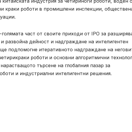
 китайската индустрия за четириноги роботи, воден 
ни краки роботи в промишлени инспекции, обществен
уации.
голямата част от своите приходи от IPO за разширяв
 и развойна дейност и надграждане на интелигентен
 ще подпомогне итеративното надграждане на негови
четирикраки роботи и основни алгоритмични технолог
 нарастващото търсене на глобалния пазар за
оботи и индустриални интелигентни решения.