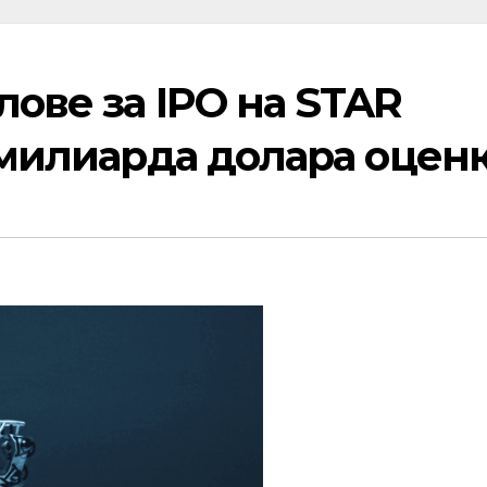
лове за IPO на STAR
5 милиарда долара оцен