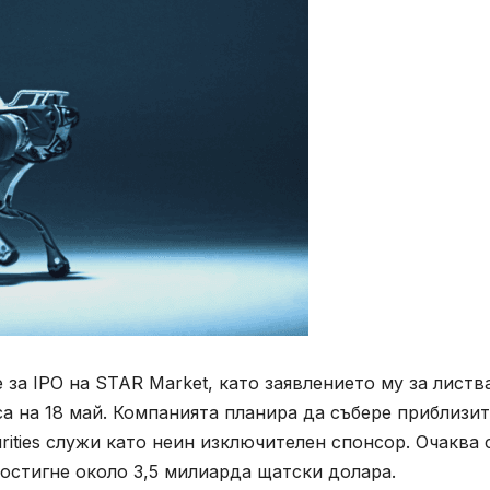
за IPO на STAR Market, като заявлението му за листв
а на 18 май. Компанията планира да събере приблизи
urities служи като неин изключителен спонсор. Очаква 
остигне около 3,5 милиарда щатски долара.