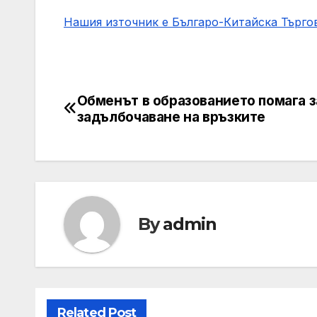
Нашия източник е Българо-Китайска Търг
Обменът в образованието помага з
Post
задълбочаване на връзките
navigation
By
admin
Related Post