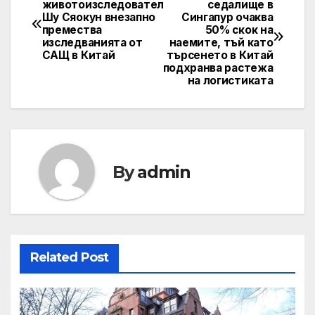
животоизследовател
седалище в
Шу Сяокун внезапно
Сингапур очаква
navigation
премества
50% скок на
изследванията от
наемите, тъй като
САЩ в Китай
търсенето в Китай
подхранва растежа
на логистиката
By
admin
Related Post