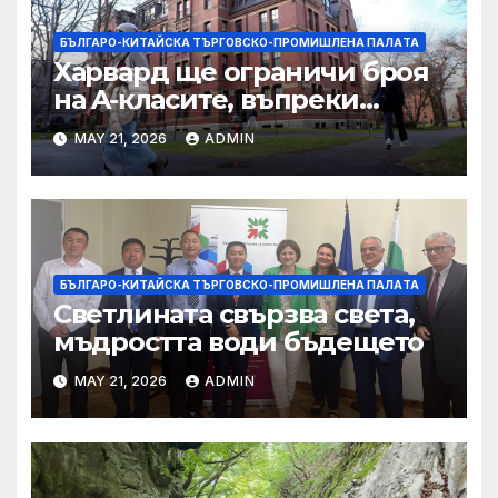
БЪЛГАРО-КИТАЙСКА ТЪРГОВСКО-ПРОМИШЛЕНА ПАЛAТА
Харвард ще ограничи броя
на A-класите, въпреки
силната съпротива на
MAY 21, 2026
ADMIN
студентите
БЪЛГАРО-КИТАЙСКА ТЪРГОВСКО-ПРОМИШЛЕНА ПАЛAТА
Светлината свързва света,
мъдростта води бъдещето
MAY 21, 2026
ADMIN