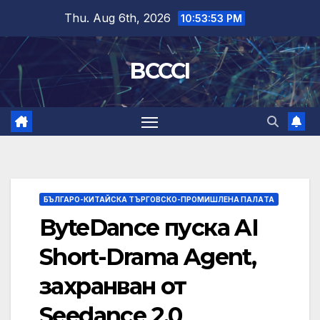
Skip
Thu. Aug 6th, 2026
10:53:54 PM
to
content
BCCCI
БЪЛГАРО-КИТАЙСКА ТЪРГОВСКО-ПРОМИШЛЕНА ПАЛAТА
ByteDance пуска AI
Short-Drama Agent,
захранван от
Seedance 2.0