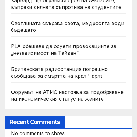
Харвард ще ограничи броя на A-класите,
въпреки силната съпротива на студентите
Светлината свързва света, мъдростта води
бъдещето
PLA обещава да осуети провокациите за
„независимост на Тайван“.
Британската радиостанция погрешно
съобщава за смъртта на крал Чарлз
Форумът на АТИС настоява за подобряване
на икономическия статус на жените
Recent Comments
No comments to show.