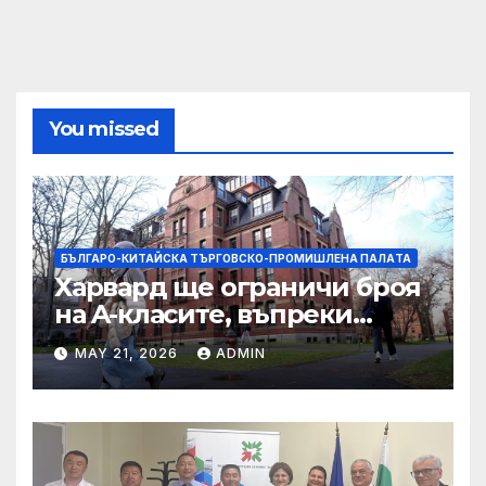
You missed
БЪЛГАРО-КИТАЙСКА ТЪРГОВСКО-ПРОМИШЛЕНА ПАЛAТА
Харвард ще ограничи броя
на A-класите, въпреки
силната съпротива на
MAY 21, 2026
ADMIN
студентите