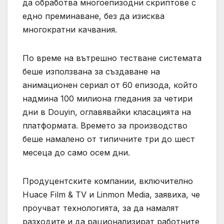
да обработва многоепизодни скриптове с
едно преминаване, без да изисква
многократни качвания.
По време на вътрешно тестване системата
беше използвана за създаване на
анимационен сериал от 60 епизода, който
надмина 100 милиона гледания за четири
дни в Douyin, оглавявайки класацията на
платформата. Времето за производство
беше намалено от типичните три до шест
месеца до само осем дни.
Продуцентските компании, включително
Huace Film & TV и Linmon Media, заявиха, че
проучват технологията, за да намалят
разходите и да рационализират работните