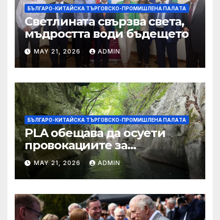
БЪЛГАРО-КИТАЙСКА ТЪРГОВСКО-ПРОМИШЛЕНА ПАЛAТА
Светлината свързва света,
мъдростта води бъдещето
MAY 21, 2026
ADMIN
БЪЛГАРО-КИТАЙСКА ТЪРГОВСКО-ПРОМИШЛЕНА ПАЛAТА
PLA обещава да осуети
провокациите за
„независимост на Тайван“.
MAY 21, 2026
ADMIN