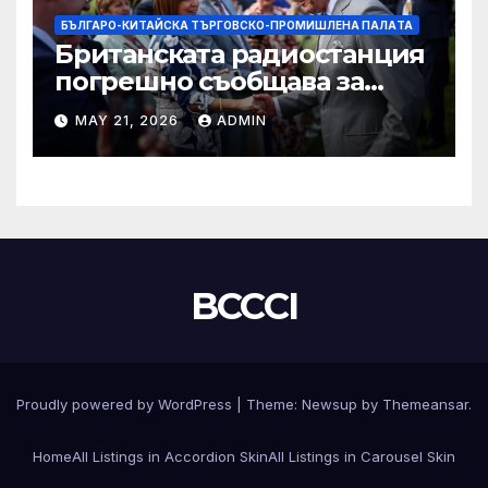
БЪЛГАРО-КИТАЙСКА ТЪРГОВСКО-ПРОМИШЛЕНА ПАЛAТА
Британската радиостанция
погрешно съобщава за
смъртта на крал Чарлз
MAY 21, 2026
ADMIN
BCCCI
Proudly powered by WordPress
|
Theme:
Newsup
by
Themeansar
.
Home
All Listings in Accordion Skin
All Listings in Carousel Skin