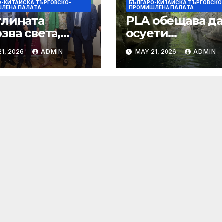
О-КИТАЙСКА ТЪРГОВСКО-
БЪЛГАРО-КИТАЙСКА ТЪРГОВСКО
ЛЕНА ПАЛAТА
ПРОМИШЛЕНА ПАЛAТА
тлината
PLA обещава д
зва света,
осуети
ростта води
провокациите 
1, 2026
ADMIN
MAY 21, 2026
ADMIN
ещето
„независимост 
Тайван“.