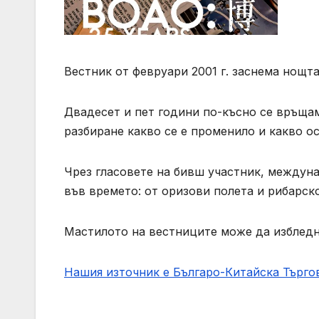
Вестник от февруари 2001 г. заснема нощта
Двадесет и пет години по-късно се връщам
разбиране какво се е променило и какво о
Чрез гласовете на бивш участник, междун
във времето: от оризови полета и рибарск
Мастилото на вестниците може да избледн
Нашия източник е Българо-Китайска Търг