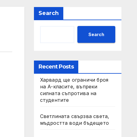
Search
Search
Recent Posts
Харвард ще ограничи броя
на A-класите, въпреки
силната съпротива на
студентите
Светлината свързва света,
мъдростта води бъдещето