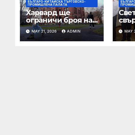
БЪЛГАРО-КИТАЙСКА ТЪРГОВСКО-
БЪЛГАР
ПРОМИШЛЕНА ПАЛAТА
ПРОМИШ
Харвард ще
Све
ограничи броя на
свър
A-класите,
мъд
MAY 21, 2026
ADMIN
MAY 2
въпреки силната
бъд
съпротива на
студентите