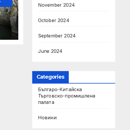
-
November 2024
а
October 2024
за
на
September 2024
June 2024
Categories
Българо-Китайска
Търговско-промишлена
палaта
Новини