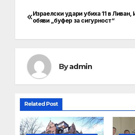
Израелски удари убиха 11 в Ливан,
Post
обяви „буфер за сигурност“
navigation
By
admin
Related Post