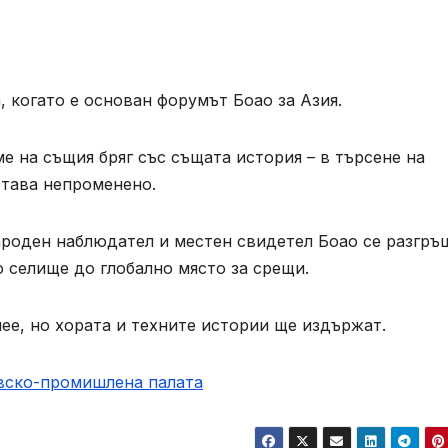
, когато е основан форумът Боао за Азия.
е на същия бряг със същата история – в търсене на
става непроменено.
ароден наблюдател и местен свидетел Боао се разгръ
о селище до глобално място за срещи.
ее, но хората и техните истории ще издържат.
овско-промишлена палaта