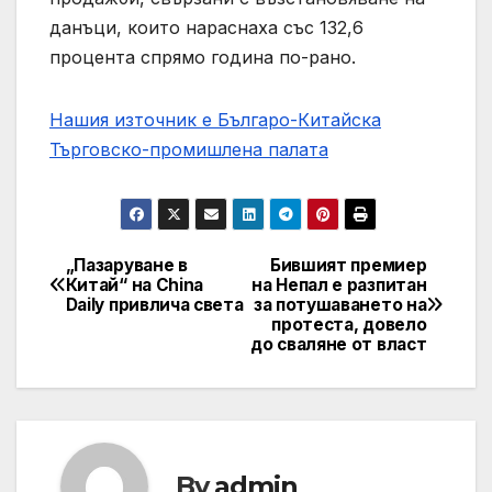
данъци, които нараснаха със 132,6
процента спрямо година по-рано.
Нашия източник е Българо-Китайска
Търговско-промишлена палaта
„Пазаруване в
Бившият премиер
Post
Китай“ на China
на Непал е разпитан
Daily привлича света
за потушаването на
navigation
протеста, довело
до сваляне от власт
By
admin