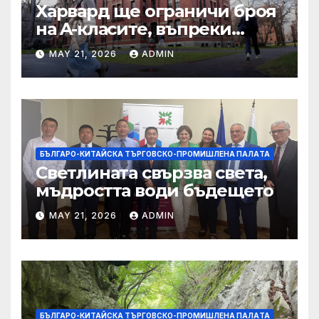
Харвард ще ограничи броя
на A-класите, въпреки
силната съпротива на
MAY 21, 2026
ADMIN
студентите
БЪЛГАРО-КИТАЙСКА ТЪРГОВСКО-ПРОМИШЛЕНА ПАЛAТА
Светлината свързва света,
мъдростта води бъдещето
MAY 21, 2026
ADMIN
БЪЛГАРО-КИТАЙСКА ТЪРГОВСКО-ПРОМИШЛЕНА ПАЛAТА