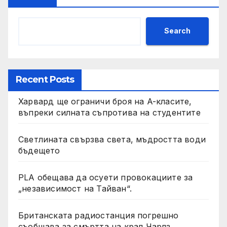
Search
Recent Posts
Харвард ще ограничи броя на A-класите,
въпреки силната съпротива на студентите
Светлината свързва света, мъдростта води
бъдещето
PLA обещава да осуети провокациите за
„независимост на Тайван“.
Британската радиостанция погрешно
съобщава за смъртта на крал Чарлз