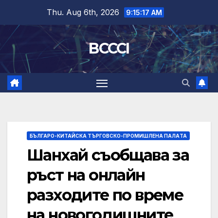
Skip
Thu. Aug 6th, 2026
9:15:18 AM
to
content
BCCCI
БЪЛГАРО-КИТАЙСКА ТЪРГОВСКО-ПРОМИШЛЕНА ПАЛAТА
Шанхай съобщава за
ръст на онлайн
разходите по време
на новогодишните