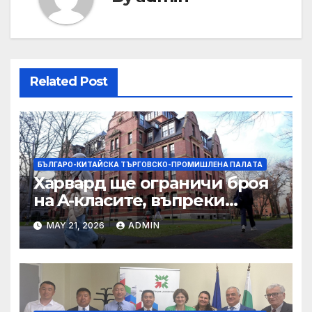
Related Post
БЪЛГАРО-КИТАЙСКА ТЪРГОВСКО-ПРОМИШЛЕНА ПАЛAТА
Харвард ще ограничи броя
на A-класите, въпреки
силната съпротива на
MAY 21, 2026
ADMIN
студентите