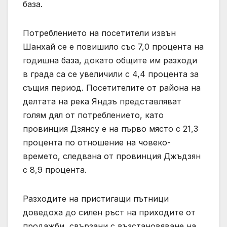
база.
Потреблението на посетители извън
Шанхай се е повишило със 7,0 процента на
годишна база, докато общите им разходи
в града са се увеличили с 4,4 процента за
същия период. Посетителите от района на
делтата на река Яндзъ представляват
голям дял от потреблението, като
провинция Дзянсу е на първо място с 21,3
процента по отношение на човеко-
времето, следвана от провинция Джъдзян
с 8,9 процента.
Разходите на пристигащи пътници
доведоха до силен ръст на приходите от
продажби, свързани с възстановяване на