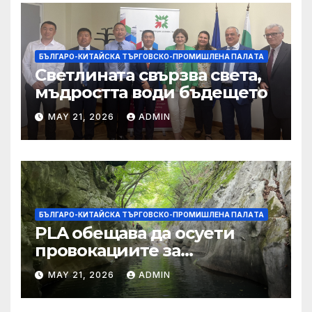
БЪЛГАРО-КИТАЙСКА ТЪРГОВСКО-ПРОМИШЛЕНА ПАЛAТА
Светлината свързва света,
мъдростта води бъдещето
MAY 21, 2026
ADMIN
БЪЛГАРО-КИТАЙСКА ТЪРГОВСКО-ПРОМИШЛЕНА ПАЛAТА
PLA обещава да осуети
провокациите за
„независимост на Тайван“.
MAY 21, 2026
ADMIN