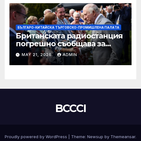
БЪЛГАРО-КИТАЙСКА ТЪРГОВСКО-ПРОМИШЛЕНА ПАЛAТА
Британската радиостанция
погрешно съобщава за
смъртта на крал Чарлз
MAY 21, 2026
ADMIN
BCCCI
Proudly powered by WordPress
|
Theme:
Newsup
by
Themeansar
.