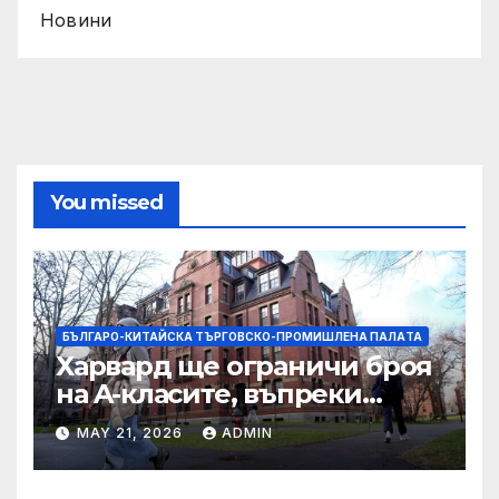
Новини
You missed
БЪЛГАРО-КИТАЙСКА ТЪРГОВСКО-ПРОМИШЛЕНА ПАЛAТА
Харвард ще ограничи броя
на A-класите, въпреки
силната съпротива на
MAY 21, 2026
ADMIN
студентите