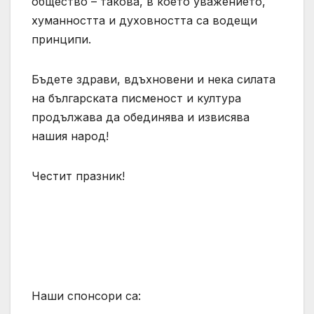
общество – такова, в което уважението,
хуманността и духовността са водещи
принципи.
Бъдете здрави, вдъхновени и нека силата
на българската писменост и култура
продължава да обединява и извисява
нашия народ!
Честит празник!
Наши спонсори са: