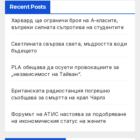
Recent Posts
Харвард ще ограничи броя на A-класите,
въпреки силната съпротива на студентите
Светлината свързва света, мъдростта води
бъдещето
PLA обещава да осуети провокациите за
„независимост на Тайван“.
Британската радиостанция погрешно
съобщава за смъртта на крал Чарлз
Форумът на АТИС настоява за подобряване
на икономическия статус на жените