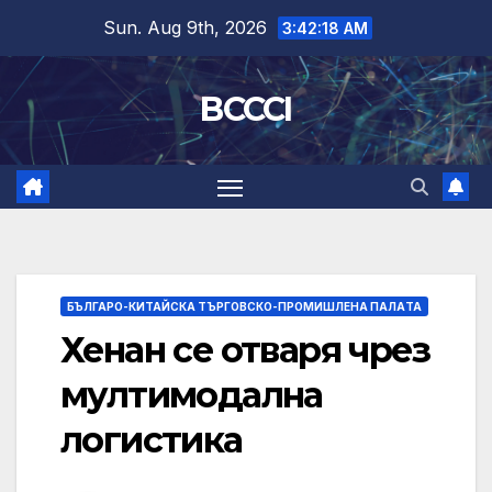
Skip
Sun. Aug 9th, 2026
3:42:19 AM
to
content
BCCCI
БЪЛГАРО-КИТАЙСКА ТЪРГОВСКО-ПРОМИШЛЕНА ПАЛAТА
Хенан се отваря чрез
мултимодална
логистика