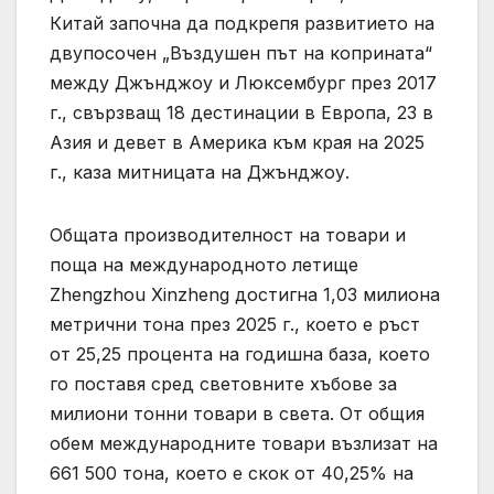
Китай започна да подкрепя развитието на
двупосочен „Въздушен път на коприната“
между Джънджоу и Люксембург през 2017
г., свързващ 18 дестинации в Европа, 23 в
Азия и девет в Америка към края на 2025
г., каза митницата на Джънджоу.
Общата производителност на товари и
поща на международното летище
Zhengzhou Xinzheng достигна 1,03 милиона
метрични тона през 2025 г., което е ръст
от 25,25 процента на годишна база, което
го поставя сред световните хъбове за
милиони тонни товари в света. От общия
обем международните товари възлизат на
661 500 тона, което е скок от 40,25% на