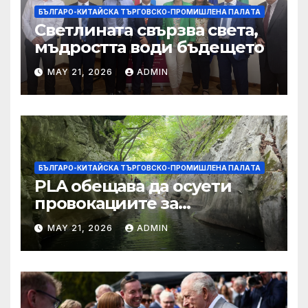
БЪЛГАРО-КИТАЙСКА ТЪРГОВСКО-ПРОМИШЛЕНА ПАЛAТА
Светлината свързва света,
мъдростта води бъдещето
MAY 21, 2026
ADMIN
БЪЛГАРО-КИТАЙСКА ТЪРГОВСКО-ПРОМИШЛЕНА ПАЛAТА
PLA обещава да осуети
провокациите за
„независимост на Тайван“.
MAY 21, 2026
ADMIN