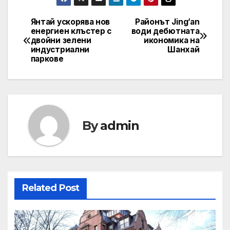
Янтай ускорява нов
Районът Jing’an
Post
енергиен клъстер с
води дебютната
двойни зелени
икономика на
navigation
индустриални
Шанхай
паркове
By
admin
Related Post