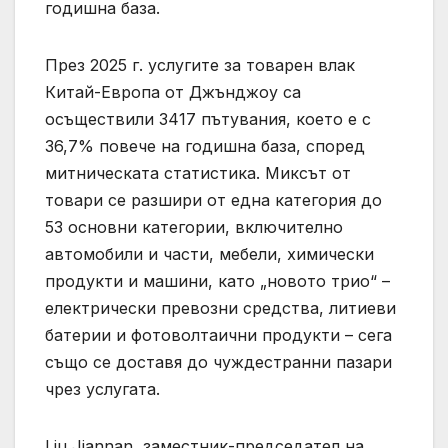
годишна база.
През 2025 г. услугите за товарен влак
Китай-Европа от Джънджоу са
осъществили 3417 пътувания, което е с
36,7% повече на годишна база, според
митническата статистика. Миксът от
товари се разшири от една категория до
53 основни категории, включително
автомобили и части, мебели, химически
продукти и машини, като „новото трио“ –
електрически превозни средства, литиеви
батерии и фотоволтаични продукти – сега
също се доставя до чуждестранни пазари
чрез услугата.
Liu Jiannan, заместник-председател на