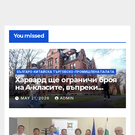
You missed
БЪЛГАРО-КИТАЙСКА ТЪРГОВСКО-ПРОМИШЛЕНА ПАЛAТА
Харвард ще ограничи броя
на A-класите, въпреки
силната съпротива на
MAY 21, 2026
ADMIN
студентите