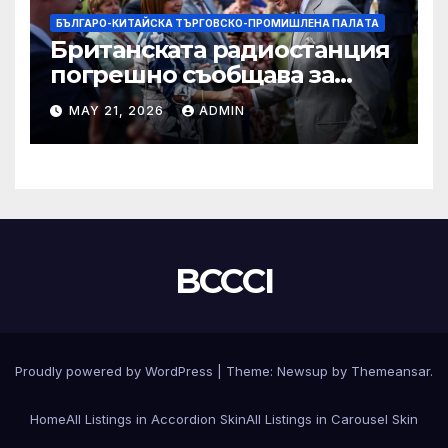
БЪЛГАРО-КИТАЙСКА ТЪРГОВСКО-ПРОМИШЛЕНА ПАЛAТА
Британската радиостанция
погрешно съобщава за
смъртта на крал Чарлз
MAY 21, 2026
ADMIN
BCCCI
Proudly powered by WordPress
|
Theme:
Newsup
by
Themeansar
.
Home
All Listings in Accordion Skin
All Listings in Carousel Skin