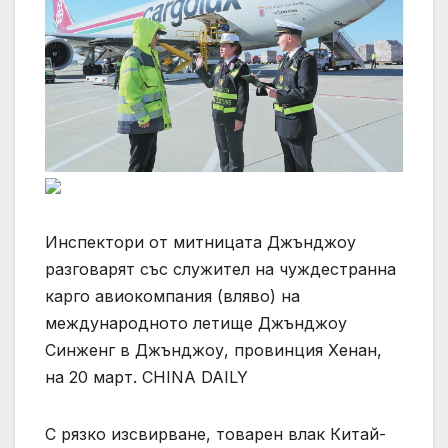
Инспектори от митницата Джънджоу
разговарят със служител на чуждестранна
карго авиокомпания (вляво) на
международното летище Джънджоу
Синженг в Джънджоу, провинция Хенан,
на 20 март. CHINA DAILY
С рязко изсвирване, товарен влак Китай-