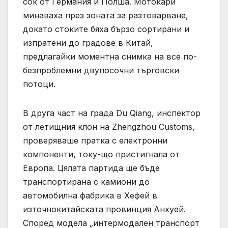
сок от Германия и Полша. Мотокари
минаваха през зоната за разтоварване,
докато стоките бяха бързо сортирани и
изпратени до градове в Китай,
предлагайки моментна снимка на все по-
безпроблемни двупосочни търговски
потоци.
В друга част на града Du Qiang, инспектор
от летищния клон на Zhengzhou Customs,
проверяваше пратка с електронни
компоненти, току-що пристигнала от
Европа. Цялата партида ще бъде
транспортирана с камиони до
автомобилна фабрика в Хефей в
източнокитайската провинция Анхуей.
Според модела „интермодален транспорт