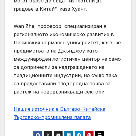
могат бързо да бъдат изпратени до
градове в Китай“, каза Хуанг.
Wan Zhe, професор, специализиран в
регионалното икономическо развитие в
Пекинския нормален университет, каза, че
предимствата на Джънджоу като
международен логистичен център не само
са допринесли за надграждането на
традиционните индустрии, но също така
са предоставили плодородна почва за
растеж на нововъзникващи сектори.
Нашия източник е Българо-Китайска
Търговско-промишлена палaта