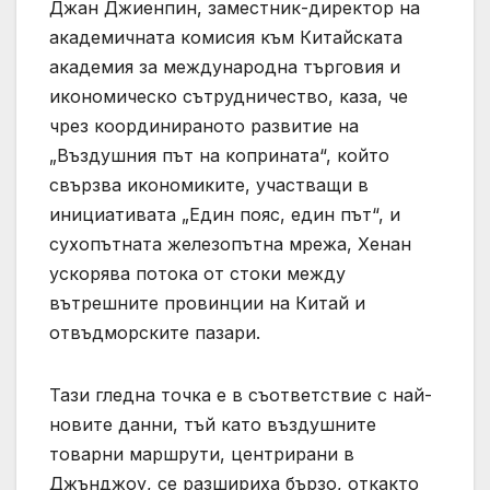
Джан Джиенпин, заместник-директор на
академичната комисия към Китайската
академия за международна търговия и
икономическо сътрудничество, каза, че
чрез координираното развитие на
„Въздушния път на коприната“, който
свързва икономиките, участващи в
инициативата „Един пояс, един път“, и
сухопътната железопътна мрежа, Хенан
ускорява потока от стоки между
вътрешните провинции на Китай и
отвъдморските пазари.
Тази гледна точка е в съответствие с най-
новите данни, тъй като въздушните
товарни маршрути, центрирани в
Джънджоу, се разшириха бързо, откакто