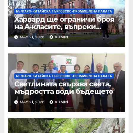
БЪЛГАРО-КИТАЙСКА ТЪРГОВСКО-ПРОМИШЛЕНА ПАЛAТА
Харвард ще ограничи броя
на A-класите, въпреки
силната съпротива на
MAY 21, 2026
ADMIN
студентите
БЪЛГАРО-КИТАЙСКА ТЪРГОВСКО-ПРОМИШЛЕНА ПАЛAТА
Светлината свързва света,
мъдростта води бъдещето
MAY 21, 2026
ADMIN