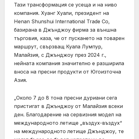
Тази трансформация се усеща и на ниво
компания. Хуанг Хуали, президент на
Henan Shunshui International Trade Co,
базирана в Джънджоу фирма за външна
търговия, каза, че от пускането на товарен
маршрут, свързващ Куала Лумпур,
Малайзия, с Джънджоу през 2024 г.,
нейната компания значително е разширила
вноса на пресни продукти от Югоизточна
Азия.
„Около 7 до 8 тона пресни дуриани сега
пристигат в Джънджоу от Малайзия всеки
ден. Благодарение на сервизния модел на
международното летище „въздух-въздух“
на международното летище Джънджоу, те