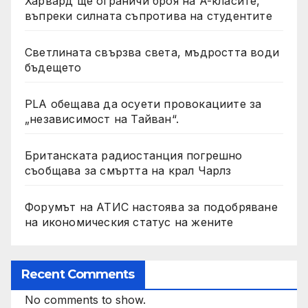
Харвард ще ограничи броя на A-класите,
въпреки силната съпротива на студентите
Светлината свързва света, мъдростта води
бъдещето
PLA обещава да осуети провокациите за
„независимост на Тайван“.
Британската радиостанция погрешно
съобщава за смъртта на крал Чарлз
Форумът на АТИС настоява за подобряване
на икономическия статус на жените
Recent Comments
No comments to show.