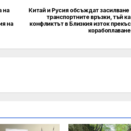
а на
Китай и Русия обсъждат засилване 
транспортните връзки, тъй к
ия на
конфликтът в Близкия изток прекъс
корабоплаване