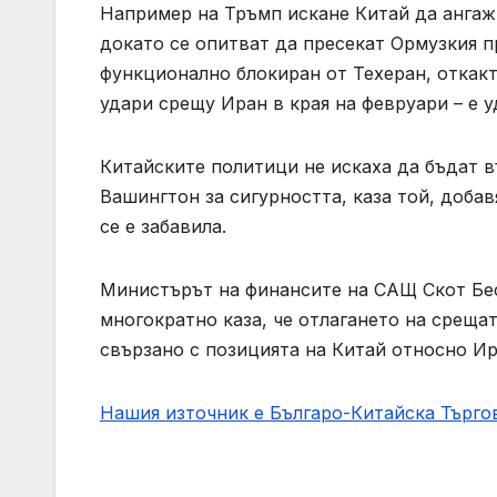
Например на Тръмп искане Китай да ангажи
докато се опитват да пресекат Ормузкия 
функционално блокиран от Техеран, откакт
удари срещу Иран в края на февруари – е 
Китайските политици не искаха да бъдат 
Вашингтон за сигурността, каза той, добав
се е забавила.
Министърът на финансите на САЩ Скот Бес
многократно каза, че отлагането на среща
свързано с позицията на Китай относно Ир
Нашия източник е Българо-Китайска Търг