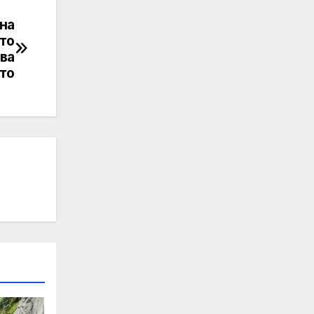
на
ато
ва
то