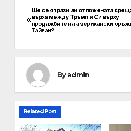
Ще се отрази ли отложената срещ
Post
върха между Тръмп и Си върху
navigation
продажбите на американски оръж
Тайван?
By
admin
Related Post