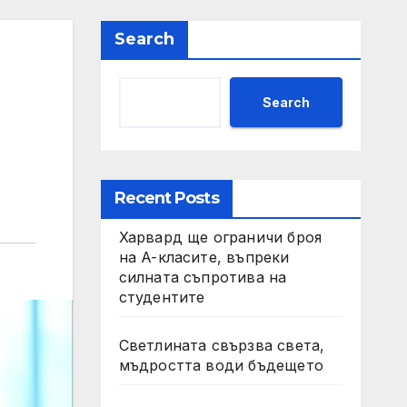
Search
Search
Recent Posts
Харвард ще ограничи броя
на A-класите, въпреки
силната съпротива на
студентите
Светлината свързва света,
мъдростта води бъдещето