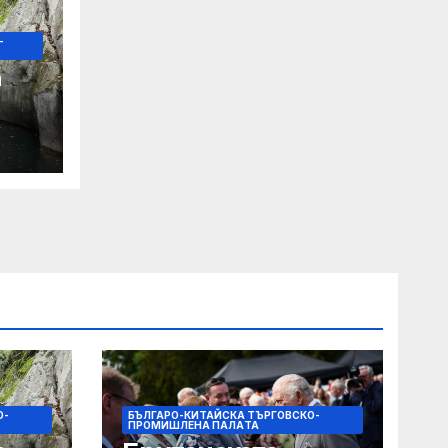
-
а
за
на
О-
БЪЛГАРО-КИТАЙСКА ТЪРГОВСКО-
ПРОМИШЛЕНА ПАЛAТА