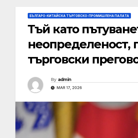
БЪЛГАРО-КИТАЙСКА ТЪРГОВСКО-ПРОМИШЛЕНА ПАЛAТА
Тъй като пътуване
неопределеност, 
търговски прегово
By
admin
MAR 17, 2026