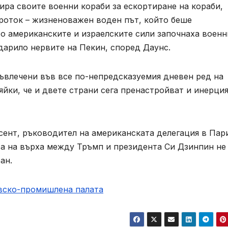
ра своите военни кораби за ескортиране на кораби,
проток – жизненоважен воден път, който беше
о американските и израелските сили започнаха военн
ударило нервите на Пекин, според Даунс.
въвлечени във все по-непредсказуемия дневен ред на
яйки, че и двете страни сега пренастройват и инерци
ент, ръководител на американската делегация в Пар
та на върха между Тръмп и президента Си Дзинпин не
ан.
овско-промишлена палaта