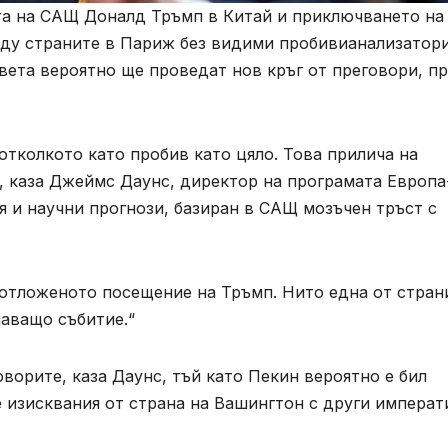
та на САЩ Доналд Тръмп в Китай и приключването на
ду страните в Париж без видими пробивианализатор
света вероятно ще проведат нов кръг от преговори, п
отколкото като пробив като цяло. Това прилича на
, каза Джеймс Даунс, директор на програмата Европа
я и научни прогнози, базиран в САЩ мозъчен тръст с
отложеното посещение на Тръмп. Нито една от стран
шаващо събитие.“
ворите, каза Даунс, тъй като Пекин вероятно е бил
 изисквания от страна на Вашингтон с други императ