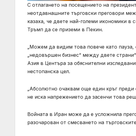
С отлагането на посещението на президен
неотдавнашните търговски преговори меж
казаха, че двете най-големи икономики в 
Тръмп да се приземи в Пекин.
„Можем да видим това повече като пауза, 
„недовършен бизнес“ между двете страни“
Азия в Центъра за обяснителни изследвани
нестопанска цел.
„Абсолютно очаквам още един кръг преди 
не иска напрежението да засенчи това ре
Войната в Иран може да е усложнила прего
разочарован от смесването на търговските