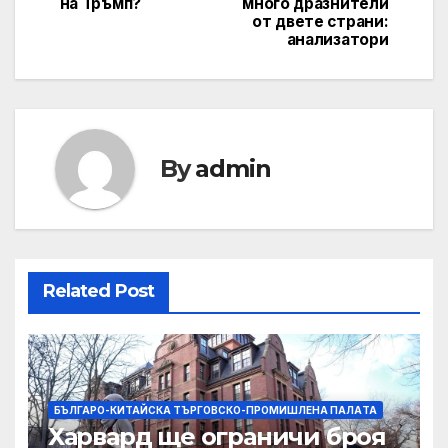
на Тръмп?
много дразнители
от двете страни:
анализатори
By
admin
Related Post
БЪЛГАРО-КИТАЙСКА ТЪРГОВСКО-ПРОМИШЛЕНА ПАЛAТА
Харвард ще ограничи броя