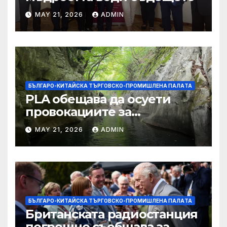
MAY 21, 2026
ADMIN
БЪЛГАРО-КИТАЙСКА ТЪРГОВСКО-ПРОМИШЛЕНА ПАЛAТА
PLA обещава да осуети
провокациите за
„независимост на Тайван“.
MAY 21, 2026
ADMIN
БЪЛГАРО-КИТАЙСКА ТЪРГОВСКО-ПРОМИШЛЕНА ПАЛAТА
Британската радиостанция
погрешно съобщава за