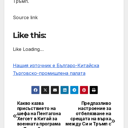
Тръмп.
Source link
Like this:
Like Loading…
Нашия източник е Българо-Китайска
Търговско-промишлена палaта
Какво казва
Предпазливо
Post
присъствието на
настроение за
шефа на Пентагона
отбелязване на
navigation
Хегсет в Китай за
срещата на върха
военната програма
между Си и Тръмп с