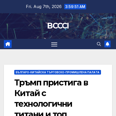
Skip
Fri. Aug 7th, 2026
3:59:51 AM
to
content
BCCCI
БЪЛГАРО-КИТАЙСКА ТЪРГОВСКО-ПРОМИШЛЕНА ПАЛAТА
Тръмп пристига в
Китай с
технологични
титани и топ