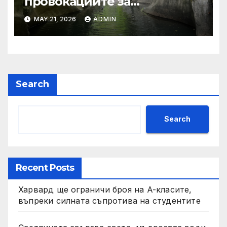
провокациите за
„независимост на Тайван“.
MAY 21, 2026
ADMIN
Search
Search
Recent Posts
Харвард ще ограничи броя на A-класите,
въпреки силната съпротива на студентите