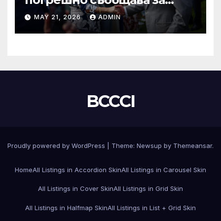
смъртта на крал Чарлз
MAY 21, 2026
ADMIN
BCCCI
Proudly powered by WordPress
|
Theme:
Newsup
by
Themeansar
.
Home
All Listings in Accordion Skin
All Listings in Carousel Skin
All Listings in Cover Skin
All Listings in Grid Skin
All Listings in Halfmap Skin
All Listings in List + Grid Skin