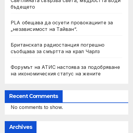
Светлината свързва света, мъдростта води
бъдещето
PLA обещава да осуети провокациите за
„независимост на Тайван“.
Британската радиостанция погрешно
съобщава за смъртта на крал Чарлз
Форумът на АТИС настоява за подобряване
на икономическия статус на жените
Recent Comments
No comments to show.
Archives