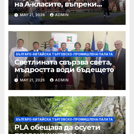
на A-класите, въпреки
силната съпротива на
MAY 21, 2026
ADMIN
студентите
БЪЛГАРО-КИТАЙСКА ТЪРГОВСКО-ПРОМИШЛЕНА ПАЛAТА
Светлината свързва света,
мъдростта води бъдещето
MAY 21, 2026
ADMIN
БЪЛГАРО-КИТАЙСКА ТЪРГОВСКО-ПРОМИШЛЕНА ПАЛAТА
PLA обещава да осуети