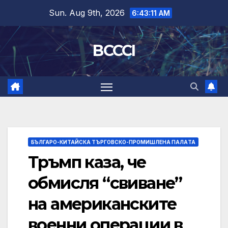
Skip
Sun. Aug 9th, 2026
6:43:12 AM
to
content
BCCCI
БЪЛГАРО-КИТАЙСКА ТЪРГОВСКО-ПРОМИШЛЕНА ПАЛAТА
Тръмп каза, че
обмисля “свиване”
на американските
военни операции в