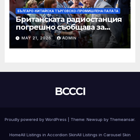
БЪЛГАРО-КИТАЙСКА ТЪРГОВСКО-ПРОМИШЛЕНА ПАЛAТА
Британската радиостанция
погрешно съобщава за
смъртта на крал Чарлз
MAY 21, 2026
ADMIN
BCCCI
Proudly powered by WordPress
|
Theme:
Newsup
by
Themeansar
.
Home
All Listings in Accordion Skin
All Listings in Carousel Skin