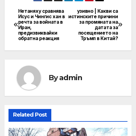
Нетаняху сравнява
узивно | Какви са
Post
Исус и Чингис хан в
истинските причини
речта за войната в
за промяната на
navigation
Иран,
датата за
предизвиквайки
посещението на
обратна реакция
Тръмп в Китай?
By
admin
Related Post