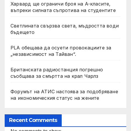
Харвард ще ограничи броя на A-класите,
въпреки силната съпротива на студентите
Светлината свързва света, мъдростта води
бъдещето
PLA обещава да осуети провокациите за
„независимост на Тайван“.
Британската радиостанция погрешно
съобщава за смъртта на крал Чарлз
Форумът на АТИС настоява за подобряване
на икономическия статус на жените
Recent Comments
No comments to show.