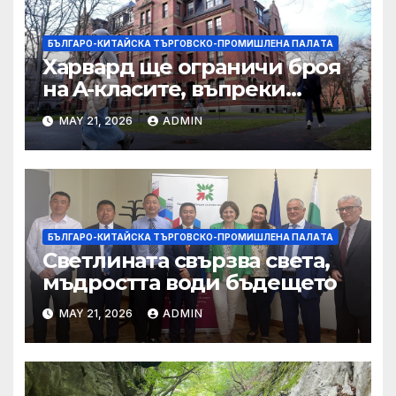
БЪЛГАРО-КИТАЙСКА ТЪРГОВСКО-ПРОМИШЛЕНА ПАЛAТА
Харвард ще ограничи броя
на A-класите, въпреки
силната съпротива на
MAY 21, 2026
ADMIN
студентите
БЪЛГАРО-КИТАЙСКА ТЪРГОВСКО-ПРОМИШЛЕНА ПАЛAТА
Светлината свързва света,
мъдростта води бъдещето
MAY 21, 2026
ADMIN