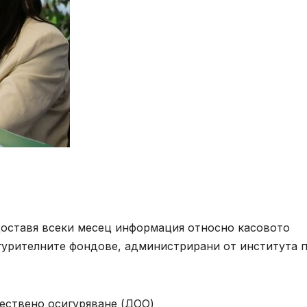
доставя всеки месец информация относно касовото
гурителните фондове, администрирани от института 
ствено осигуряване (ДОО)