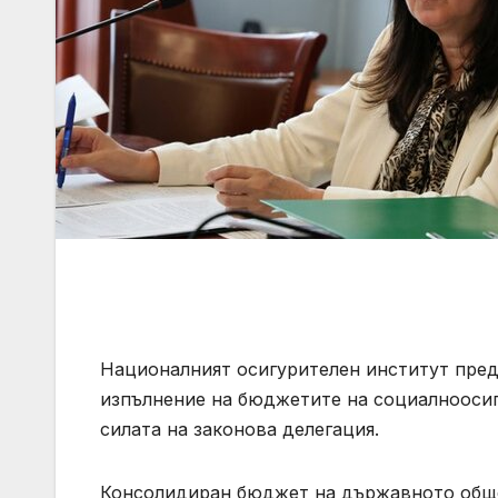
Националният осигурителен институт пре
изпълнение на бюджетите на социалнооси
силата на законова делегация.
Консолидиран бюджет на държавното обще