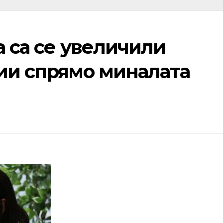
а са се увеличили
сии спрямо миналата