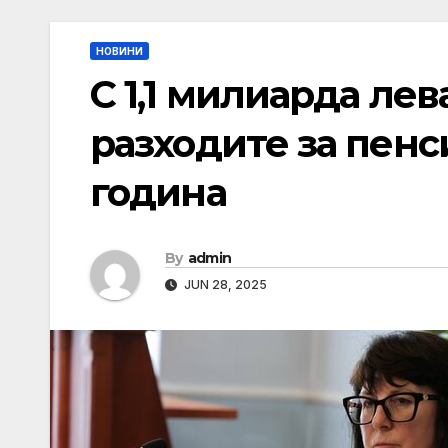
НОВИНИ
С 1,1 милиарда лев
разходите за пен
година
By
admin
JUN 28, 2025