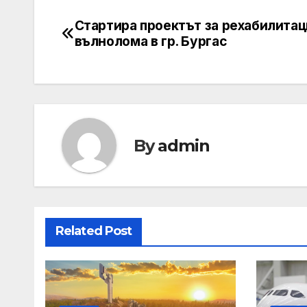
Стартира проектът за рехабилитац
Post
вълнолома в гр. Бургас
navigation
By
admin
Related Post