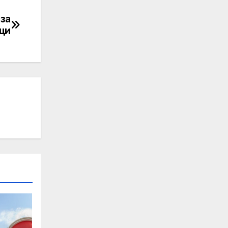
 за
ици