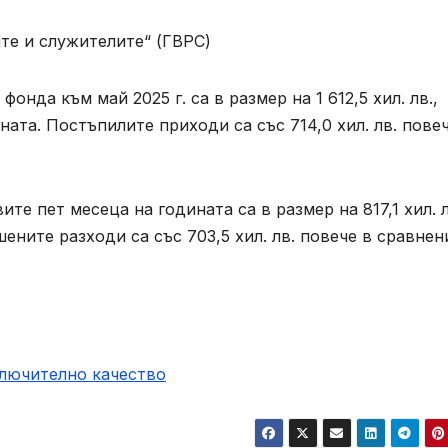
те и служителите“ (ГВРС)
нда към май 2025 г. са в размер на 1 612,5 хил. лв.,
ната. Постъпилите приходи са със 714,0 хил. лв. пове
те пет месеца на годината са в размер на 817,1 хил. л
шените разходи са със 703,5 хил. лв. повече в сравнен
ключително качество