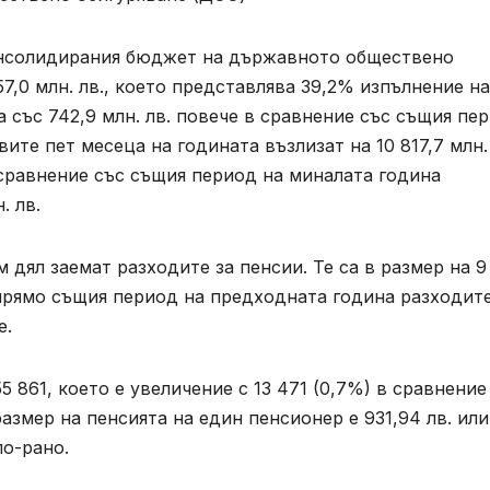
онсолидирания бюджет на държавното обществено
57,0 млн. лв., което представлява 39,2% изпълнение на
 със 742,9 млн. лв. повече в сравнение със същия пе
ите пет месеца на годината възлизат на 10 817,7 млн. 
В сравнение със същия период на миналата година
. лв.
 дял заемат разходите за пенсии. Те са в размер на 9 
 Спрямо същия период на предходната година разходит
е.
55 861, което е увеличение с 13 471 (0,7%) в сравнение
азмер на пенсията на един пенсионер е 931,94 лв. или
по-рано.