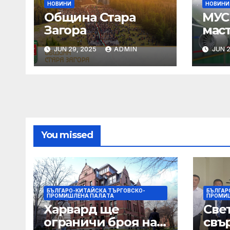
НОВИНИ
НОВИНИ
Община Стара
МУС 
Загора
мас
Пар
JUN 29, 2025
ADMIN
JUN 2
You missed
БЪЛГАРО-КИТАЙСКА ТЪРГОВСКО-
БЪЛГАР
ПРОМИШЛЕНА ПАЛAТА
ПРОМИ
Харвард ще
Све
ограничи броя на
свър