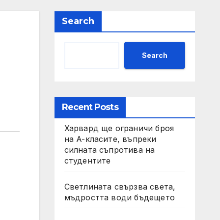
Search
Search
Recent Posts
Харвард ще ограничи броя
на A-класите, въпреки
силната съпротива на
студентите
Светлината свързва света,
мъдростта води бъдещето