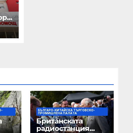
р с
а
рия“
О-
БЪЛГАРО-КИТАЙСКА ТЪРГОВСКО-
ПРОМИШЛЕНА ПАЛAТА
а
Британската
радиостанция