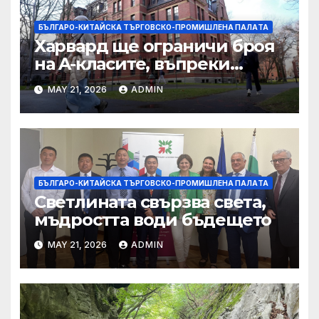
БЪЛГАРО-КИТАЙСКА ТЪРГОВСКО-ПРОМИШЛЕНА ПАЛAТА
Харвард ще ограничи броя
на A-класите, въпреки
силната съпротива на
MAY 21, 2026
ADMIN
студентите
БЪЛГАРО-КИТАЙСКА ТЪРГОВСКО-ПРОМИШЛЕНА ПАЛAТА
Светлината свързва света,
мъдростта води бъдещето
MAY 21, 2026
ADMIN