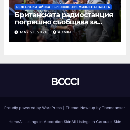
БЪЛГАРО-КИТАЙСКА ТЪРГОВСКО-ПРОМИШЛЕНА ПАЛAТА
Британската радиостанция
погрешно съобщава за
смъртта на крал Чарлз
MAY 21, 2026
ADMIN
BCCCI
Proudly powered by WordPress
|
Theme:
Newsup
by
Themeansar
.
Home
All Listings in Accordion Skin
All Listings in Carousel Skin