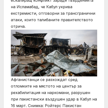
ескалиращ конфликт заради твърденията
на Исламабад, че Кабул укрива
екстремисти, отговорни за трансгранични
атаки, които талибаните правителството
отрича.
Афганистанци се разхождат сред
отломките на мястото на център за
рехабилитация на наркомани, разрушен
при пакистански въздушен удар в Кабул на
16 март. Снимка: Ройтерс Пакистан