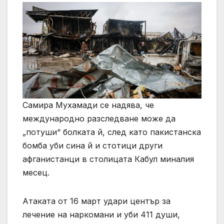
Самира Мухамади се надява, че
международно разследване може да
„потуши“ болката й, след като пакистанска
бомба уби сина й и стотици други
афганистанци в столицата Кабул миналия
месец.
Атаката от 16 март удари център за
лечение на наркомани и уби 411 души,