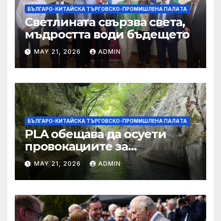
БЪЛГАРО-КИТАЙСКА ТЪРГОВСКО-ПРОМИШЛЕНА ПАЛAТА
Светлината свързва света,
мъдростта води бъдещето
MAY 21, 2026
ADMIN
БЪЛГАРО-КИТАЙСКА ТЪРГОВСКО-ПРОМИШЛЕНА ПАЛAТА
PLA обещава да осуети
провокациите за
„независимост на Тайван“.
MAY 21, 2026
ADMIN