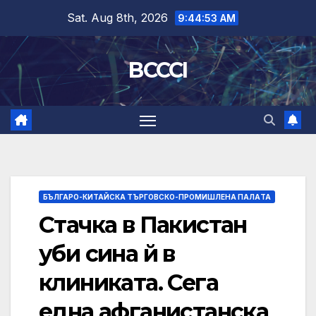
Skip
Sat. Aug 8th, 2026
9:44:54 AM
to
content
BCCCI
БЪЛГАРО-КИТАЙСКА ТЪРГОВСКО-ПРОМИШЛЕНА ПАЛAТА
Стачка в Пакистан
уби сина й в
клиниката. Сега
една афганистанска