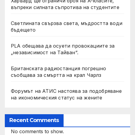
Харвард ще ограничи броя на A-класите,
въпреки силната съпротива на студентите
Светлината свързва света, мъдростта води
бъдещето
PLA обещава да осуети провокациите за
„независимост на Тайван“.
Британската радиостанция погрешно
съобщава за смъртта на крал Чарлз
Форумът на АТИС настоява за подобряване
на икономическия статус на жените
Recent Comments
No comments to show.