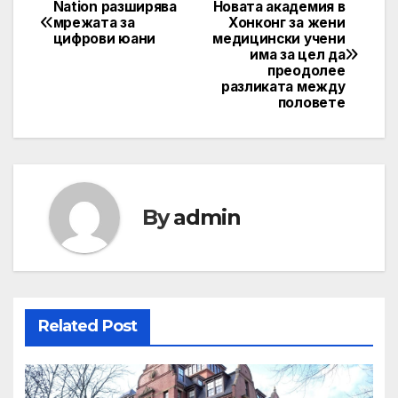
Nation разширява
Новата академия в
Post
мрежата за
Хонконг за жени
цифрови юани
медицински учени
navigation
има за цел да
преодолее
разликата между
половете
By
admin
Related Post