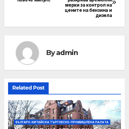
navigation
мерки за контрол на
цените на бензина и
дизела
By
admin
Related Post
БЪЛГАРО-КИТАЙСКА ТЪРГОВСКО-ПРОМИШЛЕНА ПАЛAТА