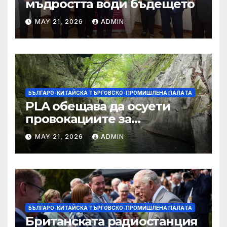
мъдростта води бъдещето
MAY 21, 2026
ADMIN
БЪЛГАРО-КИТАЙСКА ТЪРГОВСКО-ПРОМИШЛЕНА ПАЛAТА
PLA обещава да осуети
провокациите за
„независимост на Тайван“.
MAY 21, 2026
ADMIN
БЪЛГАРО-КИТАЙСКА ТЪРГОВСКО-ПРОМИШЛЕНА ПАЛAТА
Британската радиостанция