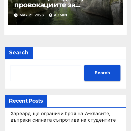
провокациите за
„независимост на Тайван“.
MAY 21, 2026
ADMIN
Search
Search
Recent Posts
Харвард ще ограничи броя на A-класите,
въпреки силната съпротива на студентите