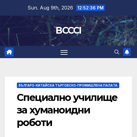
Skip
Sun. Aug 9th, 2026
12:52:37 PM
to
content
BCCCI
БЪЛГАРО-КИТАЙСКА ТЪРГОВСКО-ПРОМИШЛЕНА ПАЛAТА
Специално училище
за хуманоидни
роботи