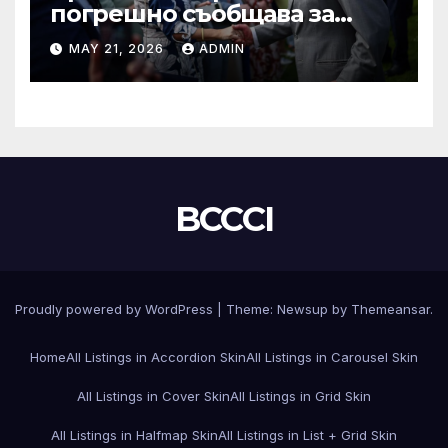
погрешно съобщава за
смъртта на крал Чарлз
MAY 21, 2026
ADMIN
BCCCI
Proudly powered by WordPress
|
Theme:
Newsup
by
Themeansar
.
Home
All Listings in Accordion Skin
All Listings in Carousel Skin
All Listings in Cover Skin
All Listings in Grid Skin
All Listings in Halfmap Skin
All Listings in List + Grid Skin