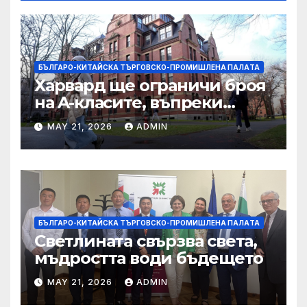
БЪЛГАРО-КИТАЙСКА ТЪРГОВСКО-ПРОМИШЛЕНА ПАЛAТА
Харвард ще ограничи броя
на A-класите, въпреки
силната съпротива на
MAY 21, 2026
ADMIN
студентите
БЪЛГАРО-КИТАЙСКА ТЪРГОВСКО-ПРОМИШЛЕНА ПАЛAТА
Светлината свързва света,
мъдростта води бъдещето
MAY 21, 2026
ADMIN