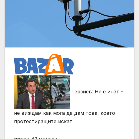
Терзиев: Не е инат –
не виждам как мога да дам това, което
протестиращите искат
преди 42 минути