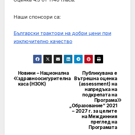
Наши спонсори са:
Български трактори на добри цени при
изключително качество
Новини – Национална
Публикувана е
Post
здравноосигурителна
Вътрешна оценка
каса (НЗОК)
(assessment) на
navigation
напредъка на
подкрепата на
Програма
„Образование“ 2021
– 2027 г. за целите
на Междинния
преглед на
Програмата