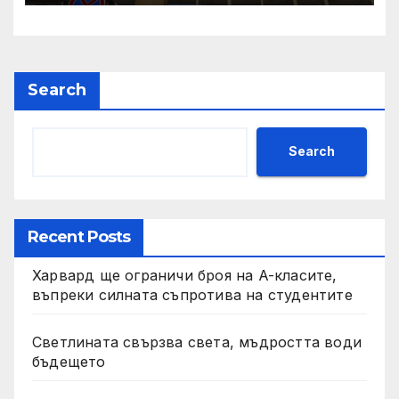
България“
Search
Search
Recent Posts
Харвард ще ограничи броя на A-класите,
въпреки силната съпротива на студентите
Светлината свързва света, мъдростта води
бъдещето