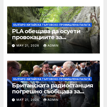
БЪЛГАРО-КИТАЙСКА ТЪРГОВСКО-ПРОМИШЛЕНА ПАЛAТА
PLA обещава да осуети
провокациите за
„независимост на Тайван“.
MAY 21, 2026
ADMIN
БЪЛГАРО-КИТАЙСКА ТЪРГОВСКО-ПРОМИШЛЕНА ПАЛAТА
Британската радиостанция
погрешно съобщава за
смъртта на крал Чарлз
MAY 21, 2026
ADMIN