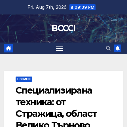
Skip
Fri. Aug 7th, 2026
8:09:09 PM
to
content
BCCCI
НОВИНИ
Специализирана
техника: от
Стражица, област
Велико Търново