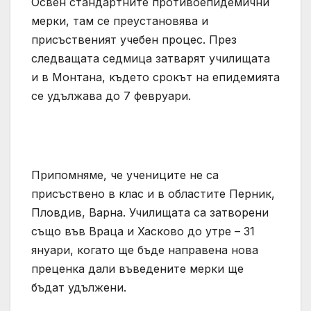
Освен стандартните противоепидемични
мерки, там се преустановява и
присъственият учебен процес. През
следващата седмица затварят училищата
и в Монтана, където срокът на епидемията
се удължава до 7 февруари.
Припомняме, че учениците не са
присъствено в клас и в областите Перник,
Пловдив, Варна. Училищата са затворени
също във Враца и Хасково до утре – 31
януари, когато ще бъде направена нова
преценка дали въведените мерки ще
бъдат удължени.