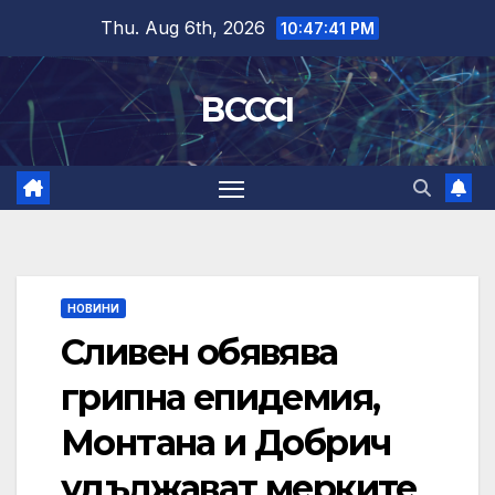
Skip
Thu. Aug 6th, 2026
10:47:42 PM
to
content
BCCCI
НОВИНИ
Сливен обявява
грипна епидемия,
Монтана и Добрич
удължават мерките